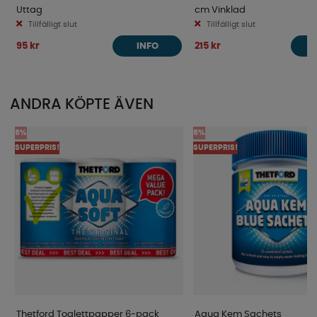
Uttag
cm Vinklad
Tillfälligt slut
Tillfälligt slut
95 kr
215 kr
INFO
ANDRA KÖPTE ÄVEN
5%
5%
SUPERPRIS!
SUPERPRIS!
Thetford Toalettpapper 6-pack
Aqua Kem Sachets