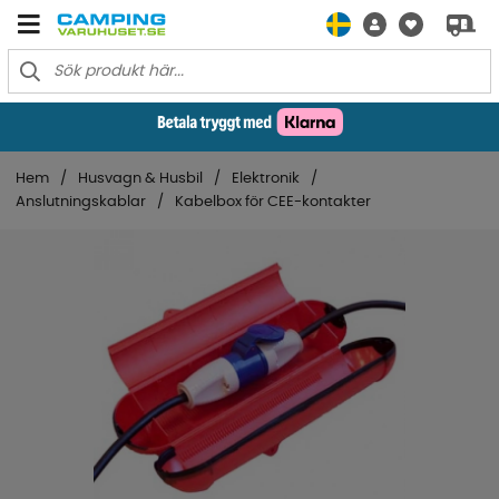
Hem
Husvagn & Husbil
Elektronik
Anslutningskablar
Kabelbox för CEE-kontakter