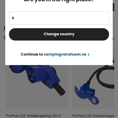
127 kr
79 kr
KÖP!
POPULÄRT INOM
Change country
SAMMA KATEGORI
SE ALLA PRODUKTER
Continue to
campingvaruhuset.se
ProPlus CEE Vinkelkoppling 230 V
ProPlus CEE Anslutningskab