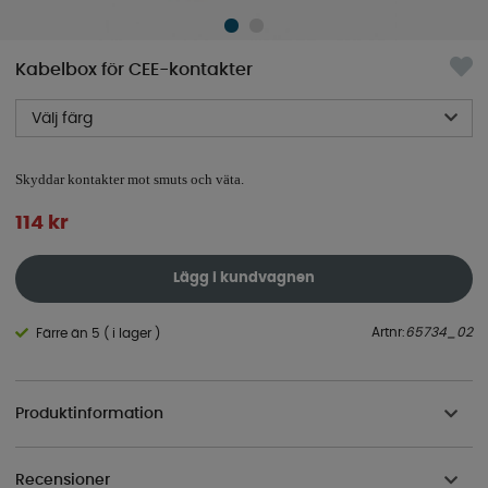
Kabelbox för CEE-kontakter
Välj färg
Skyddar kontakter mot smuts och väta.
114
kr
Lägg i kundvagnen
Artnr:
65734_02
Färre än 5 ( i lager )
Produktinformation
Recensioner