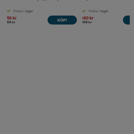
Finns i lager
Finns i lager
56 kr
160 kr
KÖP!
59 kr
168 kr