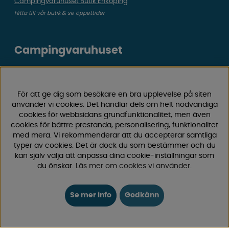
Campingvaruhuset Butik Enköping
Hitta till vår butik & se öppettider
Campingvaruhuset
Välkommen till Sveriges största utbud av
campingtillbehör för husvagn, husbil och van! Med över
För att ge dig som besökare en bra upplevelse på siten
50 års erfarenhet är vi din självklara partner för allt inom
använder vi cookies. Det handlar dels om helt nödvändiga
camping och fritid.
cookies för webbsidans grundfunktionalitet, men även
Hos oss hittar du allt från reservdelar till smarta tillbehör
cookies för bättre prestanda, personalisering, funktionalitet
som gör din campingupplevelse smidigare och roligare.
med mera. Vi rekommenderar att du accepterar samtliga
Vi erbjuder hög kvalitet och konkurrenskraftiga priser –
typer av cookies. Det är dock du som bestämmer och du
kan själv välja att anpassa dina cookie-inställningar som
både online och i vår fysiska
butik i Enköping.
du önskar.
Läs mer om cookies vi använder
.
Följ oss på Facebook och Instagram för inspiration,
nyheter och exklusiva erbjudanden. Campinglivet börjar
Se mer info
Godkänn
hos oss!