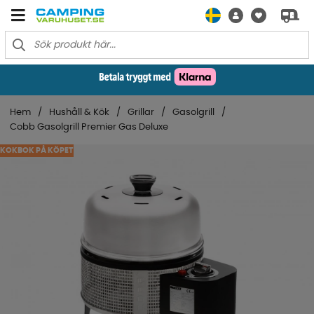
Hem
Hushåll & Kök
Grillar
Gasolgrill
Cobb Gasolgrill Premier Gas Deluxe
KOKBOK PÅ KÖPET