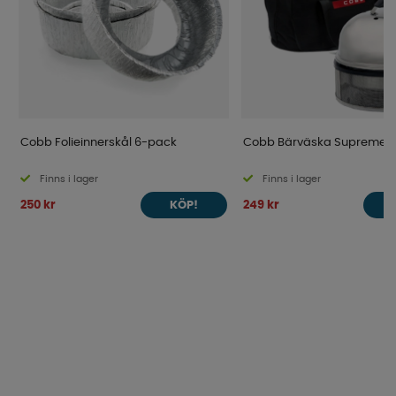
Cobb Folieinnerskål 6-pack
Cobb Bärväska Supreme
Finns i lager
Finns i lager
250 kr
249 kr
KÖP!