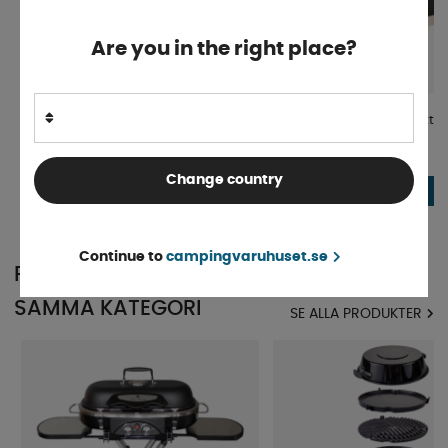
Are you in the right place?
Cobb Stekgaller
Cobb Grillpanna Rostfritt
Finns i lager
Finns i lager
Change country
269 kr
699 kr
KÖP!
Continue to
campingvaruhuset.se
POPULÄRT INOM
SAMMA KATEGORI
SE ALLA PRODUKTER