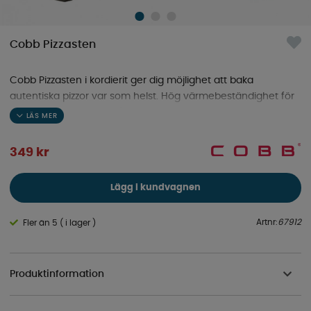
Cobb Pizzasten
Cobb Pizzasten i kordierit ger dig möjlighet att baka
autentiska pizzor var som helst. Hög värmebeständighet för
perfekt resultat varje gång.
349
kr
Lägg i kundvagnen
Artnr:
67912
Fler än 5 ( i lager )
Produktinformation