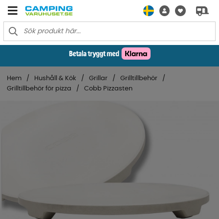
Hem
Hushåll & Kök
Grillar
Grilltillbehör
Grilltillbehör för pizza
Cobb Pizzasten