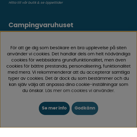
Hitta till vår butik & se öppettider
Campingvaruhuset
Välkommen till Sveriges största utbud av
campingtillbehör för husvagn, husbil och van! Med över
För att ge dig som besökare en bra upplevelse på siten
50 års erfarenhet är vi din självklara partner för allt inom
använder vi cookies. Det handlar dels om helt nödvändiga
cookies för webbsidans grundfunktionalitet, men även
camping och fritid.
cookies för bättre prestanda, personalisering, funktionalitet
Hos oss hittar du allt från reservdelar till smarta tillbehör
med mera. Vi rekommenderar att du accepterar samtliga
som gör din campingupplevelse smidigare och roligare.
typer av cookies. Det är dock du som bestämmer och du
Vi erbjuder hög kvalitet och konkurrenskraftiga priser –
kan själv välja att anpassa dina cookie-inställningar som
både online och i vår fysiska
butik i Enköping.
du önskar.
Läs mer om cookies vi använder
.
Följ oss på Facebook och Instagram för inspiration,
Se mer info
Godkänn
nyheter och exklusiva erbjudanden. Campinglivet börjar
hos oss!