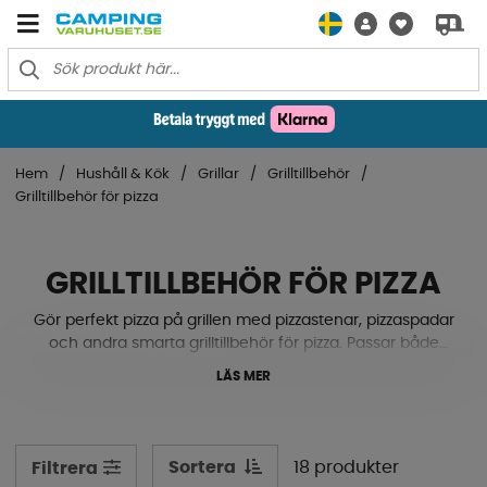
Hem
Hushåll & Kök
Grillar
Grilltillbehör
Grilltillbehör för pizza
GRILLTILLBEHÖR FÖR PIZZA
Gör perfekt pizza på grillen med pizzastenar, pizzaspadar
och andra smarta grilltillbehör för pizza. Passar både
gasolgrillar och kolgrillar.
LÄS MER
Sortera
18 produkter
Filtrera