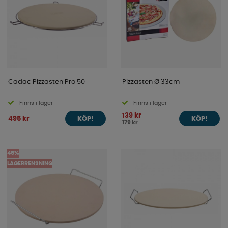
Cadac Pizzasten Pro 50
Pizzasten Ø 33cm
Finns i lager
Finns i lager
139 kr
495 kr
KÖP!
KÖP!
179 kr
45%
LAGERRENSNING