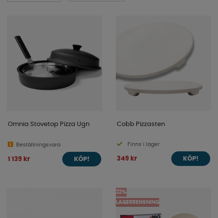
Omnia Stovetop Pizza Ugn
Cobb Pizzasten
Finns i lager
Beställningsvara
349 kr
1 139 kr
KÖP!
KÖP!
22%
LAGERRENSNING