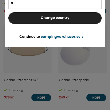
Finns i lager
Finns i lager
119 kr
179 kr
KÖP!
KÖP!
Change country
Continue to
campingvaruhuset.se
Cadac Pizzasten Ø 42
Cadac Pizzaspade
Finns i lager
Finns i lager
378 kr
249 kr
KÖP!
KÖP!