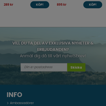
289 kr
895 kr
KÖP!
KÖP!
VILL DU TA DEL AV EXKLUSIVA NYHETER &
ERBJUDANDEN?
Anmäl dig då till vårt nyhetsbrev!
Skicka
INFO
Ambassadörer