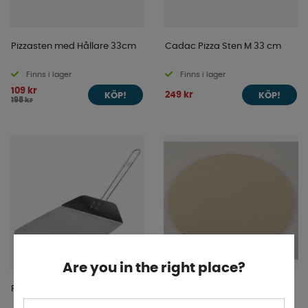
Pizzasten med Hållare 33cm
Cadac Pizza Sten M 33 cm
Finns i lager
Finns i lager
109 kr
249 kr
KÖP!
KÖP!
198 kr
Are you in the right place?
Pizzaspade
Pizzasten Till Gasolgrill Family