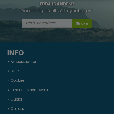
ERBJUDANDEN?
Anmäl dig då till vårt nyhetsbrev!
Skicka
INFO
Ambassadörer
Butik
Cookies
Elmia Husvagn Husbil
Guider
Om oss