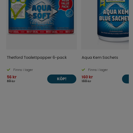
Thetford Toalettpapper 6-pack
Aqua Kem Sachets
Finns i lager
Finns i lager
56 kr
160 kr
KÖP!
59 kr
168 kr