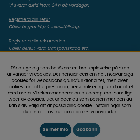
Vi svarar alltid inom 24 h på vardagar.
Registrera din retur
Gäller ångrat köp & felbeställning.
Registrera din reklamation
Gäller defekt vara, transportskada etc.
Campingvaruhuset Butik Enköping
För att ge dig som besökare en bra upplevelse på siten
Hitta till vår butik & se öppettider
använder vi cookies. Det handlar dels om helt nödvändiga
cookies för webbsidans grundfunktionalitet, men även
cookies för bättre prestanda, personalisering, funktionalitet
Campingvaruhuset
med mera. Vi rekommenderar att du accepterar samtliga
typer av cookies. Det är dock du som bestämmer och du
kan själv välja att anpassa dina cookie-inställningar som
Välkommen till Sveriges största utbud av
du önskar.
Läs mer om cookies vi använder
.
campingtillbehör för husvagn, husbil och van! Med över
50 års erfarenhet är vi din självklara partner för allt inom
camping och fritid.
Se mer info
Godkänn
Hos oss hittar du allt från reservdelar till smarta tillbehör