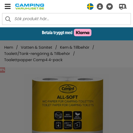
Hem
Vatten & Sanitet
Kem & Tillbehör
Toalett/Tank-rengöring & Tillbehör
Toalettpapper Camp4 4-pack
5