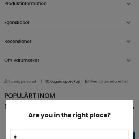
Produktinformation
Egenskaper
Recensioner
Om varumärket
Kunnig personal
30 dagars öppet köp
Över 50 års erfarenhet
POPULÄRT INOM
SAMMA KATEGORI
SE ALLA PRODUKTER
Are you in the right place?
5%
5%
SUPERPRIS!
SUPERPRIS!