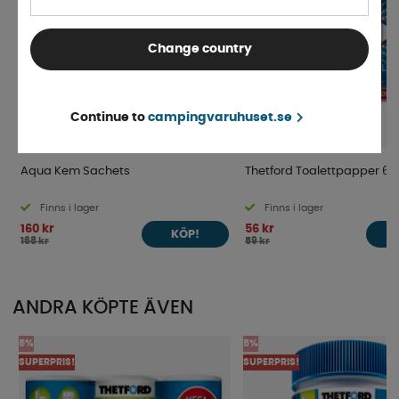
Change country
Continue to
campingvaruhuset.se
Aqua Kem Sachets
Thetford Toalettpapper 6
Finns i lager
Finns i lager
160 kr
56 kr
KÖP!
168 kr
59 kr
ANDRA KÖPTE ÄVEN
5%
5%
SUPERPRIS!
SUPERPRIS!