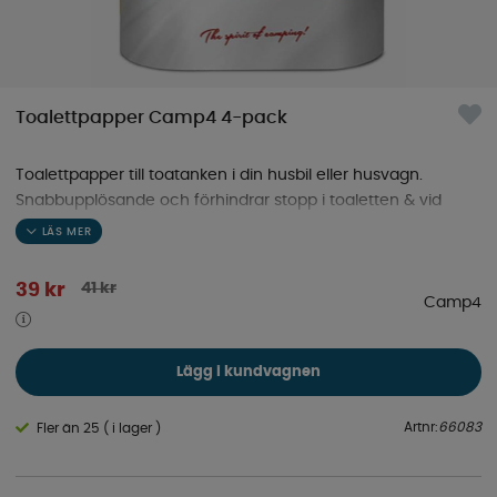
Toalettpapper Camp4 4-pack
Toalettpapper till toatanken i din husbil eller husvagn.
Snabbupplösande och förhindrar stopp i toaletten & vid
tömning av kassetten. För toaletter i husbil, husvagn eller
båt.
41
kr
39
kr
Camp4
Lägg i kundvagnen
Artnr:
66083
Fler än 25 ( i lager )