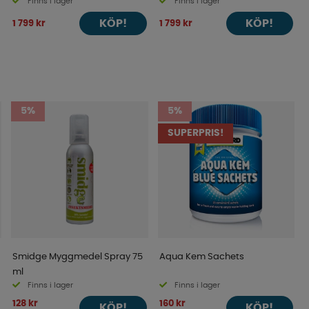
Finns i lager
Finns i lager
KÖP!
KÖP!
1 799 kr
1 799 kr
5%
5%
SUPERPRIS!
Smidge Myggmedel Spray 75
Aqua Kem Sachets
ml
Finns i lager
Finns i lager
128 kr
160 kr
KÖP!
KÖP!