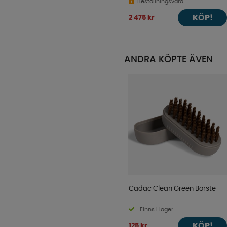
Beställningsvara
KÖP!
2 475 kr
ANDRA KÖPTE ÄVEN
Cadac Clean Green Borste
Finns i lager
KÖP!
125 kr