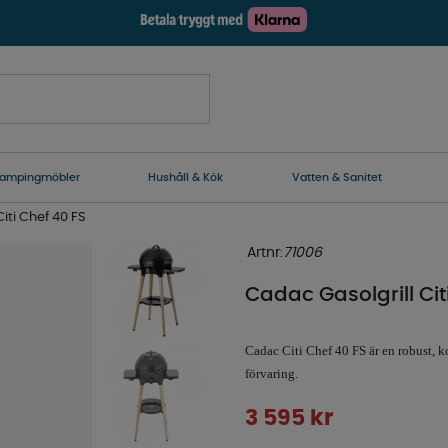
ampingmöbler
Hushåll & Kök
Vatten & Sanitet
iti Chef 40 FS
Artnr:
71006
Cadac Gasolgrill Cit
Cadac Citi Chef 40 FS är en robust, k
förvaring.
3 595
kr