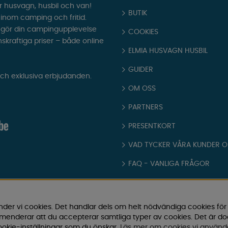
r husvagn, husbil och van!
BUTIK
t inom camping och fritid.
som gör din campingupplevelse
COOKIES
nskraftiga priser – både online
ELMIA HUSVAGN HUSBIL
GUIDER
och exklusiva erbjudanden.
OM OSS
PARTNERS
PRESENTKORT
VAD TYCKER VÅRA KUNDER 
FAQ - VANLIGA FRÅGOR
JOBBA HOS OSS
KATALOGER
nder vi cookies. Det handlar dels om helt nödvändiga cookies för
ommenderar att du accepterar samtliga typer av cookies. Det är d
KÖPVILLKOR
okie-inställningar som du önskar.
Läs mer om cookies vi använd