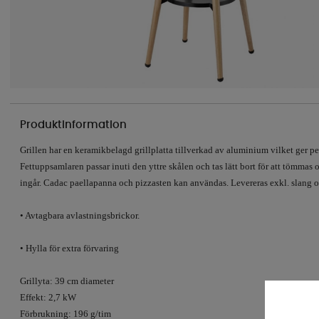
Produktinformation
Grillen har en keramikbelagd grillplatta tillverkad av aluminium vilket ger p
Fettuppsamlaren passar inuti den yttre skålen och tas lätt bort för att tömmas 
ingår. Cadac paellapanna och pizzasten kan användas. Levereras exkl. slang o
• Avtagbara avlastningsbrickor.
• Hylla för extra förvaring
Grillyta: 39 cm diameter
Effekt: 2,7 kW
Förbrukning: 196 g/tim