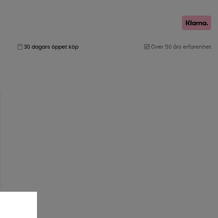
30 dagars öppet köp
Över 50 års erfarenhet