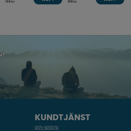
135 kr
168 kr
N?
KUNDTJÄNST
0171-105570