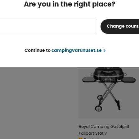
Beställningsvara
Are you in the right place?
KÖP!
fr. 259 kr
Change count
POPULÄRT INOM SAM
KATEGORI
Continue to
campingvaruhuset.se
Royal Camping Gasolgrill
Fällbart Stativ