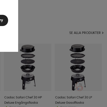
ry
MA
SE ALLA PRODUKTER
Cadac Safari Chef 30 HP
Cadac Safari Chef 30 LP
Deluxe Engångsflaska
Deluxe Gasolflaska