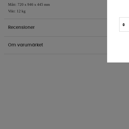
Mått: 720 x 946 x 445 mm
Vikt: 12 kg
Recensioner
Om varumärket