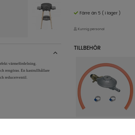
Färre än 5 ( i lager )
Kunnig personal
TILLBEHÖR
erfekt värmefördelning.
och rengöras. En kastrullhållare
ch reducerventil.
Regulatorset 30mbar