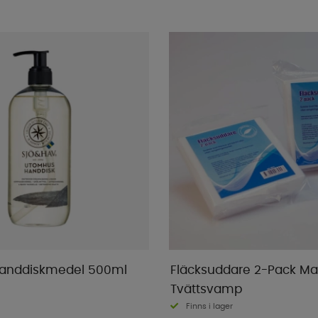
anddiskmedel 500ml
Fläcksuddare 2-Pack Ma
Tvättsvamp
Finns i lager