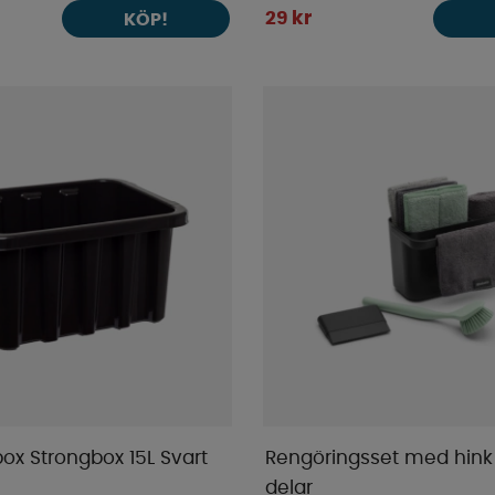
29 kr
KÖP!
ox Strongbox 15L Svart
Rengöringsset med hink
delar