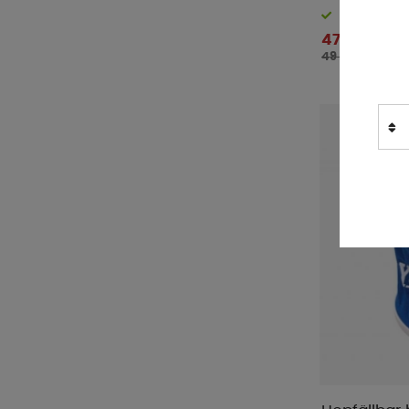
Finns i lager
47 kr
49 kr