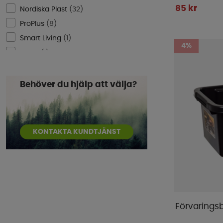
85 kr
Nordiska Plast
(
32
)
ProPlus
(
8
)
Smart Living
(
1
)
4%
Thule
(
1
)
Turtle Wax
(
3
)
Yachticon
(
1
)
Behöver du hjälp att välja?
KONTAKTA KUNDTJÄNST
Förvaringsb