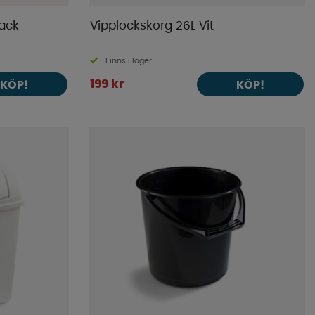
Pack
Vipplockskorg 26L Vit
Finns i lager
199 kr
KÖP!
KÖP!