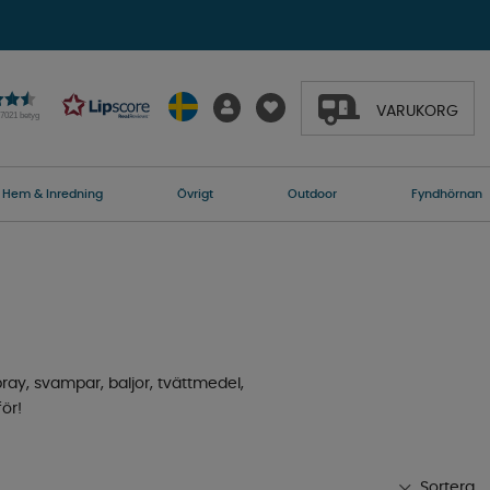
VARUKORG
27021 betyg
Hem & Inredning
Övrigt
Outdoor
Fyndhörnan
pray, svampar, baljor, tvättmedel,
ör!
Sortera