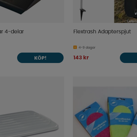
r 4-delar
Flextrash Adapterspjut
4-9 dagar
143 kr
KÖP!