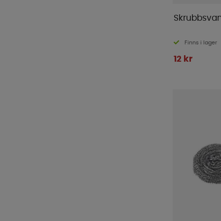
Skrubbsva
Finns i lager
12 kr