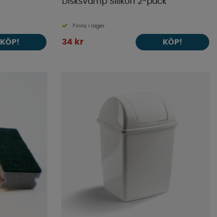
Disksvamp Silikon 2-pack
Finns i lager
34 kr
KÖP!
KÖP!