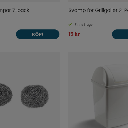
mpar 7-pack
Svamp för Grillgaller 2-
Finns i lager
15 kr
KÖP!