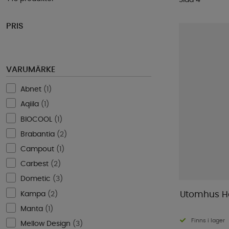
PRIS
VARUMÄRKE
Abnet
(
1
)
Aqiila
(
1
)
BIOCOOL
(
1
)
Brabantia
(
2
)
Campout
(
1
)
Carbest
(
2
)
Dometic
(
3
)
Kampa
(
2
)
Utomhus H
Manta
(
1
)
Finns i lager
Mellow Design
(
3
)