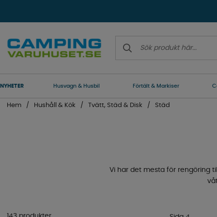
NYHETER
Husvagn & Husbil
Förtält & Markiser
C
Hem
Hushåll & Kök
Tvätt, Städ & Disk
Städ
Vi har det mesta för rengöring ti
vå
143 produkter
Sida 4