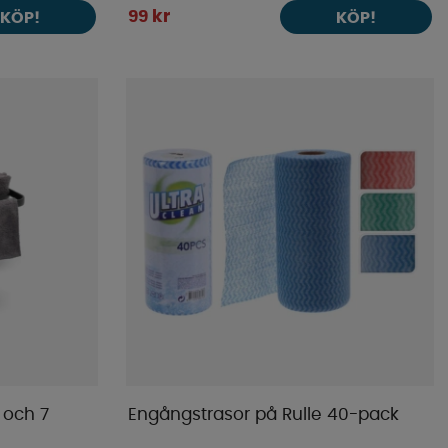
99 kr
KÖP!
KÖP!
 och 7
Engångstrasor på Rulle 40-pack