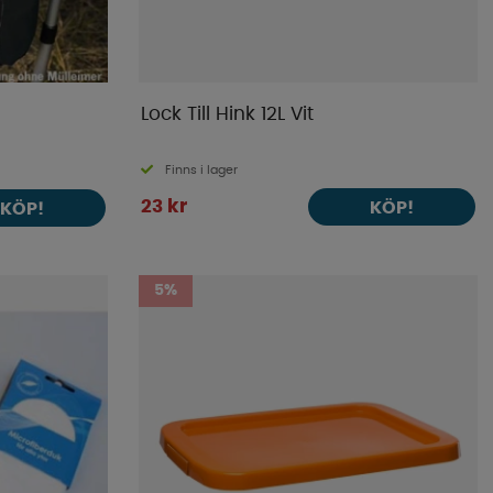
Lock Till Hink 12L Vit
Finns i lager
23 kr
KÖP!
KÖP!
5%