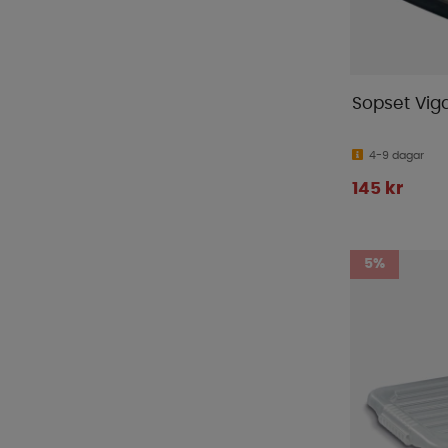
Sopset Viga
4-9 dagar
145 kr
5%