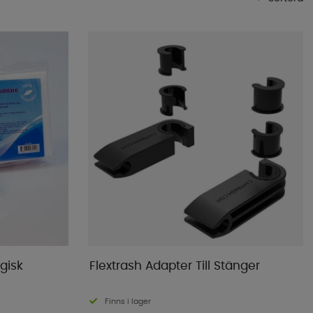
Mest populära
Butikens favoriter
Namn A-Ö
Namn Ö-A
Lägsta pris
Högsta pris
Varumärke
Publiceringsdatum
gisk
Flextrash Adapter Till Stänger
Finns i lager