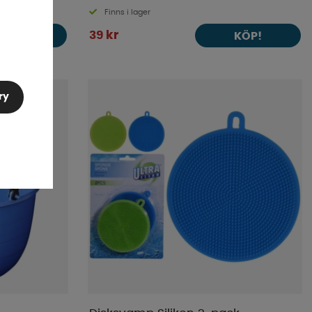
Finns i lager
39 kr
KÖP!
KÖP!
ry