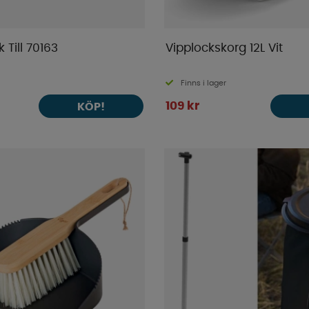
k Till 70163
Vipplockskorg 12L Vit
Finns i lager
109 kr
KÖP!