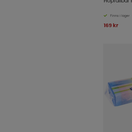
Hopfällbar h
Finns i lager
169 kr