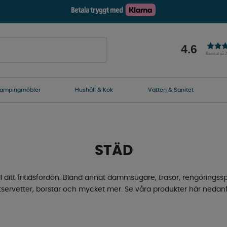
4.6
Baserat på 
ampingmöbler
Hushåll & Kök
Vatten & Sanitet
STÄD
ll ditt fritidsfordon. Bland annat dammsugare, trasor, rengöringss
tservetter, borstar och mycket mer. Se våra produkter här nedanf