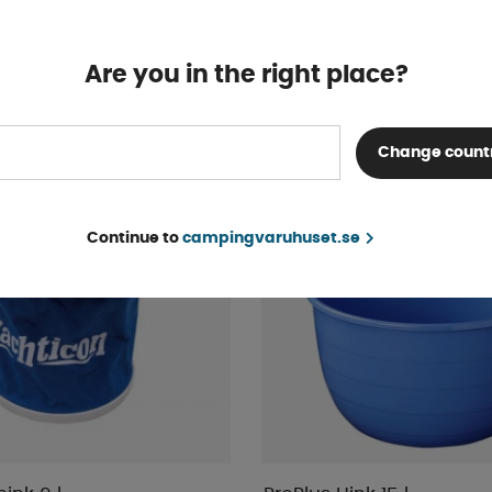
Finns i lager
374 kr
KÖP!
Are you in the right place?
Change count
Continue to
campingvaruhuset.se