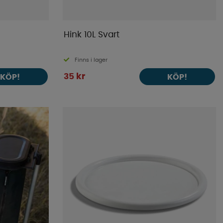
Hink 10L Svart
Finns i lager
35 kr
KÖP!
KÖP!