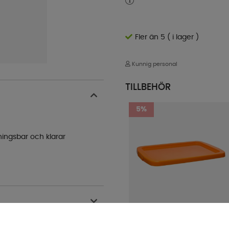
Fler än 5 ( i lager )
Kunnig personal
TILLBEHÖR
5%
ningsbar och klarar
Lock Strongbox 55L Orange