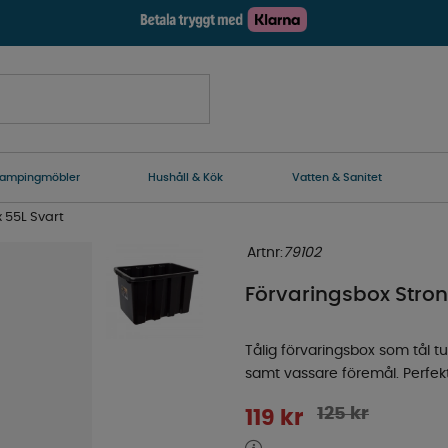
ampingmöbler
Hushåll & Kök
Vatten & Sanitet
 55L Svart
Artnr:
79102
Förvaringsbox Stron
Tålig förvaringsbox som tål t
samt vassare föremål. Perfekt
125
kr
119
kr