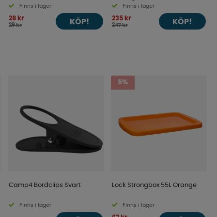
Finns i lager
Finns i lager
28 kr
235 kr
KÖP!
KÖP!
29 kr
247 kr
5%
Camp4 Bordclips Svart
Lock Strongbox 55L Orange
Finns i lager
Finns i lager