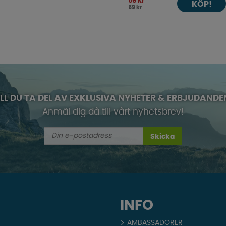
56 kr
KÖP!
59 kr
ILL DU TA DEL AV EXKLUSIVA NYHETER & ERBJUDANDE
Anmäl dig då till vårt nyhetsbrev!
Skicka
INFO
AMBASSADÖRER