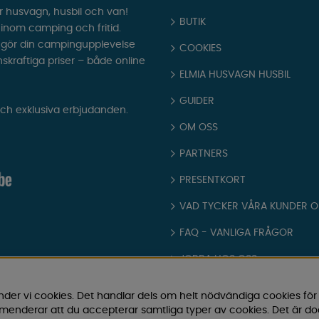
r husvagn, husbil och van!
BUTIK
t inom camping och fritid.
som gör din campingupplevelse
COOKIES
nskraftiga priser – både online
ELMIA HUSVAGN HUSBIL
GUIDER
och exklusiva erbjudanden.
OM OSS
PARTNERS
PRESENTKORT
VAD TYCKER VÅRA KUNDER 
FAQ - VANLIGA FRÅGOR
JOBBA HOS OSS
KATALOGER
nder vi cookies. Det handlar dels om helt nödvändiga cookies för
ommenderar att du accepterar samtliga typer av cookies. Det är d
KÖPVILLKOR