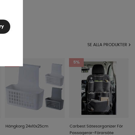
ry
MA
SE ALLA PRODUKTER
3%
5%
Hängkorg 24x10x25cm
Carbest Sätesorganizer För
Passagerar-Förarsäte