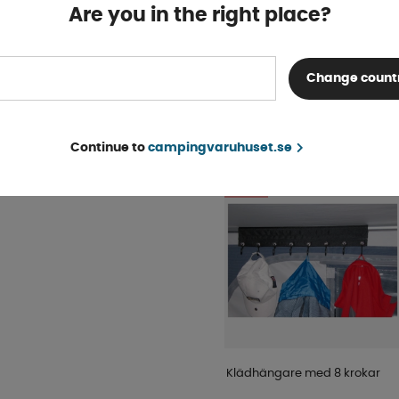
Are you in the right place?
Finns i lager
62 kr
KÖP!
65 kr
Change count
POPULÄRT INOM SAM
KATEGORI
Continue to
campingvaruhuset.se
5%
Klädhängare med 8 krokar