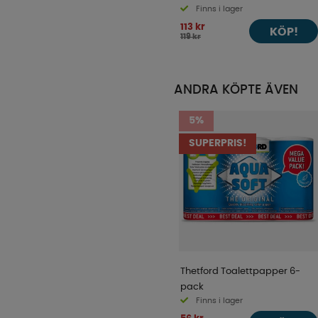
Finns i lager
113 kr
KÖP!
119 kr
ANDRA KÖPTE ÄVEN
5%
SUPERPRIS!
Thetford Toalettpapper 6-
pack
Finns i lager