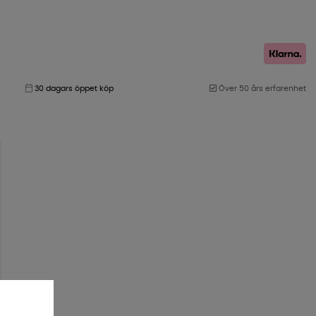
30 dagars öppet köp
Över 50 års erfarenhet