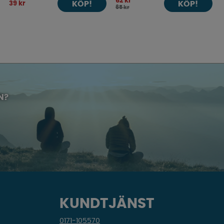
62 kr
KÖP!
KÖP!
39 kr
65 kr
N?
KUNDTJÄNST
0171-105570