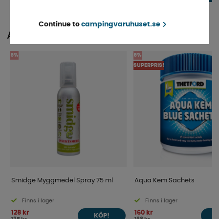
Continue to
campingvaruhuset.se
ANDRA KÖPTE ÄVEN
5%
5%
SUPERPRIS!
Smidge Myggmedel Spray 75 ml
Aqua Kem Sachets
Finns i lager
Finns i lager
128 kr
160 kr
KÖP!