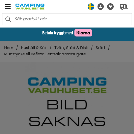
Hem
Hushåll & Kök
Tvätt, Städ & Disk
Städ
Munstycke till Beflexx Centraldammsugare