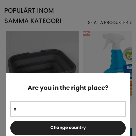
POPULÄRT INOM
SAMMA KATEGORI
SE ALLA PRODUKTER
63%
Are you in the right place?
Korg/Diskbalja Hopvikbar 16L Grå
Abnet Proflash 750 ML
Finns i lager
Finns i lager
Change country
59 kr
169 kr
KÖP!
159 kr