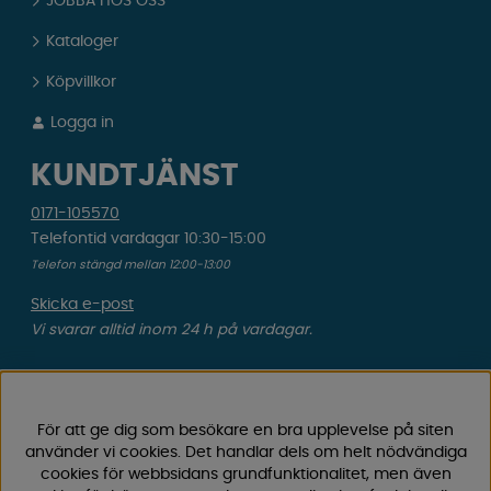
JOBBA HOS OSS
Kataloger
Köpvillkor
Logga in
KUNDTJÄNST
0171-105570
Telefontid vardagar 10:30-15:00
Telefon stängd mellan 12:00-13:00
Skicka e-post
Vi svarar alltid inom 24 h på vardagar.
Registrera din retur
Gäller ångrat köp & felbeställning.
För att ge dig som besökare en bra upplevelse på siten
använder vi cookies. Det handlar dels om helt nödvändiga
Registrera din reklamation
cookies för webbsidans grundfunktionalitet, men även
Gäller defekt vara, transportskada etc.