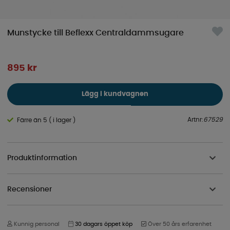
Munstycke till Beflexx Centraldammsugare
895
kr
Lägg i kundvagnen
Artnr:
67529
Färre än 5 ( i lager )
Produktinformation
Recensioner
Kunnig personal
30 dagars öppet köp
Över 50 års erfarenhet