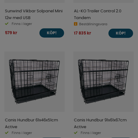
Sunwind Vikbar Solpanel Mini
AL-KO Trailer Control 2.0
12w med USB
Tandem
Finns i lager
Beställningsvara
579 kr
17 835 kr
KÖP!
KÖP!
Canis Hundbur 61x46x51cm
Canis Hundbur 91x61x67cm
Active
Active
Finns i lager
Finns i lager