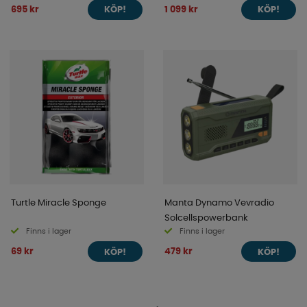
695 kr
1 099 kr
KÖP!
KÖP!
Turtle Miracle Sponge
Manta Dynamo Vevradio
Solcellspowerbank
Finns i lager
Finns i lager
69 kr
479 kr
KÖP!
KÖP!