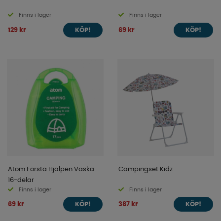
Finns i lager
Finns i lager
129 kr
69 kr
KÖP!
KÖP!
Atom Första Hjälpen Väska
Campingset Kidz
16-delar
Finns i lager
Finns i lager
69 kr
387 kr
KÖP!
KÖP!