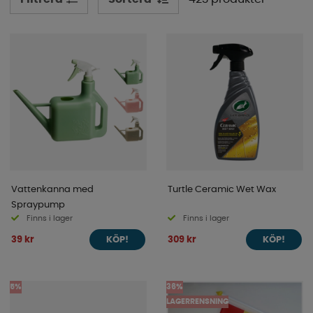
Vattenkanna med
Turtle Ceramic Wet Wax
Spraypump
Finns i lager
Finns i lager
39 kr
309 kr
KÖP!
KÖP!
5%
36%
LAGERRENSNING