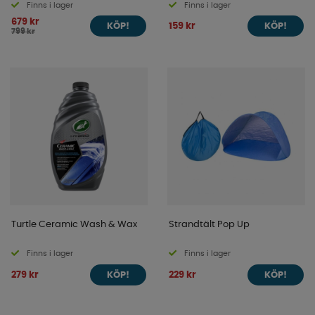
Finns i lager
Finns i lager
679 kr
159 kr
KÖP!
KÖP!
799 kr
Turtle Ceramic Wash & Wax
Strandtält Pop Up
Finns i lager
Finns i lager
279 kr
229 kr
KÖP!
KÖP!