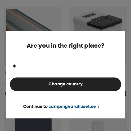
Are you in the right place?
Tältskena 5100 x 38 mm
Smart Living Ismaskin
Icemaker 10
Change country
Finns i lager
Finns i lager
829 kr
2 489 kr
KÖP!
KÖP!
Continue to
campingvaruhuset.se