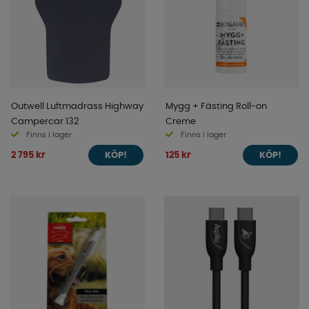
Outwell Luftmadrass Highway
Mygg + Fästing Roll-on
Campercar 132
Creme
Finns i lager
Finns i lager
2 795 kr
125 kr
KÖP!
KÖP!