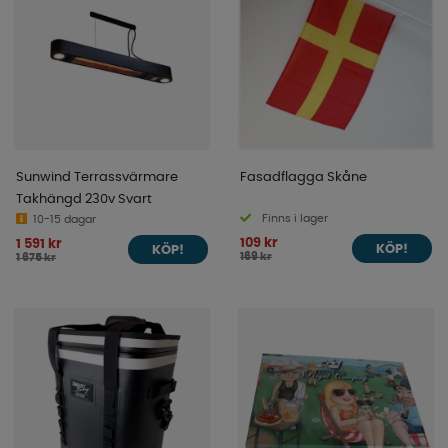
Sunwind Terrassvärmare
Fasadflagga Skåne
Takhängd 230v Svart
Finns i lager
10-15 dagar
109 kr
1 591 kr
KÖP!
KÖP!
169 kr
1 675 kr