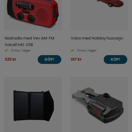
Nödradio med Vev AM-FM
Volvo med Holiday husvagn
Solcell Inkl. USB
Finns i lager
Finns i lager
329 kr
167 kr
KÖP!
KÖP!