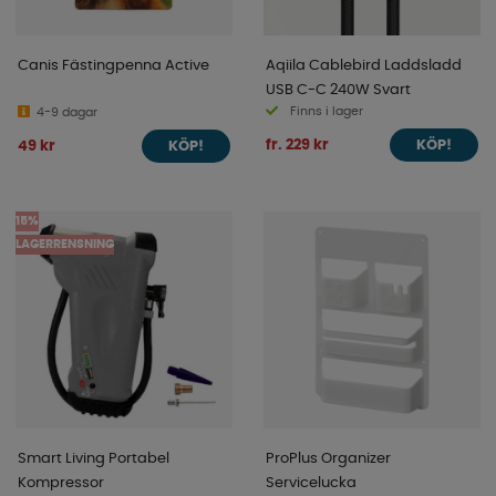
Canis Fästingpenna Active
Aqiila Cablebird Laddsladd
USB C-C 240W Svart
Finns i lager
4-9 dagar
fr. 229 kr
49 kr
KÖP!
KÖP!
15%
LAGERRENSNING
Smart Living Portabel
ProPlus Organizer
Kompressor
Servicelucka