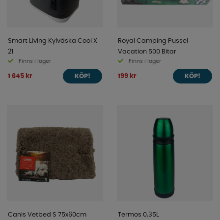
Smart Living Kylväska Cool X
Royal Camping Pussel
21
Vacation 500 Bitar
Finns i lager
Finns i lager
1 645 kr
199 kr
KÖP!
KÖP!
Canis Vetbed S 75x60cm
Termos 0,35L