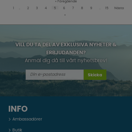
«
Föregående
1
..
2
3
4
5
6
7
8
9
..
15
Nästa
»
VILL DU TA DEL AV EXKLUSIVA NYHETER &
ERBJUDANDEN?
Anmäl dig då till vårt nyhetsbrev!
Skicka
INFO
Ambassadörer
Butik