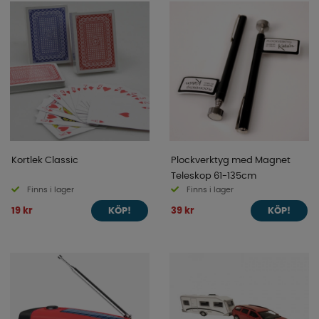
Kortlek Classic
Plockverktyg med Magnet
Teleskop 61-135cm
Finns i lager
Finns i lager
19 kr
39 kr
KÖP!
KÖP!