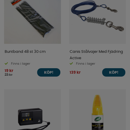
Buntband 48 st 30 cm
Canis Stålvajer Med Fjädring
Active
Finns i lager
Finns i lager
19 kr
139 kr
KÖP!
KÖP!
23 kr