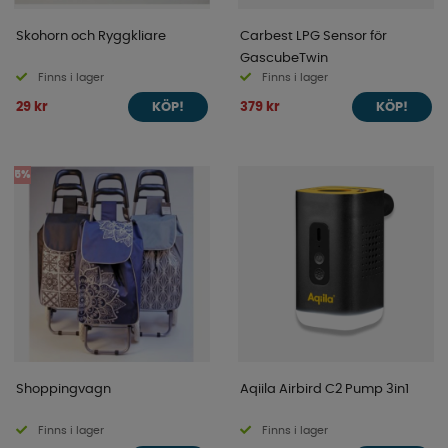
Skohorn och Ryggkliare
Carbest LPG Sensor för
GascubeTwin
Finns i lager
Finns i lager
29 kr
379 kr
KÖP!
KÖP!
5%
Shoppingvagn
Aqiila Airbird C2 Pump 3in1
Finns i lager
Finns i lager