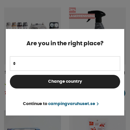
25%
LAGERRENSNING
Are you in the right place?
Solarlykta Uggla
Turtle Ceramic Spray Coating
Change country
Finns i lager
Finns i lager
239 kr
79 kr
KÖP!
KÖP!
319 kr
Continue to
campingvaruhuset.se