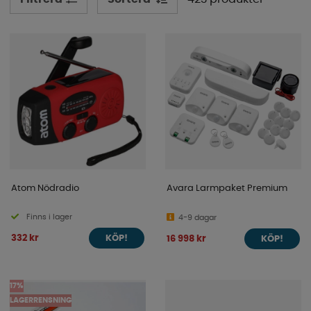
Atom Nödradio
Avara Larmpaket Premium
Finns i lager
4-9 dagar
332 kr
16 998 kr
KÖP!
KÖP!
17%
LAGERRENSNING