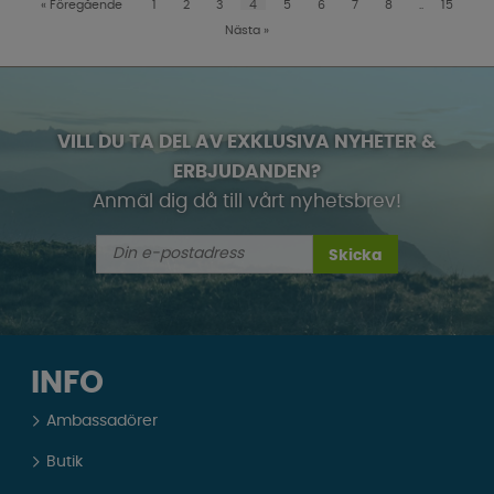
«
Föregående
1
2
3
4
5
6
7
8
..
15
Nästa
»
VILL DU TA DEL AV EXKLUSIVA NYHETER &
ERBJUDANDEN?
Anmäl dig då till vårt nyhetsbrev!
Skicka
INFO
Ambassadörer
Butik