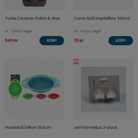
Turtle Ceramic Polish & Wax
Canis Skål Hopfällbar 550ml
Finns i lager
Finns i lager
349 kr
79 kr
KÖP!
KÖP!
5%
Hundskål Silikon 19,5cm
Led Värmeljus 2-pack