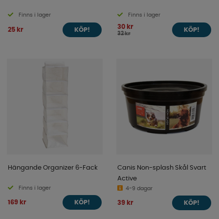
Finns i lager
Finns i lager
30 kr
25 kr
KÖP!
KÖP!
32 kr
Hängande Organizer 6-Fack
Canis Non-splash Skål Svart
Active
Finns i lager
4-9 dagar
169 kr
39 kr
KÖP!
KÖP!