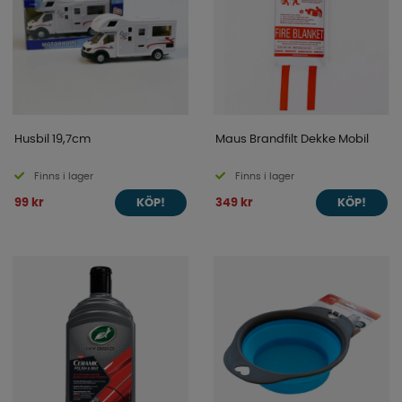
Husbil 19,7cm
Maus Brandfilt Dekke Mobil
Finns i lager
Finns i lager
99 kr
349 kr
KÖP!
KÖP!