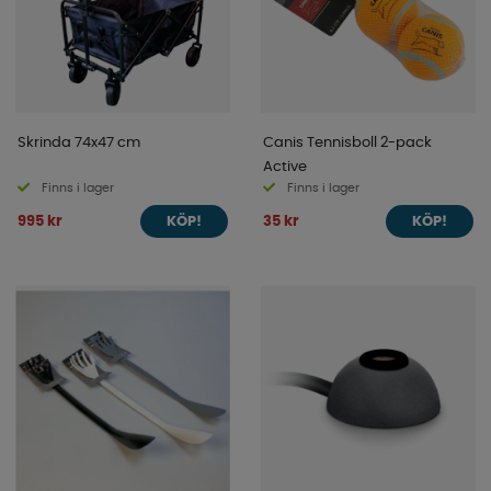
Skrinda 74x47 cm
Canis Tennisboll 2-pack
Active
Finns i lager
Finns i lager
995 kr
35 kr
KÖP!
KÖP!