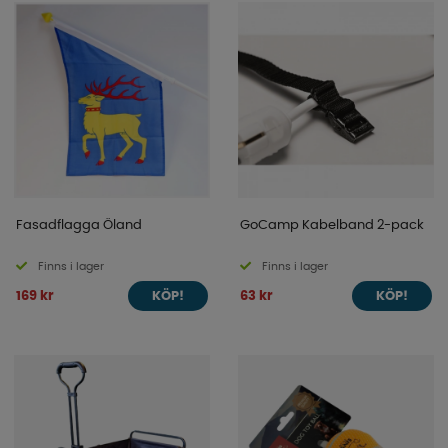
Fasadflagga Öland
GoCamp Kabelband 2-pack
Finns i lager
Finns i lager
169 kr
63 kr
KÖP!
KÖP!