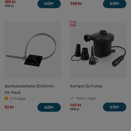
189 kr
398 kr
KÖP!
KÖP!
199 kr
25%
Buntbandsfäste 20x20mm
Kampa 12v Pump
50-Pack
Finns i lager
4-9 dagar
149 kr
62 kr
KÖP!
KÖP!
199 kr