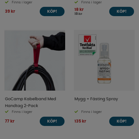
Finns i lager
Finns i lager
18 kr
39 kr
KÖP!
KÖP!
19 kr
GoCamp Kabelband Med
Mygg + Fästing Spray
Handtag 2-Pack
Finns i lager
Finns i lager
77 kr
135 kr
KÖP!
KÖP!