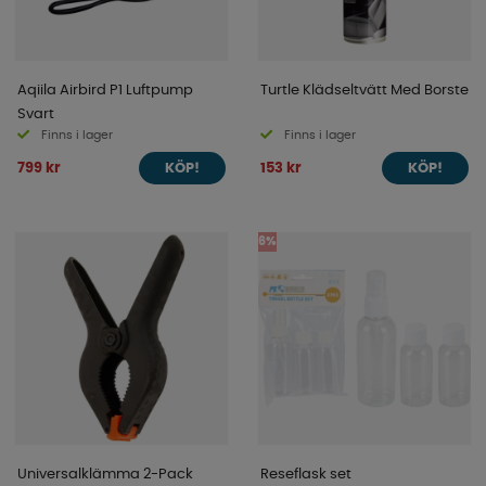
Aqiila Airbird P1 Luftpump
Turtle Klädseltvätt Med Borste
Svart
Finns i lager
Finns i lager
799 kr
153 kr
KÖP!
KÖP!
6%
Universalklämma 2-Pack
Reseflask set