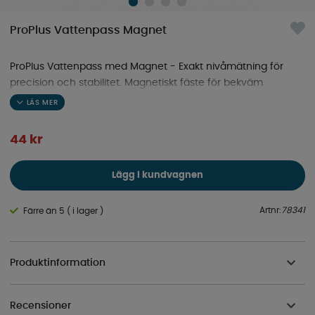
ProPlus Vattenpass Magnet
ProPlus Vattenpass med Magnet - Exakt nivåmätning för
precision och stabilitet. Magnetiskt fäste för bekväm
användning och justering av husvagnen.
44
kr
Lägg i kundvagnen
Artnr:
78341
Färre än 5 ( i lager )
Produktinformation
Recensioner