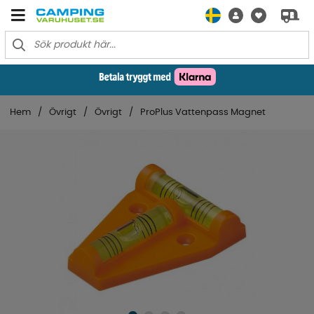
Hem
Övrigt
Övrigt
ProPlus Vattenpass Magnet