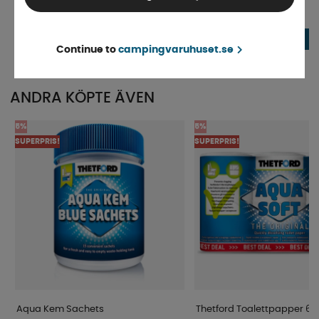
Finns i lager
Finns i lager
107 kr
39 kr
KÖP!
Continue to
campingvaruhuset.se
ANDRA KÖPTE ÄVEN
5%
5%
SUPERPRIS!
SUPERPRIS!
Aqua Kem Sachets
Thetford Toalettpapper 6