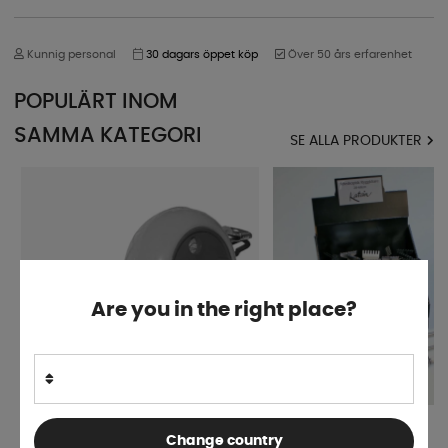
Kunnig personal
30 dagars öppet köp
Över 50 års erfarenhet
POPULÄRT INOM
SAMMA KATEGORI
SE ALLA PRODUKTER
Are you in the right place?
Smart Living Torklina
Ryggkliare
Change country