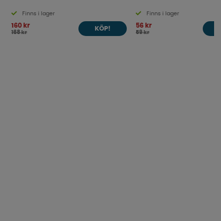
Finns i lager
Finns i lager
160 kr
56 kr
KÖP!
168 kr
59 kr