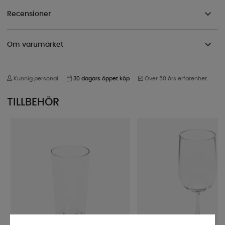
Recensioner
Om varumärket
Kunnig personal
30 dagars öppet köp
Över 50 års erfarenhet
TILLBEHÖR