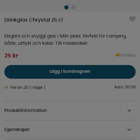
Drinkglas Chrystal 25 cl
Elegant och snyggt glas i SAN-plast. Perfekt för camping,
båtliv, utflykt och kalas. Tål maskindisk!
25
kr
Lägg i kundvagnen
Artnr:
78730
Fler än 25 ( i lager )
Produktinformation
Egenskaper