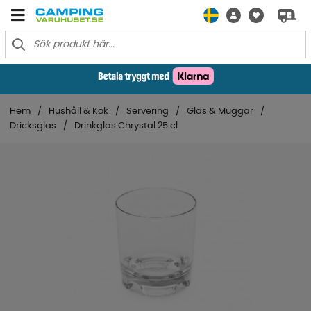
Hem
Hushåll & Kök
Servering
Glas & Muggar
Dricksglas
Drinkglas Chrystal 25 cl