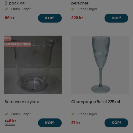
2-pack Vit
personer
Finns i lager
Finns i lager
89 kr
329 kr
KÖP!
KÖP!
50%
LAGERRENSNING
Semona Vinkylare
Champagne Relief 225 ml
Finns i lager
Finns i lager
149 kr
27 kr
KÖP!
KÖP!
299 kr