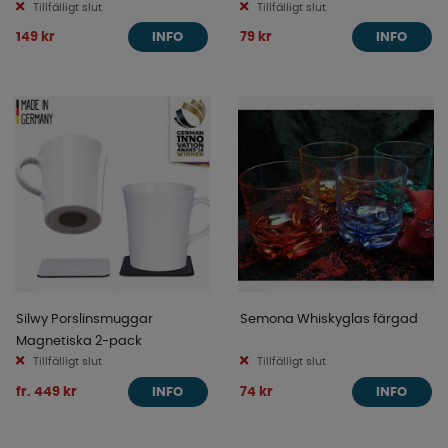
Tillfälligt slut
Tillfälligt slut
149 kr
79 kr
INFO
INFO
Silwy Porslinsmuggar
Semona Whiskyglas färgad
Magnetiska 2-pack
Tillfälligt slut
Tillfälligt slut
fr. 449 kr
74 kr
INFO
INFO