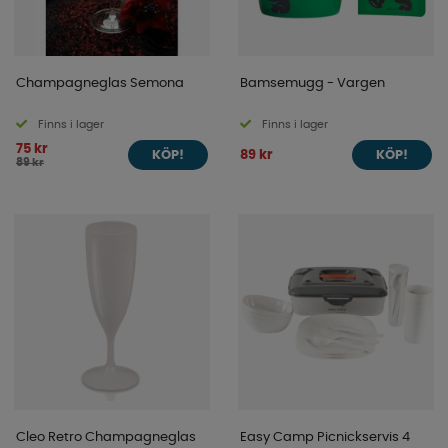
Champagneglas Semona
Bamsemugg - Vargen
Finns i lager
Finns i lager
75 kr
89 kr
KÖP!
KÖP!
89 kr
Cleo Retro Champagneglas
Easy Camp Picnickservis 4