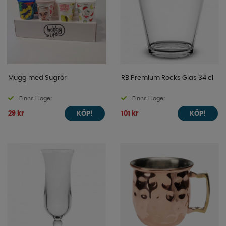
Mugg med Sugrör
RB Premium Rocks Glas 34 cl
Finns i lager
Finns i lager
29 kr
101 kr
KÖP!
KÖP!