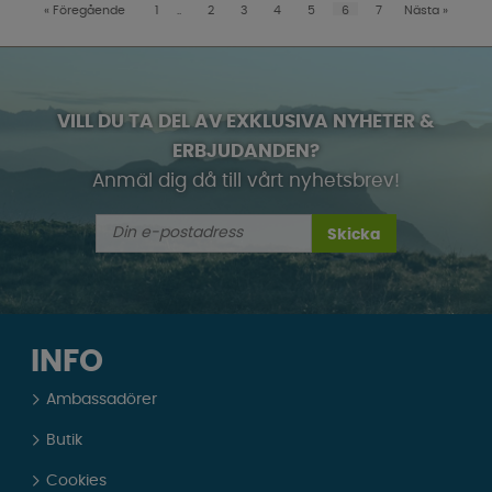
«
Föregående
1
..
2
3
4
5
6
7
Nästa
»
VILL DU TA DEL AV EXKLUSIVA NYHETER &
ERBJUDANDEN?
Anmäl dig då till vårt nyhetsbrev!
Skicka
INFO
Ambassadörer
Butik
Cookies