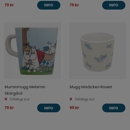
79 kr
79 kr
INFO
INFO
Muminmugg Melamin
Mugg Madicken Rosett
Skärgård
Tillfälligt slut
Tillfälligt slut
79 kr
95 kr
INFO
INFO