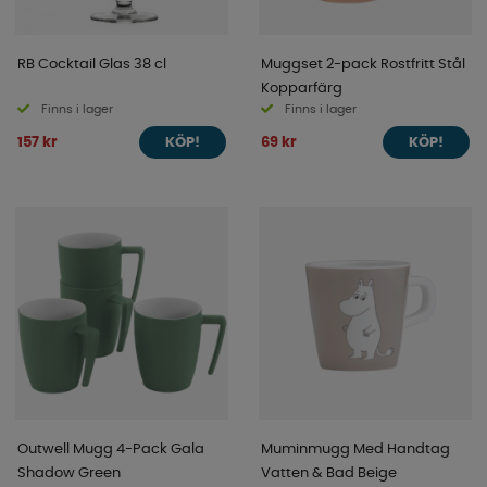
RB Cocktail Glas 38 cl
Muggset 2-pack Rostfritt Stål
Kopparfärg
Finns i lager
Finns i lager
157 kr
69 kr
KÖP!
KÖP!
Outwell Mugg 4-Pack Gala
Muminmugg Med Handtag
Shadow Green
Vatten & Bad Beige