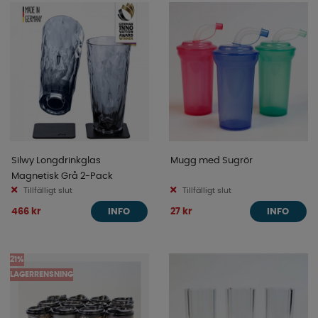
Silwy Longdrinkglas
Mugg med Sugrör
Magnetisk Grå 2-Pack
Tillfälligt slut
Tillfälligt slut
466 kr
27 kr
INFO
INFO
21%
LAGERRENSNING