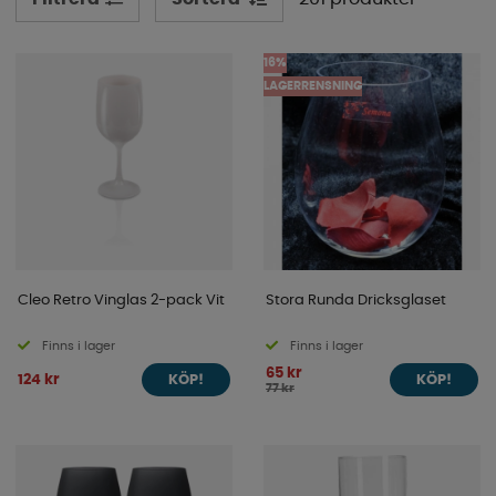
16%
LAGERRENSNING
Cleo Retro Vinglas 2-pack Vit
Stora Runda Dricksglaset
Finns i lager
Finns i lager
65 kr
124 kr
KÖP!
KÖP!
77 kr