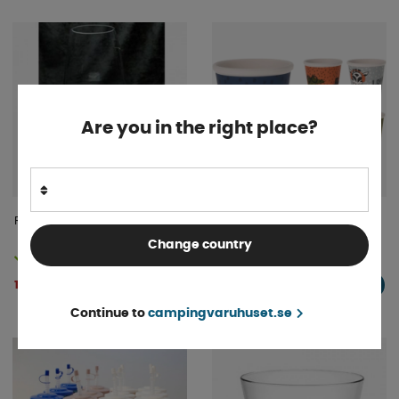
Are you in the right place?
Rödvinsglas Semona
Melaminemugg 25 cl
Change country
Finns i lager
Finns i lager
115 kr
29 kr
KÖP!
KÖP!
Continue to
campingvaruhuset.se