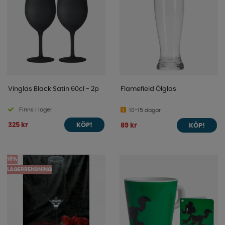
Vinglas Black Satin 60cl - 2p
Flamefield Ölglas
Finns i lager
10-15 dagar
325 kr
89 kr
KÖP!
KÖP!
16%
LAGERRENSNING