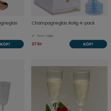
gneglas
Champagneglas Rolig 4-pack
Finns i lager
27 kr
KÖP!
KÖP!