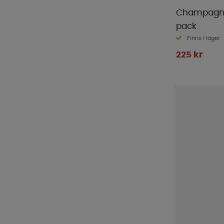
Champagne
pack
Finns i lager
225 kr