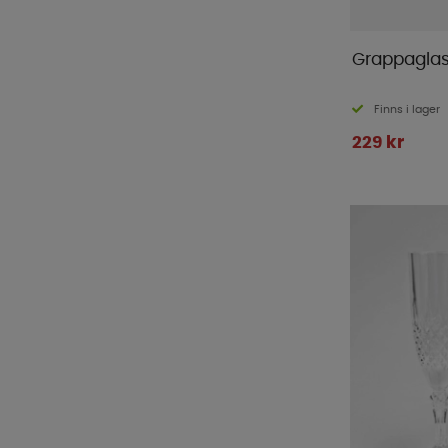
Grappaglas
Finns i lager
229 kr