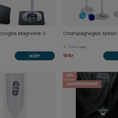
eccoglas Magnetisk 2-
Champagneglas Splash 
Finns i lager
19 kr
KÖP!
16%
LAGERRENSNING