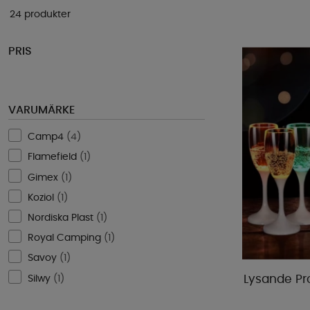
24 produkter
PRIS
VARUMÄRKE
Camp4
(
4
)
Flamefield
(
1
)
Gimex
(
1
)
Koziol
(
1
)
Nordiska Plast
(
1
)
Royal Camping
(
1
)
Savoy
(
1
)
Silwy
(
1
)
Lysande Pr