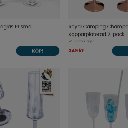
glas Prisma
Royal Camping Champa
Kopparpläterad 2-pack
Finns i lager
349 kr
KÖP!