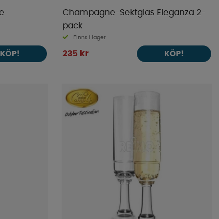
de
Champagne-Sektglas Eleganza 2-
pack
Finns i lager
235 kr
KÖP!
KÖP!