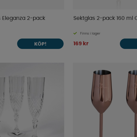
 Eleganza 2-pack
Sektglas 2-pack 160 ml
Finns i lager
169 kr
KÖP!