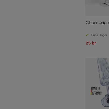
Champagne
Finns i lager
25 kr