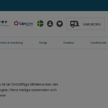
VARUKORG
27016 betyg
Hem & Inredning
Övrigt
Outdoor
Fyndhörnan
 de förträffliga tillfällena kan det
eglas i flera härliga utseenden och
ere!