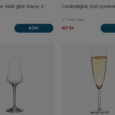
-Sekt glas Savoy 2-
Cocktailglas 22cl Lysan
Finns i lager
107 kr
KÖP!