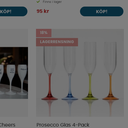
Finns i lager
95 kr
KÖP!
KÖP!
18%
LAGERRENSNING
Cheers
Prosecco Glas 4-Pack