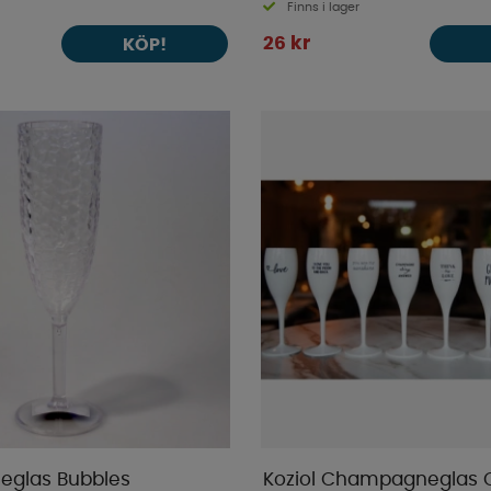
Finns i lager
26 kr
KÖP!
glas Bubbles
Koziol Champagneglas 