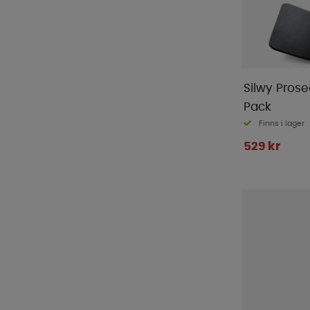
Silwy Pros
Pack
Finns i lager
529 kr