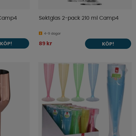
 Camp4
Sektglas 2-pack 210 ml Camp4
4-9 dagar
KÖP!
89 kr
KÖP!