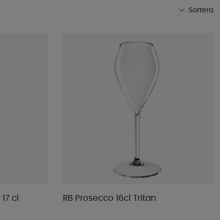
Sortera
Mest populära
Butikens favoriter
Namn A-Ö
Namn Ö-A
Lägsta pris
Högsta pris
Varumärke
Publiceringsdatum
17 cl
RB Prosecco 16cl Tritan