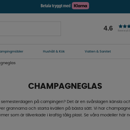
4.6
Baserat på 
ampingmöbler
Hushåll & Kök
Vatten & Sanitet
gneglas
CHAMPAGNEGLAS
 semesterdagen på campingen? Det är en svårslagen känsla och till
d över grannarna och starta kvällen på bästa sätt. Vi har champagn
ymer som är tillverkade i kraftig tålig plast. Se våra modeller här n