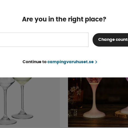
Finns i lager
Are you in the right place?
fr. 80 kr
KÖP!
Change count
Continue to
campingvaruhuset.se