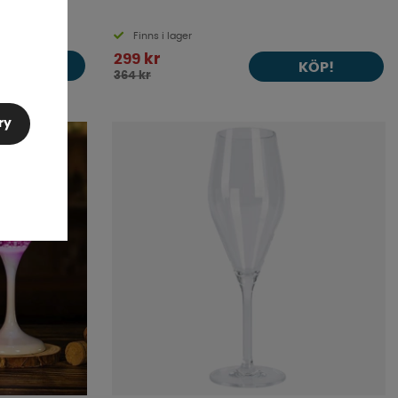
Finns i lager
299 kr
KÖP!
KÖP!
364 kr
ry