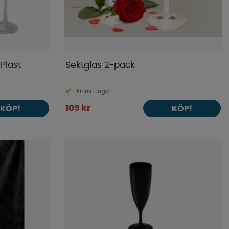
Plast
Sektglas 2-pack
Finns i lager
109 kr
KÖP!
KÖP!