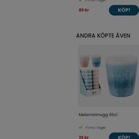
Finns i lager
KÖP!
89 kr
ANDRA KÖPTE ÄVEN
Melaminmugg 45cl
Finns i lager
KÖP!
29 kr