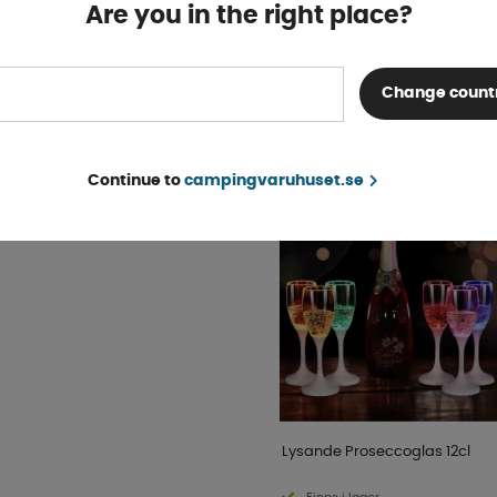
Finns i lager
Are you in the right place?
KÖP!
89 kr
Change count
POPULÄRT INOM SAM
KATEGORI
Continue to
campingvaruhuset.se
Lysande Proseccoglas 12cl