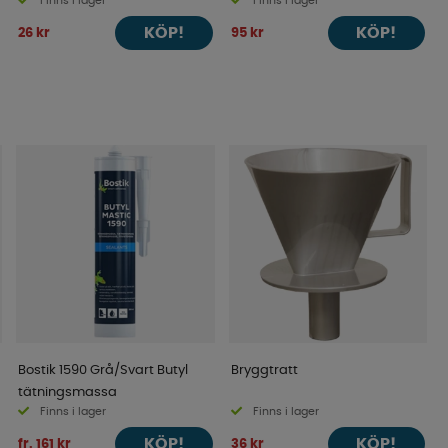
Finns i lager
Finns i lager
KÖP!
KÖP!
26 kr
95 kr
Bostik 1590 Grå/Svart Butyl
Bryggtratt
tätningsmassa
Finns i lager
Finns i lager
KÖP!
KÖP!
fr. 161 kr
36 kr