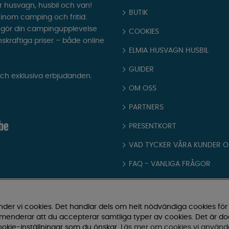
r husvagn, husbil och van!
BUTIK
t inom camping och fritid.
som gör din campingupplevelse
COOKIES
nskraftiga priser – både online
ELMIA HUSVAGN HUSBIL
GUIDER
och exklusiva erbjudanden.
OM OSS
PARTNERS
PRESENTKORT
VAD TYCKER VÅRA KUNDER 
FAQ - VANLIGA FRÅGOR
JOBBA HOS OSS
KATALOGER
nder vi cookies. Det handlar dels om helt nödvändiga cookies för
ommenderar att du accepterar samtliga typer av cookies. Det är d
KÖPVILLKOR
okie-inställningar som du önskar.
Läs mer om cookies vi använd