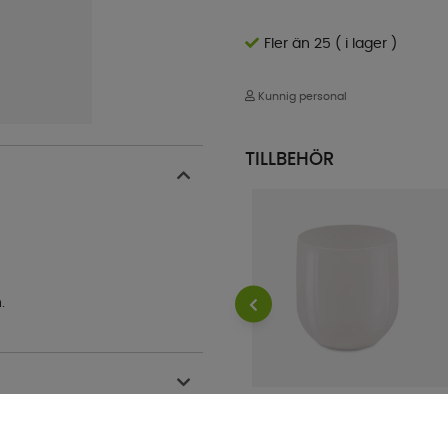
Fler än 25 ( i lager )
Kunnig personal
TILLBEHÖR
.
Cleo Retro Drickglas 2-pack
Vit