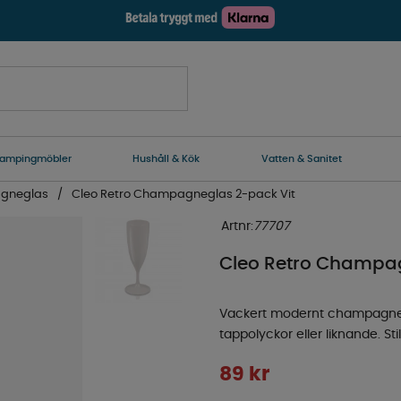
ampingmöbler
Hushåll & Kök
Vatten & Sanitet
gneglas
Cleo Retro Champagneglas 2-pack Vit
Artnr:
77707
Cleo Retro Champag
Vackert modernt champagneglas i
tappolyckor eller liknande. St
89
kr