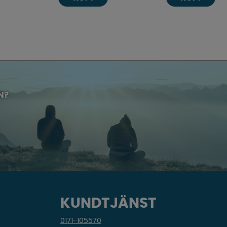
N?
KUNDTJÄNST
0171-105570