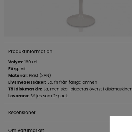
Produktinformation
Volym:
160 ml
Färg:
Vit
Material:
Plast (SAN)
Livsmedelssäker:
Ja, fri från farliga ämnen
Tål diskmaskin:
Ja, men skall placeras överst i diskmaskinen
Leverans:
Säljes som 2-pack
Recensioner
Om varumärket