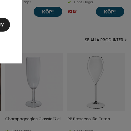
Finns i lager
Finns i lager
KÖP!
KÖP!
124 kr
92 kr
ry
MA
SE ALLA PRODUKTER
Champagneglas Classic 17 cl
RB Prosecco 16cl Tritan