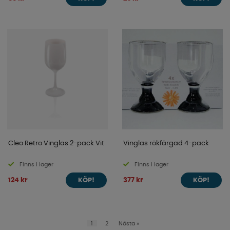
Cleo Retro Vinglas 2-pack Vit
Vinglas rökfärgad 4-pack
Finns i lager
Finns i lager
124 kr
377 kr
KÖP!
KÖP!
1
2
Nästa
»