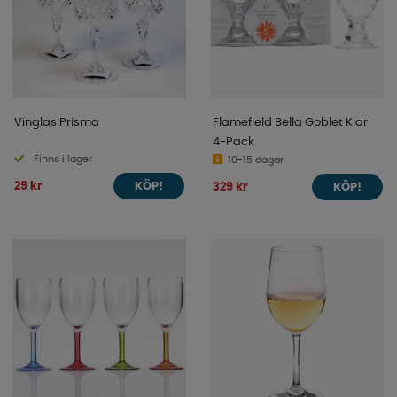
Vinglas Prisma
Flamefield Bella Goblet Klar
4-Pack
Finns i lager
10-15 dagar
29 kr
329 kr
KÖP!
KÖP!