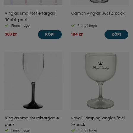
Vinglas smal fot flerfärgad
Camp4 Vinglas 30cl 2-pack
30cl 4-pack
Finns i lager
Finns i lager
309 kr
184 kr
KÖP!
KÖP!
Vinglas smal fot rökfärgad 4-
Royal Camping Vinglas 35cl
pack
2-pack
Finns i lager
Finns i lager