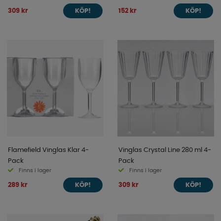
309 kr
152 kr
KÖP!
KÖP!
Flamefield Vinglas Klar 4-
Vinglas Crystal Line 280 ml 4-
Pack
Pack
Finns i lager
Finns i lager
289 kr
309 kr
KÖP!
KÖP!