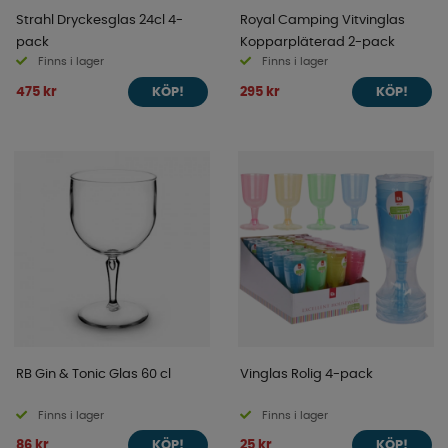
Strahl Dryckesglas 24cl 4-
Royal Camping Vitvinglas
pack
Kopparpläterad 2-pack
Finns i lager
Finns i lager
475 kr
295 kr
KÖP!
KÖP!
RB Gin & Tonic Glas 60 cl
Vinglas Rolig 4-pack
Finns i lager
Finns i lager
86 kr
25 kr
KÖP!
KÖP!