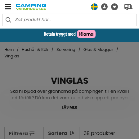
Hem
Hushåll & Kök
Servering
Glas & Muggar
Vinglas
VINGLAS
Ska ni bjuda över grannarna på campingen till en kväll i
ert förtält? Då kan det vara kul att visa upp ett par nya
fina vinglas till middagen. Vi har vitvinsglas och
LÄS MER
rödvinsglas i mängder av storlekar och design för att du
ska hitta rätt. Det finns även hopfällbara vinglas som
spar plats när de ska in i skåpen senare. Då de alla är
tillverkade i kraftig plast tål de tapp och fallskador utan
Sortera
38 produkter
Filtrera
problem, men en trasa kanske kan behövas.. Se vårt