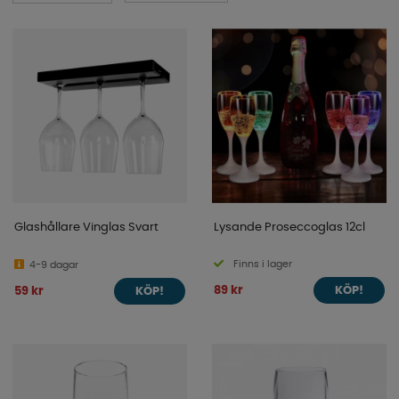
sortiment här nedanför!
Glashållare Vinglas Svart
Lysande Proseccoglas 12cl
Finns i lager
4-9 dagar
89 kr
59 kr
KÖP!
KÖP!