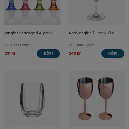
Vinglas flerfärgad 4-pack
Rödvinsglas 2-Pack 53 cl
Finns i lager
Finns i lager
331 kr
249 kr
KÖP!
KÖP!