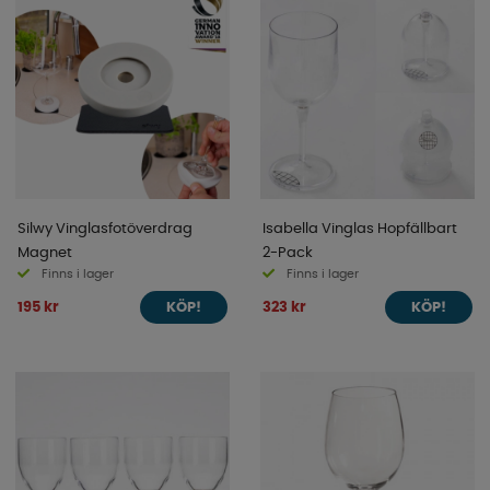
Silwy Vinglasfotöverdrag
Isabella Vinglas Hopfällbart
Magnet
2-Pack
Finns i lager
Finns i lager
195 kr
323 kr
KÖP!
KÖP!