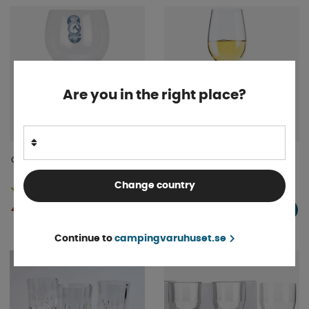
Are you in the right place?
Gin o Tonic Glas 57cl
Vitvinsglas 2-pack 375 ml
Camp4
Change country
Finns i lager
Finns i lager
49 kr
225 kr
KÖP!
KÖP!
Continue to
campingvaruhuset.se