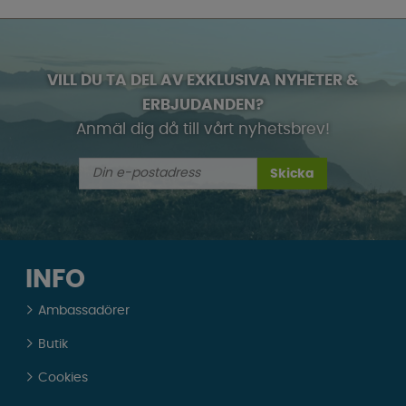
VILL DU TA DEL AV EXKLUSIVA NYHETER &
ERBJUDANDEN?
Anmäl dig då till vårt nyhetsbrev!
Skicka
INFO
Ambassadörer
Butik
Cookies