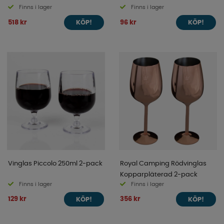
Finns i lager
Finns i lager
518 kr
96 kr
KÖP!
KÖP!
Vinglas Piccolo 250ml 2-pack
Royal Camping Rödvinglas
Kopparpläterad 2-pack
Finns i lager
Finns i lager
129 kr
356 kr
KÖP!
KÖP!