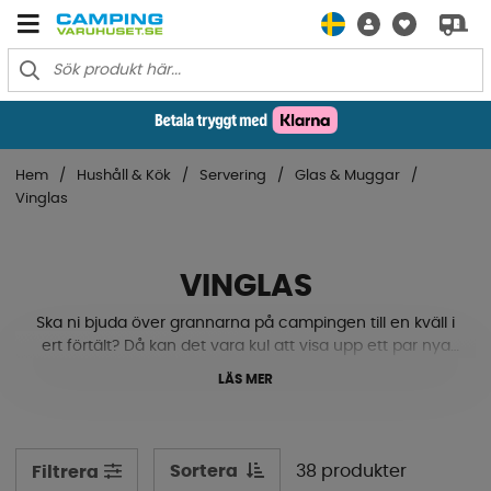
Hem
Hushåll & Kök
Servering
Glas & Muggar
Vinglas
VINGLAS
Ska ni bjuda över grannarna på campingen till en kväll i
ert förtält? Då kan det vara kul att visa upp ett par nya
fina vinglas till middagen. Vi har vitvinsglas och
LÄS MER
rödvinsglas i mängder av storlekar och design för att du
ska hitta rätt. Det finns även hopfällbara vinglas som
spar plats när de ska in i skåpen senare. Då de alla är
tillverkade i kraftig plast tål de tapp och fallskador utan
Sortera
38 produkter
Filtrera
problem, men en trasa kanske kan behövas.. Se vårt