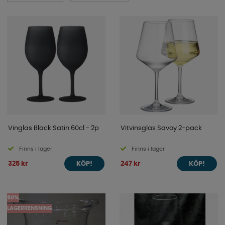
sortiment här nedanför!
Vinglas Black Satin 60cl - 2p
Vitvinsglas Savoy 2-pack
Finns i lager
Finns i lager
325 kr
247 kr
KÖP!
KÖP!
50%
LAGERRENSNING