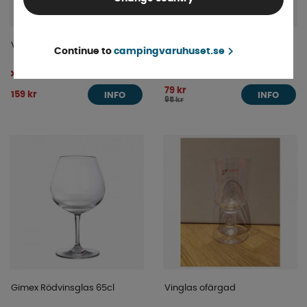
Vitvinsglas Gimex 2-pack
Semona Vin/Allglas Guldlyx
Continue to
campingvaruhuset.se
Tillfälligt slut
Tillfälligt slut
79 kr
159 kr
INFO
INFO
95 kr
Gimex Rödvinsglas 65cl
Vinglas ofärgad