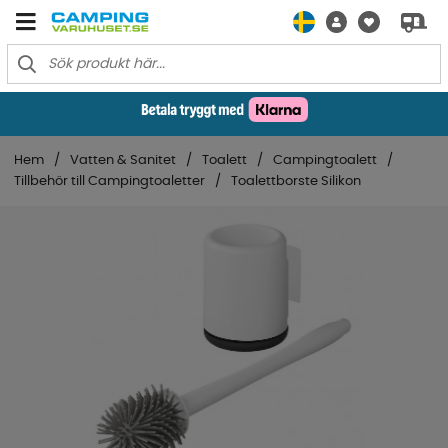
Hem
Vatten & Sanitet
Toalett
Campingtoalett
Tillbehör till Campingtoaletter
Toalettborste Silikon