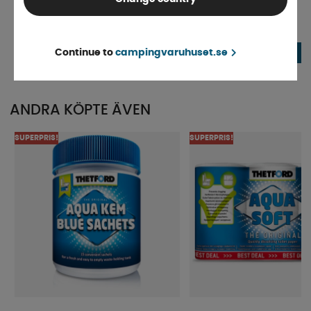
Toalettborste Silikon
Clesana Folieliner C1
Finns i lager
Finns i lager
Continue to
campingvaruhuset.se
139 kr
329 kr
KÖP!
ANDRA KÖPTE ÄVEN
SUPERPRIS!
SUPERPRIS!