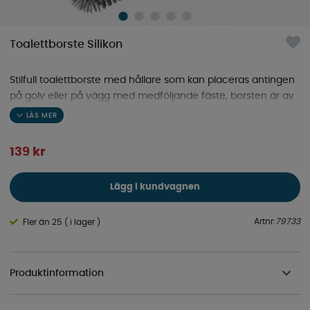
Toalettborste Silikon
Stilfull toalettborste med hållare som kan placeras antingen
på golv eller på vägg med medföljande fäste, borsten är av
silicon som är lätt att rengöra.
139
kr
Lägg i kundvagnen
Artnr:
79733
Fler än 25 ( i lager )
Produktinformation