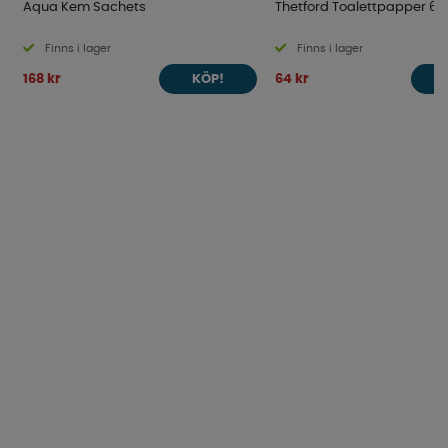
Aqua Kem Sachets
Thetford Toalettpapper 6
Finns i lager
Finns i lager
168 kr
64 kr
KÖP!