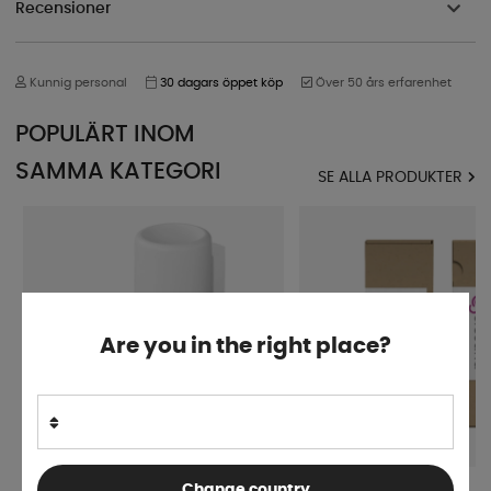
Recensioner
Kunnig personal
30 dagars öppet köp
Över 50 års erfarenhet
POPULÄRT INOM
SAMMA KATEGORI
SE ALLA PRODUKTER
Are you in the right place?
Change country