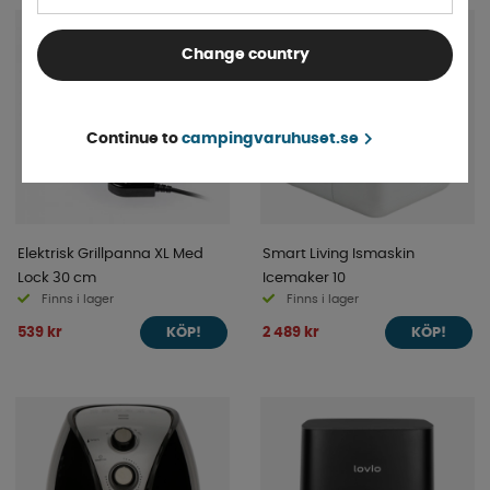
Change country
Continue to
campingvaruhuset.se
Elektrisk Grillpanna XL Med
Smart Living Ismaskin
Lock 30 cm
Icemaker 10
Finns i lager
Finns i lager
539 kr
2 489 kr
KÖP!
KÖP!