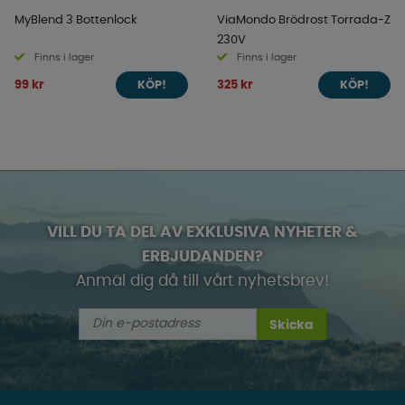
MyBlend 3 Bottenlock
ViaMondo Brödrost Torrada-Z
230V
Finns i lager
Finns i lager
99 kr
325 kr
KÖP!
KÖP!
VILL DU TA DEL AV EXKLUSIVA NYHETER &
ERBJUDANDEN?
Anmäl dig då till vårt nyhetsbrev!
Skicka