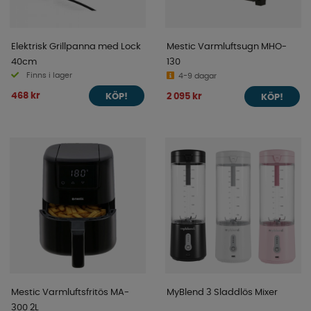
Elektrisk Grillpanna med Lock
Mestic Varmluftsugn MHO-
40cm
130
Finns i lager
4-9 dagar
468 kr
2 095 kr
KÖP!
KÖP!
Mestic Varmluftsfritös MA-
MyBlend 3 Sladdlös Mixer
300 2L