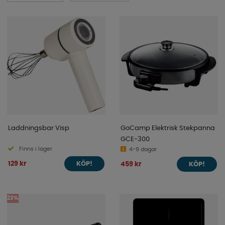
Laddningsbar Visp
GoCamp Elektrisk Stekpanna
GCE-300
Finns i lager
4-9 dagar
129 kr
459 kr
KÖP!
KÖP!
23%