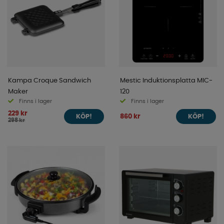
Kampa Croque Sandwich
Mestic Induktionsplatta MIC-
Maker
120
Finns i lager
Finns i lager
229 kr
860 kr
KÖP!
KÖP!
298 kr