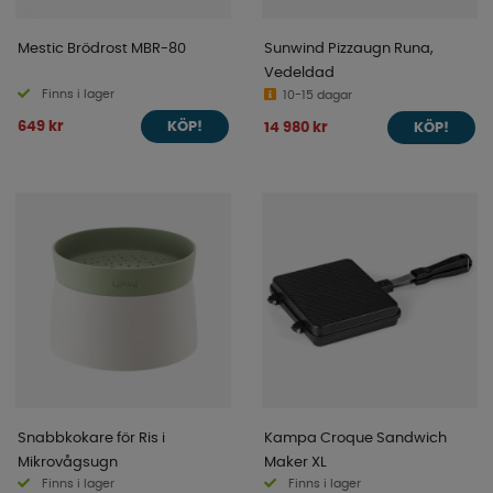
Mestic Brödrost MBR-80
Sunwind Pizzaugn Runa,
Vedeldad
Finns i lager
10-15 dagar
649 kr
14 980 kr
KÖP!
KÖP!
Snabbkokare för Ris i
Kampa Croque Sandwich
Mikrovågsugn
Maker XL
Finns i lager
Finns i lager