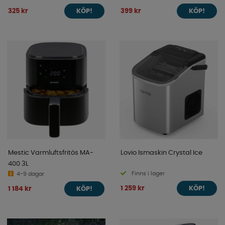
325 kr
399 kr
KÖP!
KÖP!
Mestic Varmluftsfritös MA-
Lovio Ismaskin Crystal Ice
400 3L
Finns i lager
4-9 dagar
1 259 kr
1 184 kr
KÖP!
KÖP!