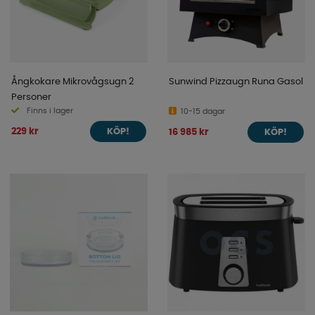
Ångkokare Mikrovågsugn 2
Sunwind Pizzaugn Runa Gasol
Personer
Finns i lager
10-15 dagar
229 kr
16 985 kr
KÖP!
KÖP!