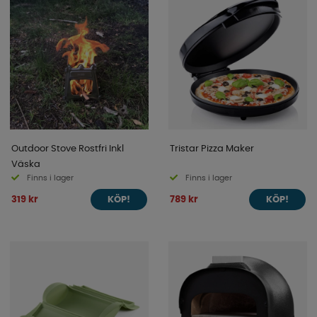
Outdoor Stove Rostfri Inkl
Tristar Pizza Maker
Väska
Finns i lager
Finns i lager
319 kr
789 kr
KÖP!
KÖP!