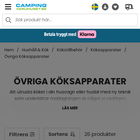
Hem
Hushåll & Kök
Kökstillbehör
Köksapparater
Övriga Köksapparater
ÖVRIGA KÖKSAPPARATER
Att utrusta köket i din husvagn eller husbil med ny teknik
som underlättar matlagningen är något vi verkligen
rekommenderar. De små sakerna som kan förenkla
LÄS MER
semesterkänslan. Här har vi grillpannor, brödrostar, fritös,
miniugn och mer för både 12V och 230V. Se här
nedanför!
Sortera
26 produkter
Filtrera