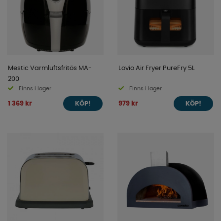
Mestic Varmluftsfritös MA-
Lovio Air Fryer PureFry 5L
200
Finns i lager
Finns i lager
1 369 kr
979 kr
KÖP!
KÖP!