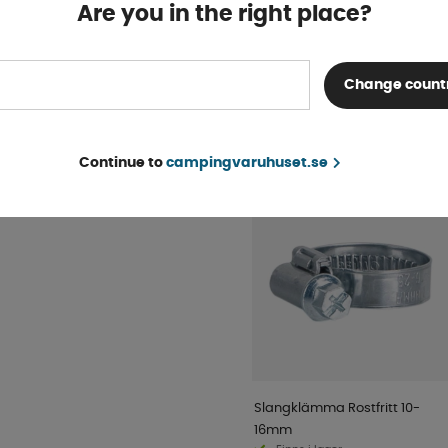
Finns i lager
Are you in the right place?
KÖP!
2 157 kr
Change count
POPULÄRT INOM SAM
KATEGORI
Continue to
campingvaruhuset.se
Slangklämma Rostfritt 10-
16mm