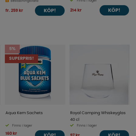
Finns i lager
Beställningsvara
KÖP!
214 kr
KÖP!
fr. 259 kr
5%
SUPERPRIS!
Aqua Kem Sachets
Royal Camping Whiskeyglas
40 cl
Finns i lager
Finns i lager
160 kr
KÖP!
KÖP!
97 kr