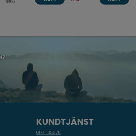
168 kr
N?
KUNDTJÄNST
0171-105570