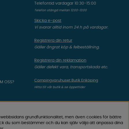
Telefontid vardagar 10:30-15:00
Telefon stängd mellan 12:00-13:00
Skicka e-post
Vi svarar alltid inom 24 h på vardagar.
Registrera din retur
Gäller ångrat köp & felbeställning.
Registrera din reklamation
Gäller defekt vara, transportskada etc.
Campingvaruhuset Butik Enköping
OM OSS?
Hitta till vår butik & se öppettider
 webbsidans grundfunktionalitet, men även cookies för bättre
ock du som bestämmer och du kan själv välja att anpassa dina
er
.