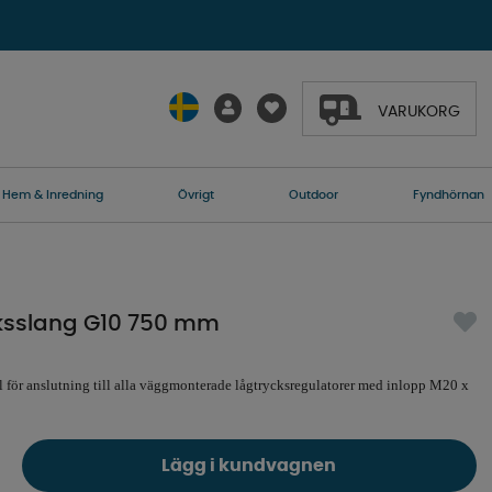
VARUKORG
Hem & Inredning
Övrigt
Outdoor
Fyndhörnan
ksslang G10 750 mm
 för anslutning till alla väggmonterade lågtrycksregulatorer med inlopp M20 x
Lägg i kundvagnen