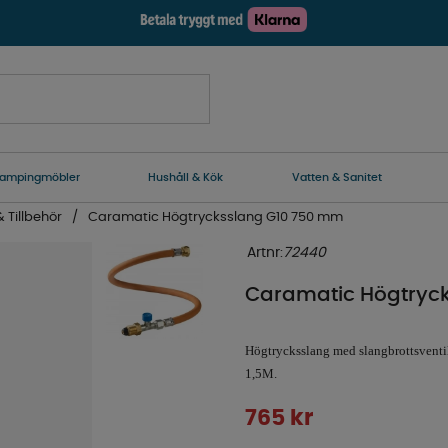
ampingmöbler
Hushåll & Kök
Vatten & Sanitet
 Tillbehör
Caramatic Högtrycksslang G10 750 mm
Artnr:
72440
Caramatic Högtryc
Högtrycksslang med slangbrottsventil
1,5M.
765
kr