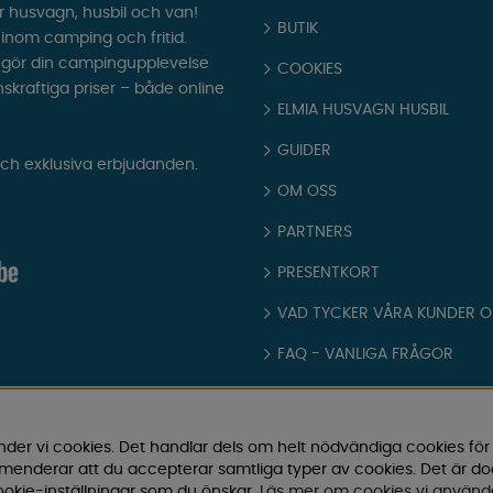
r husvagn, husbil och van!
BUTIK
t inom camping och fritid.
som gör din campingupplevelse
COOKIES
nskraftiga priser – både online
ELMIA HUSVAGN HUSBIL
GUIDER
och exklusiva erbjudanden.
OM OSS
PARTNERS
PRESENTKORT
VAD TYCKER VÅRA KUNDER 
FAQ - VANLIGA FRÅGOR
JOBBA HOS OSS
KATALOGER
nder vi cookies. Det handlar dels om helt nödvändiga cookies för
ommenderar att du accepterar samtliga typer av cookies. Det är d
KÖPVILLKOR
okie-inställningar som du önskar.
Läs mer om cookies vi använd