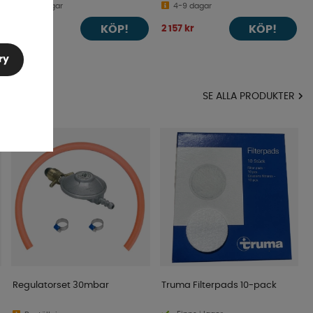
4-9 dagar
4-9 dagar
KÖP!
KÖP!
1 405 kr
2 157 kr
ry
MA
SE ALLA PRODUKTER
Regulatorset 30mbar
Truma Filterpads 10-pack