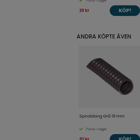
Finns i lager
KÖP!
29 kr
ANDRA KÖPTE ÄVEN
Spiralslang Grå 19 mm
Finns i lager
KÖP!
52 kr