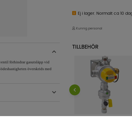
Ej i lager. Normalt ca 10 da
Kunnig personal
TILLBEHÖR
ventil förhindrar gasutsläpp vid
 flödeshastigheten överskrids med
Gasolomkopplare Caramatic
DriveTwo Vertikal