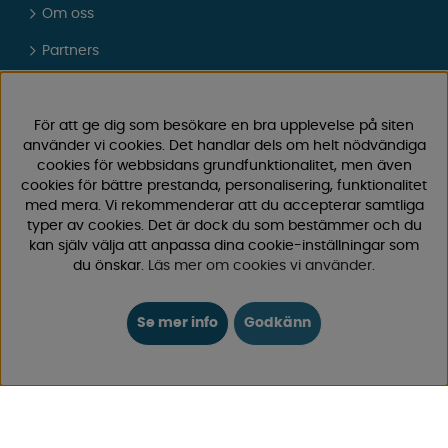
Om oss
Partners
Presentkort
Vad tycker våra kunder om oss?
För att ge dig som besökare en bra upplevelse på siten
använder vi cookies. Det handlar dels om helt nödvändiga
FAQ - Vanliga frågor
cookies för webbsidans grundfunktionalitet, men även
cookies för bättre prestanda, personalisering, funktionalitet
JOBBA HOS OSS
med mera. Vi rekommenderar att du accepterar samtliga
typer av cookies. Det är dock du som bestämmer och du
Kataloger
kan själv välja att anpassa dina cookie-inställningar som
du önskar.
Läs mer om cookies vi använder
.
Köpvillkor
Logga in
Se mer info
Godkänn
KUNDTJÄNST
0171-105570
Telefontid vardagar 10:30-15:00
Telefon stängd mellan 12:00-13:00