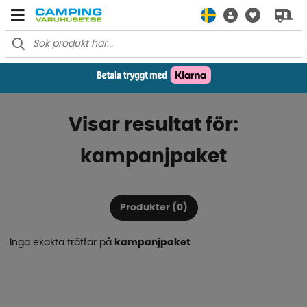
Visar resultat för:
kampanjpaket
Produkter (0)
Inga exakta träffar på
kampanjpaket