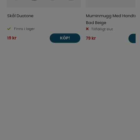
Skål Duotone
Muminmugg Med Handtag 
Bad Beige
Finns i lager
Tillfälligt slut
19 kr
79 kr
KÖP!