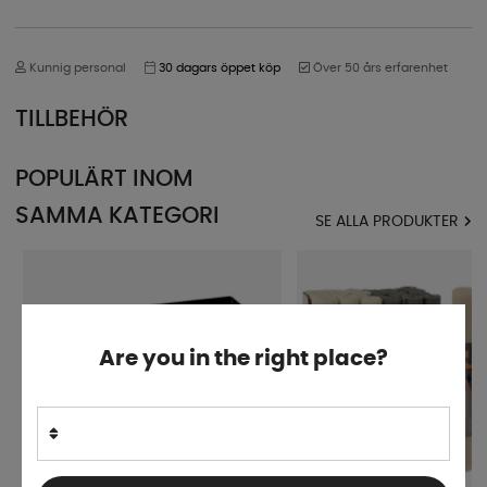
Kunnig personal
30 dagars öppet köp
Över 50 års erfarenhet
TILLBEHÖR
POPULÄRT INOM
SAMMA KATEGORI
SE ALLA PRODUKTER
Are you in the right place?