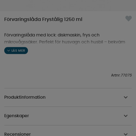
Förvaringslåda Frystålig 1250 ml
Förvaringslåda med lock: diskmaskin, frys och
mikrovågssäker. Perfekt för husvagn och husbil – bekväm
matlagning och förvaring på farten!
Artnr:
77075
Produktinformation
Egenskaper
Recensioner