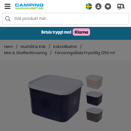
Hem
Hushåll & Kök
Kökstillbehör
Mat & Skafferiförvaring
Förvaringslåda Frystålig 1250 ml