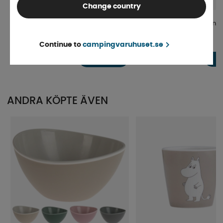
Change country
Glashållare Vinglas Svart
Antihalkmatta 30x100cm
Continue to
campingvaruhuset.se
Finns i lager
4-9 dagar
25 kr
59 kr
KÖP!
ANDRA KÖPTE ÄVEN