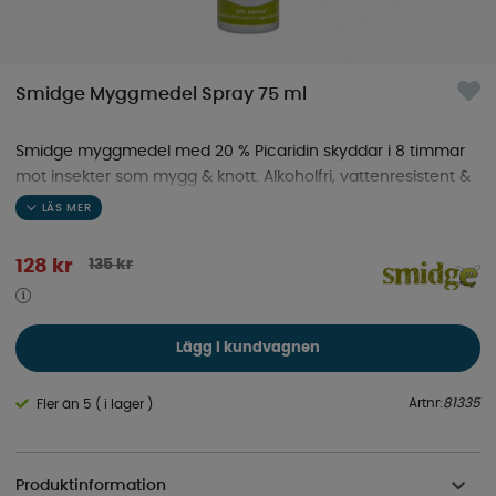
Smidge Myggmedel Spray 75 ml
Smidge myggmedel med 20 % Picaridin skyddar i 8 timmar
mot insekter som mygg & knott. Alkoholfri, vattenresistent &
säker för barn, gravida och ammande.
135
kr
128
kr
Lägg i kundvagnen
Artnr:
81335
Fler än 5 ( i lager )
Produktinformation