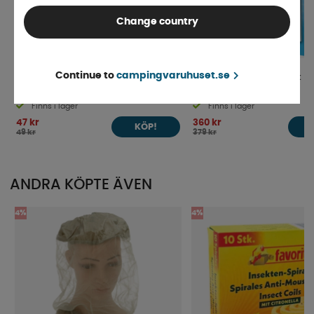
Change country
Continue to
campingvaruhuset.se
Myggspiral 10-pack
Thermacell Refill 4-pack
Finns i lager
Finns i lager
47 kr
360 kr
KÖP!
49 kr
379 kr
ANDRA KÖPTE ÄVEN
4%
4%