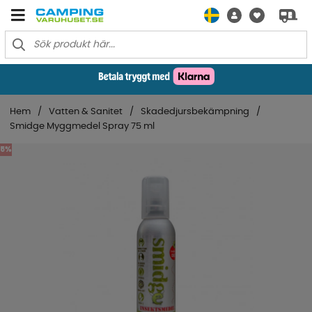
Hem
Vatten & Sanitet
Skadedjursbekämpning
Smidge Myggmedel Spray 75 ml
5