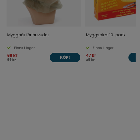
Myggnät för huvudet
Myggspiral 10-pack
Finns i lager
Finns i lager
66 kr
47 kr
KÖP!
69 kr
49 kr