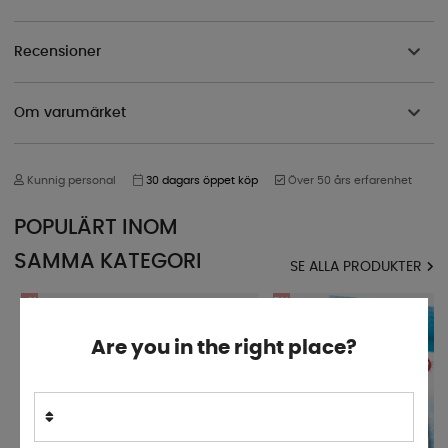
Recensioner
Om varumärket
Kunnig personal
30 dagars öppet köp
Över 50 års erfarenhet
POPULÄRT INOM
SAMMA KATEGORI
SE ALLA PRODUKTER
4%
5%
Are you in the right place?