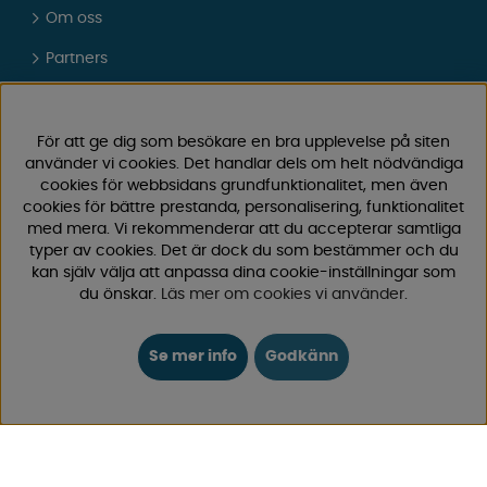
Om oss
Partners
Presentkort
Vad tycker våra kunder om oss?
För att ge dig som besökare en bra upplevelse på siten
använder vi cookies. Det handlar dels om helt nödvändiga
FAQ - Vanliga frågor
cookies för webbsidans grundfunktionalitet, men även
cookies för bättre prestanda, personalisering, funktionalitet
JOBBA HOS OSS
med mera. Vi rekommenderar att du accepterar samtliga
typer av cookies. Det är dock du som bestämmer och du
Kataloger
kan själv välja att anpassa dina cookie-inställningar som
du önskar.
Läs mer om cookies vi använder
.
Köpvillkor
Logga in
Se mer info
Godkänn
KUNDTJÄNST
0171-105570
Telefontid vardagar 10:30-15:00
Telefon stängd mellan 12:00-13:00