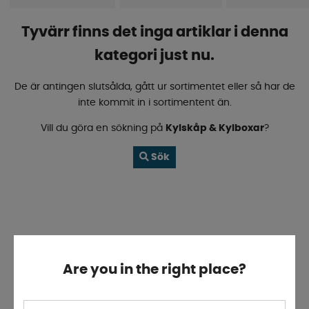
m.m. Scrolla ned och utforska vårt sortiment!
Tyvärr finns det inga artiklar i denna
kategori just nu.
De är antingen slutsålda, gått ur sortimentet eller så har de
inte kommit in i sortimentent än.
Vill du göra en sökning på
Kylskåp & Kylboxar
?
Sök
Are you in the right place?