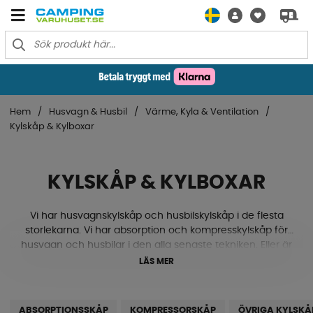
Hem
Husvagn & Husbil
Värme, Kyla & Ventilation
Kylskåp & Kylboxar
KYLSKÅP & KYLBOXAR
Vi har husvagnskylskåp och husbilskylskåp i de flesta
storlekarna. Vi har absorption och kompresskylskåp för
husvagn och husbilar i den alla senaste tekniken. Eller är
du på jakt efter en toppmodern kylbox för att kunna ta
LÄS MER
med till stranden? Eller söker du reservdelar till ditt
nuvarande kylskåp? Vi har kylskåp och kylboxar från
tillverkare som Dometic, Smart Living, Mestic, Thetford
ABSORPTIONSSKÅP
KOMPRESSORSKÅP
ÖVRIGA KYLSKÅ