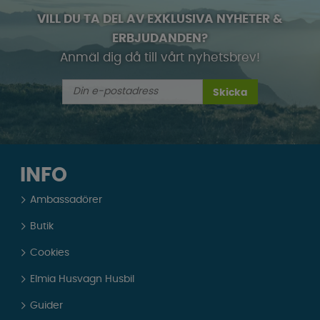
VILL DU TA DEL AV EXKLUSIVA NYHETER &
ERBJUDANDEN?
Anmäl dig då till vårt nyhetsbrev!
Skicka
INFO
Ambassadörer
Butik
Cookies
Elmia Husvagn Husbil
Guider