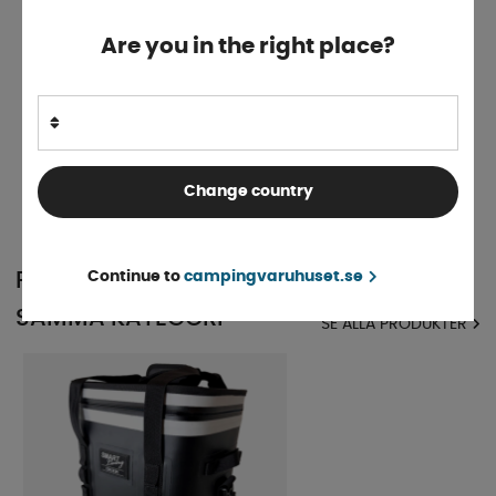
Are you in the right place?
Dometic GO Soft Storage 20L
Finns i lager
499 kr
KÖP!
Change country
1 199 kr
Continue to
campingvaruhuset.se
POPULÄRT INOM
SAMMA KATEGORI
SE ALLA PRODUKTER