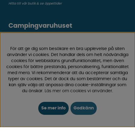
Hitta till vår butik & se öppettider
Campingvaruhuset
Välkommen till Sveriges största utbud av
campingtillbehör för husvagn, husbil och van! Med över
För att ge dig som besökare en bra upplevelse på siten
50 års erfarenhet är vi din självklara partner för allt inom
använder vi cookies. Det handlar dels om helt nödvändiga
camping och fritid.
cookies för webbsidans grundfunktionalitet, men även
cookies för bättre prestanda, personalisering, funktionalitet
Hos oss hittar du allt från reservdelar till smarta tillbehör
med mera. Vi rekommenderar att du accepterar samtliga
som gör din campingupplevelse smidigare och roligare.
typer av cookies. Det är dock du som bestämmer och du
Vi erbjuder hög kvalitet och konkurrenskraftiga priser –
kan själv välja att anpassa dina cookie-inställningar som
både online och i vår fysiska
butik i Enköping.
du önskar.
Läs mer om cookies vi använder
.
Följ oss på Facebook och Instagram för inspiration,
Se mer info
Godkänn
nyheter och exklusiva erbjudanden. Campinglivet börjar
hos oss!