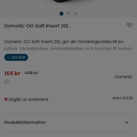
Dometic GO Soft Insert 20L
Dometic GO Soft Insert 20L gör din förvaringsväska till en
kylbox. Läckagesäker, livsmedelssäker och rymmer 18 burkar
med is. 215x350x242 mm
449
kr
169
kr
Dometic
Artnr:
81928
Utgått ur sortiment
Produktinformation