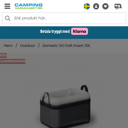
Hem
Outdoor
Dometic GO Soft Insert 20L
62
LAGERRENSNING