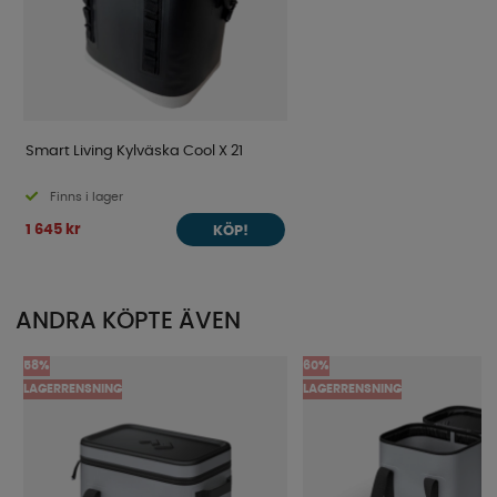
Smart Living Kylväska Cool X 21
Finns i lager
1 645 kr
KÖP!
ANDRA KÖPTE ÄVEN
58%
60%
LAGERRENSNING
LAGERRENSNING