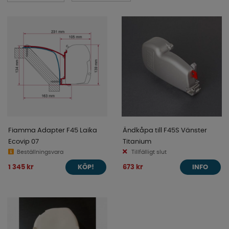
Fiamma Adapter F45 Laika
Ändkåpa till F45S Vänster
Ecovip 07
Titanium
Beställningsvara
Tillfälligt slut
1 345 kr
673 kr
KÖP!
INFO