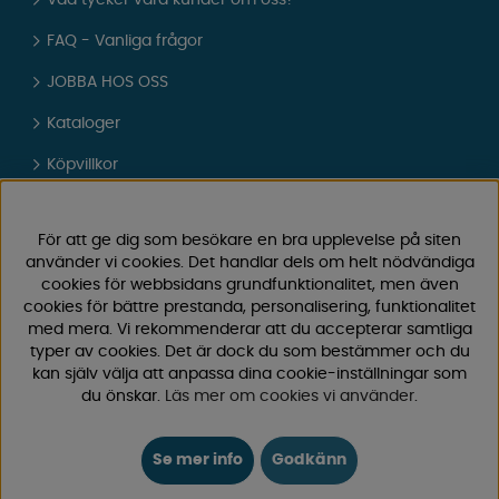
Vad tycker våra kunder om oss?
FAQ - Vanliga frågor
JOBBA HOS OSS
Kataloger
Köpvillkor
Logga in
För att ge dig som besökare en bra upplevelse på siten
KUNDTJÄNST
använder vi cookies. Det handlar dels om helt nödvändiga
cookies för webbsidans grundfunktionalitet, men även
0171-105570
cookies för bättre prestanda, personalisering, funktionalitet
Telefontid vardagar 10:30-15:00
med mera. Vi rekommenderar att du accepterar samtliga
typer av cookies. Det är dock du som bestämmer och du
Telefon stängd mellan 12:00-13:00
kan själv välja att anpassa dina cookie-inställningar som
Skicka e-post
du önskar.
Läs mer om cookies vi använder
.
Vi svarar alltid inom 24 h på vardagar.
Se mer info
Godkänn
Registrera din retur
Gäller ångrat köp & felbeställning.