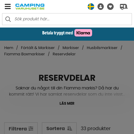
Hem
Förtält & Markiser
Markiser
Husbilsmarkiser
Fiamma Boxmarkiser
Reservdelar
RESERVDELAR
Saknar du något till din Fiamma markis? Då har du
kommit rätt! Vi har samlat reservdelar som du inte visste
att du behövde, tills du faktiskt behöver dem. Du
LÄS MER
kanske inser att du måste komplettera med en adapter,
eller så har något fäste eller en del till ett beslag sprungit
bort. Oroa dig inte, då finns vi här för dig.
Sortera
33 produkter
Filtrera