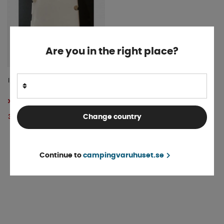
Are you in the right place?
Innerkåpa F45+ vänster
Tillfälligt slut
Change country
371 kr
INFO
Continue to
campingvaruhuset.se
«
Föregående
1
2