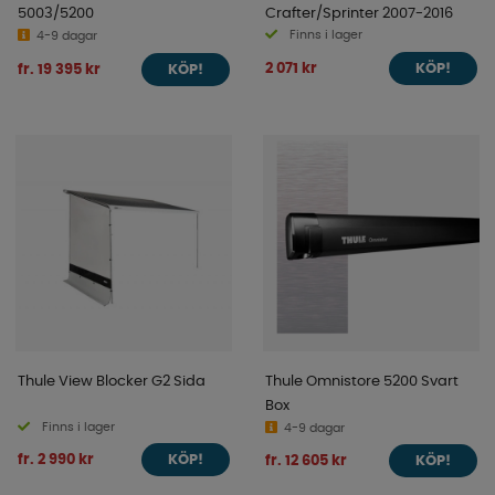
5003/5200
Crafter/Sprinter 2007-2016
Finns i lager
4-9 dagar
2 071 kr
fr. 19 395 kr
KÖP!
KÖP!
Thule View Blocker G2 Sida
Thule Omnistore 5200 Svart
Box
Finns i lager
4-9 dagar
fr. 2 990 kr
fr. 12 605 kr
KÖP!
KÖP!