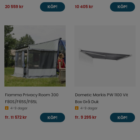
20 559 kr
10 405 kr
KÖP!
KÖP!
Fiamma Privacy Room 300
Dometic Markis PW 1100 Vit
F80S/F65S/F65L
Box Grå Duk
4-9 dagar
4-9 dagar
fr. 11 572 kr
fr. 9 295 kr
KÖP!
KÖP!