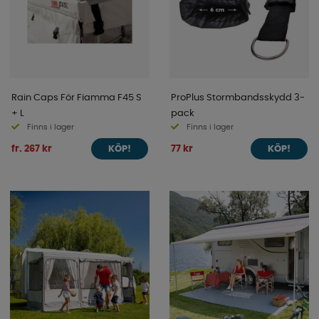
Rain Caps För Fiamma F45 S
ProPlus Stormbandsskydd 3-
+ L
pack
Finns i lager
Finns i lager
fr. 267 kr
77 kr
KÖP!
KÖP!