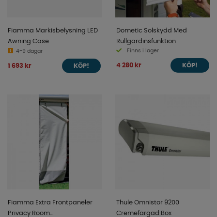
Fiamma Markisbelysning LED
Dometic Solskydd Med
Awning Case
Rullgardinsfunktion
Finns i lager
4-9 dagar
4 280 kr
1 693 kr
KÖP!
KÖP!
Fiamma Extra Frontpaneler
Thule Omnistor 9200
Privacy Room
Cremefärgad Box