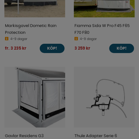
Markisgavel Dometic Rain
Fiamma Sida W Pro F45 F65
Protection
F70 F80
4-9 dagar
4-9 dagar
fr. 3 235 kr
3 259 kr
KÖP!
KÖP!
Gavlar Residens G3
Thule Adapter Serie 6