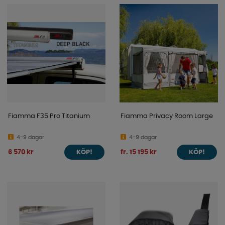
Fiamma F35 Pro Titanium
Fiamma Privacy Room Large
4-9 dagar
4-9 dagar
6 570 kr
fr. 15 195 kr
KÖP!
KÖP!