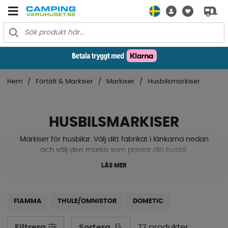
Hem
Förtält & Markiser
Markiser
Husbilsmarkiser
HUSBILSMARKISER
Markiser för husbilar. Välj ditt fabrikat i länkarna nedan
och välj den markis som passar din husbil.
LÄS MER
FIAMMA
THULE/OMNISTOR
DOMETIC
Sortera
77 produkter
Filtrera