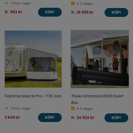
Finns i lager
F80S/F65S/F65L
4-9 dagar
fr. 503 kr
fr. 18 995 kr
KÖP!
KÖP!
Fiamma Sida W Pro - F35 Van
Thule Omnistore 8000 Svart
Box
Finns i lager
4-9 dagar
2 649 kr
fr. 24 924 kr
KÖP!
KÖP!