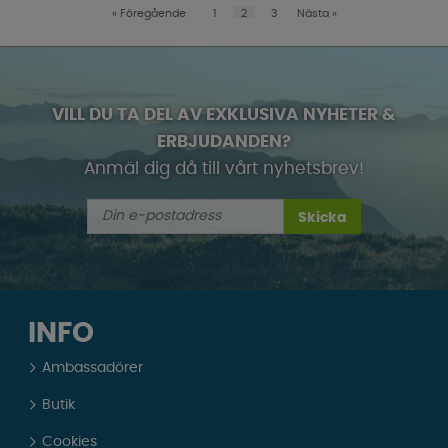
«
Föregående
1
2
3
Nästa
»
VILL DU TA DEL AV EXKLUSIVA NYHETER &
ERBJUDANDEN?
Anmäl dig då till vårt nyhetsbrev!
Skicka
INFO
Ambassadörer
Butik
Cookies