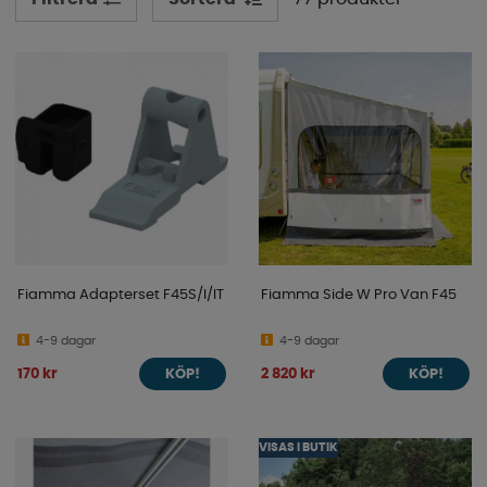
Fiamma Adapterset F45S/I/IT
Fiamma Side W Pro Van F45
4-9 dagar
4-9 dagar
170 kr
2 820 kr
KÖP!
KÖP!
VISAS I BUTIK