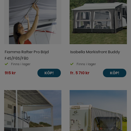
Fiamma Rafter Pro Böjd
Isabella Markisfront Buddy
F45/F65/F80
Finns i lager
Finns i lager
915 kr
fr. 5 710 kr
KÖP!
KÖP!