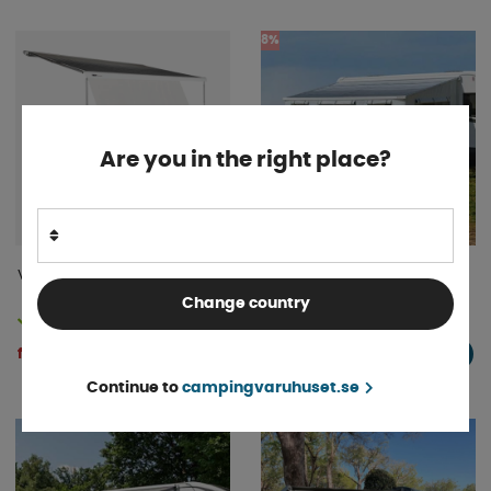
8%
Are you in the right place?
View Blocker Front
Dometic CampRoom
Sidopanel
Change country
Finns i lager
Finns i lager
fr. 11 372 kr
fr. 1 735 kr
KÖP!
KÖP!
fr. 12 370 kr
Continue to
campingvaruhuset.se