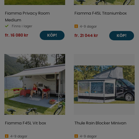
Fiamma Privacy Room
Fiamma F45L Titaniumbox
Medium
Finns i lager
4-9 dagar
fr. 16 080 kr
fr. 21 044 kr
KÖP!
KÖP!
Fiamma F45L Vit box
Thule Rain Blocker Minivan
4-9 dagar
4-9 dagar