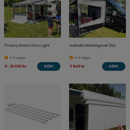
Privacy Room Ultra Light
Isabella Markisgavel 250
4-9 dagar
4-9 dagar
fr. 15 030 kr
3 849 kr
KÖP!
KÖP!