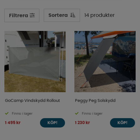
ner, och montera upp, så du
snabbt och smidigt kan välja hur mycket öppen yta du
Sortera
14 produkter
Filtrera
vill ha!
GoCamp Vindskydd Rollout
Peggy Peg Solskydd
Finns i lager
Finns i lager
1 495 kr
1 230 kr
KÖP!
KÖP!