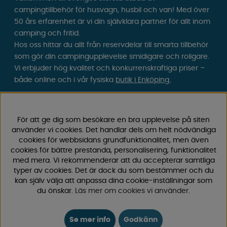
campingtillbehör för husvagn, husbil och van! Med över
50 års erfarenhet är vi din självklara partner för allt inom
camping och fritid.
Hos oss hittar du allt från reservdelar till smarta tillbehör
som gör din campingupplevelse smidigare och roligare.
Vi erbjuder hög kvalitet och konkurrenskraftiga priser –
både online och i vår fysiska
butik i Enköping.
Följ oss på Facebook och Instagram för inspiration,
nyheter och exklusiva erbjudanden. Campinglivet börjar
För att ge dig som besökare en bra upplevelse på siten
hos oss!
använder vi cookies. Det handlar dels om helt nödvändiga
cookies för webbsidans grundfunktionalitet, men även
cookies för bättre prestanda, personalisering, funktionalitet
med mera. Vi rekommenderar att du accepterar samtliga
typer av cookies. Det är dock du som bestämmer och du
kan själv välja att anpassa dina cookie-inställningar som
du önskar.
Läs mer om cookies vi använder
.
Se mer info
Godkänn