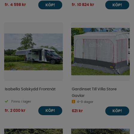
fr. 4 598 kr
fr. 10 824 kr
KÖP!
KÖP!
Isabella Solskydd Frontnät
Gardinset Till Villa Store
Gavlar
Finns i lager
4-9 dagar
fr. 2 030 kr
621 kr
KÖP!
KÖP!