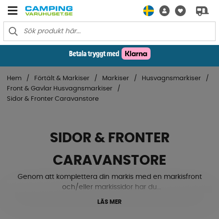
Hem
Förtält & Markiser
Markiser
Husvagnsmarkiser
Front & Gavlar Husvagnsmarkiser
Sidor & Fronter Caravanstore
SIDOR & FRONTER
CARAVANSTORE
Genom att komplettera din markis med en markisfront
och/eller markissidor har du
det perfekta extra utrymmet till din husvagn. Det
LÄS MER
skyddar både mot solens strålar,
vind och regn och rusk. Det är även enkelt att montera