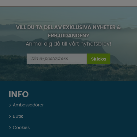
VILL DU TA DEL AV EXKLUSIVA NYHETER &
ERBJUDANDEN?
Anmäl dig då till vårt nyhetsbrev!
Skicka
INFO
Ambassadörer
Butik
Cookies