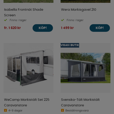
Isabella Frontnät Shade
Wera Markisgavel 210
Screen
Finns i lager
Finns i lager
fr. 1 620 kr
1 499 kr
KÖP!
KÖP!
VISAS I BUTIK
WeCamp Markistält Set 225
Svenska-Tält Markistält
Caravanstore
Caravanstore
4-9 dagar
Beställningsvara