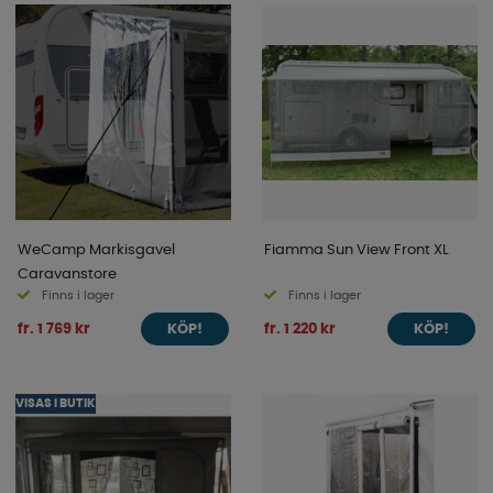
WeCamp Markisgavel
Fiamma Sun View Front XL
Caravanstore
Finns i lager
Finns i lager
fr. 1 769 kr
fr. 1 220 kr
KÖP!
KÖP!
VISAS I BUTIK