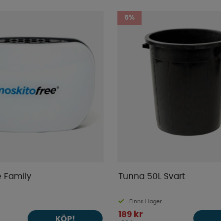
5%
e Family
Tunna 50L Svart
Finns i lager
189 kr
KÖP!