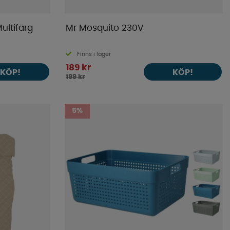
ultifärg
Mr Mosquito 230V
Finns i lager
189 kr
KÖP!
KÖP!
199 kr
5%