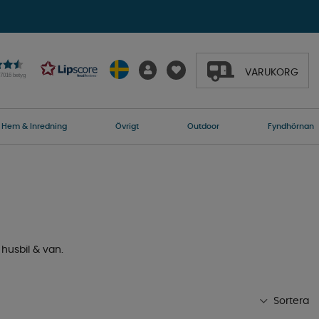
VARUKORG
27016 betyg
Hem & Inredning
Övrigt
Outdoor
Fyndhörnan
husbil & van.
Sortera