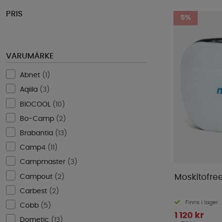
PRIS
5%
VARUMÄRKE
Abnet
(
1
)
Aqiila
(
3
)
BIOCOOL
(
10
)
Bo-Camp
(
2
)
Brabantia
(
13
)
Camp4
(
11
)
Campmaster
(
3
)
Campout
(
2
)
Moskitofre
Carbest
(
2
)
Finns i lager
Cobb
(
5
)
1 120 kr
Dometic
(
13
)