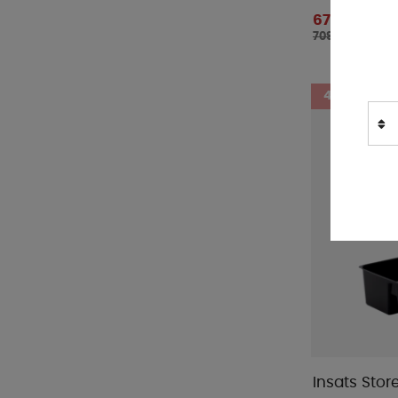
Manta
(
1
)
674 kr
709 kr
Maus
(
1
)
MaxxAir
(
1
)
Mellow Design
(
3
)
4%
Nordiska Plast
(
43
)
Outwell
(
3
)
ProPlus
(
6
)
Reich
(
2
)
Royal Camping
(
41
)
Rättstart AB
(
1
)
Semona
(
1
)
Smart Living
(
3
)
Smidge
(
1
)
SunnCamp
(
3
)
Sunwind
(
3
)
Insats Store