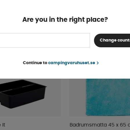
284 kr
KÖP!
299 kr
Are you in the right place?
5%
Change count
Continue to
campingvaruhuset.se
 It
Badrumsmatta 45 x 65