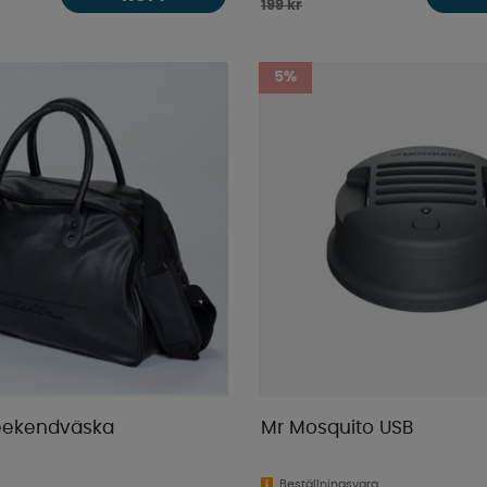
199 kr
5%
eekendväska
Mr Mosquito USB
Beställningsvara