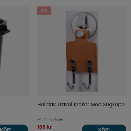
Mest populära
5%
Butikens favoriter
Namn A-Ö
Namn Ö-A
Lägsta pris
Högsta pris
Varumärke
Publiceringsdatum
Holiday Travel Krokar Med Sugkopp
Finns i lager
188 kr
KÖP!
KÖP!