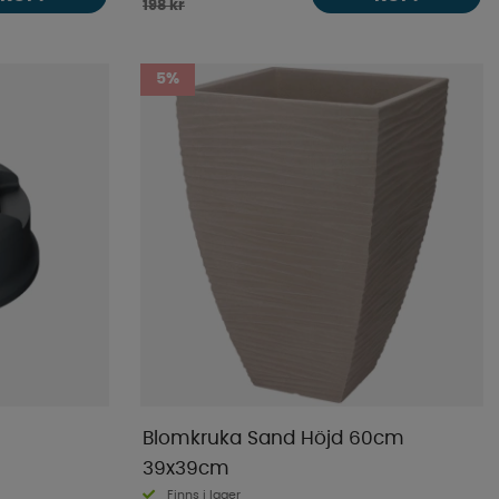
198 kr
5%
Blomkruka Sand Höjd 60cm
39x39cm
Finns i lager