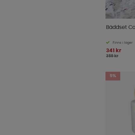
Bäddset Ca
Finns i lager
341 kr
359 kr
5%