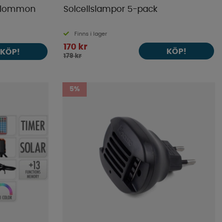
 Plommon
Solcellslampor 5-pack
Finns i lager
170 kr
KÖP!
KÖP!
179 kr
5%