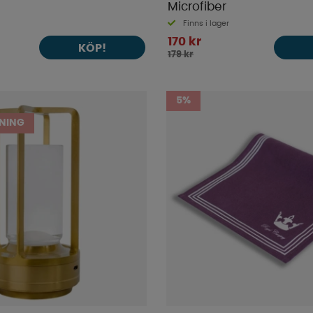
Microfiber
Finns i lager
170 kr
KÖP!
179 kr
5%
NING