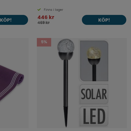
Finns i lager
446 kr
KÖP!
KÖP!
469 kr
5%