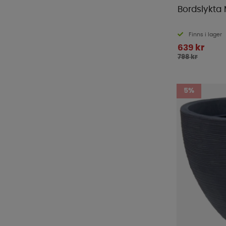
Bordslykta
Finns i lager
639 kr
798 kr
5%