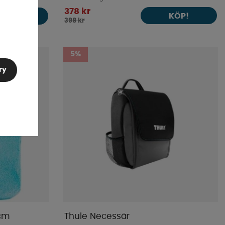
378 kr
KÖP!
KÖP!
398 kr
5%
ry
 cm
Thule Necessär