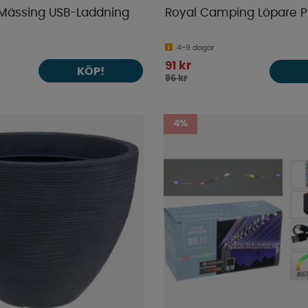
 Mässing USB-Laddning
Royal Camping Löpare
4-9 dagar
91 kr
KÖP!
96 kr
4%