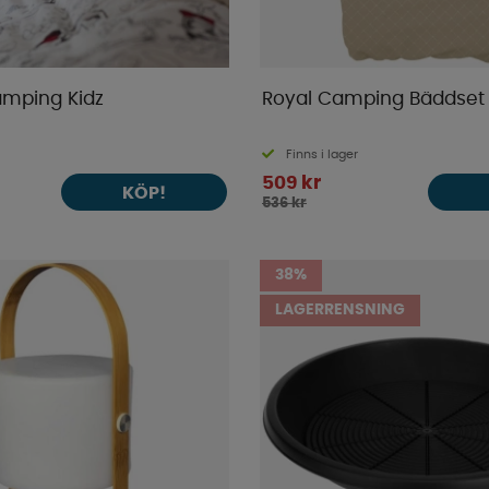
mping Kidz
Royal Camping Bäddset 
Finns i lager
509 kr
KÖP!
536 kr
38%
LAGERRENSNING