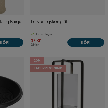
King Beige
Förvaringskorg 10L
Finns i lager
37 kr
KÖP!
KÖP!
39 kr
20%
LAGERRENSNING