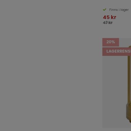
Texelent
(
5
)
Thermacell
(
9
)
Finns i lager
45 kr
Thetford
(
19
)
47 kr
Thule
(
5
)
Trobolo
(
1
)
20%
Ullbädden
(
1
)
LAGERRENS
Walra
(
8
)
WeCamp
(
3
)
Westfield
(
1
)
Yachticon
(
1
)