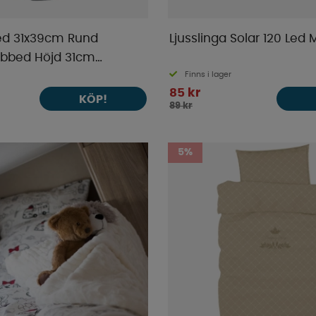
ed 31x39cm Rund
Ljusslinga Solar 120 Led M
ibbed Höjd 31cm
Finns i lager
9cm Rund Grå
85 kr
KÖP!
89 kr
5%