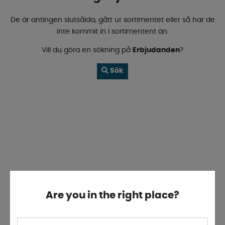
De är antingen slutsålda, gått ur sortimentet eller så har de
inte kommit in i sortimentent än.
Vill du göra en sökning på
Erbjudanden
?
Sök
Are you in the right place?