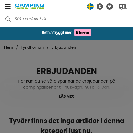
Hem
Fyndhörnan
Erbjudanden
ERBJUDANDEN
Här kan du se våra spännande erbjudanden på
campingtillbehör till husvagn, husbil & van.
LÄS MER
Tyvärr finns det inga artiklar i denna
kategori just nu.