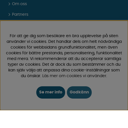
Om oss
Partners
Presentkort
Vad tycker våra kunder om oss?
För att ge dig som besökare en bra upplevelse på siten
använder vi cookies. Det handlar dels om helt nödvändiga
FAQ - Vanliga frågor
cookies för webbsidans grundfunktionalitet, men även
cookies för bättre prestanda, personalisering, funktionalitet
JOBBA HOS OSS
med mera. Vi rekommenderar att du accepterar samtliga
typer av cookies. Det är dock du som bestämmer och du
Kataloger
kan själv välja att anpassa dina cookie-inställningar som
du önskar.
Läs mer om cookies vi använder
.
Köpvillkor
Logga in
Se mer info
Godkänn
KUNDTJÄNST
0171-105570
Telefontid vardagar 10:30-15:00
Telefon stängd mellan 12:00-13:00