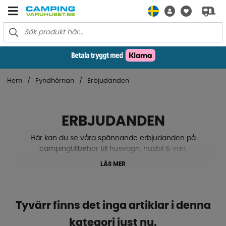
Hem
Fyndhörnan
Erbjudanden
ERBJUDANDEN
Här kan du se våra spännande erbjudanden på
campingtillbehör till husvagn, husbil & van.
LÄS MER
Tyvärr finns det inga artiklar i denna
kategori just nu.