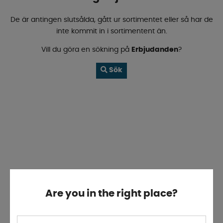
De är antingen slutsålda, gått ur sortimentet eller så har de
inte kommit in i sortimentent än.
Vill du göra en sökning på
Erbjudanden
?
Sök
Are you in the right place?