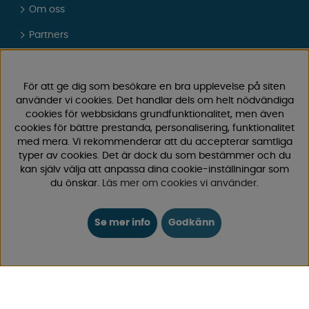
Om oss
Partners
Presentkort
Vad tycker våra kunder om oss?
För att ge dig som besökare en bra upplevelse på siten
använder vi cookies. Det handlar dels om helt nödvändiga
FAQ - Vanliga frågor
cookies för webbsidans grundfunktionalitet, men även
cookies för bättre prestanda, personalisering, funktionalitet
JOBBA HOS OSS
med mera. Vi rekommenderar att du accepterar samtliga
typer av cookies. Det är dock du som bestämmer och du
Kataloger
kan själv välja att anpassa dina cookie-inställningar som
du önskar.
Läs mer om cookies vi använder
.
Köpvillkor
Logga in
Se mer info
Godkänn
KUNDTJÄNST
0171-105570
Telefontid vardagar 10:30-15:00
Telefon stängd mellan 12:00-13:00