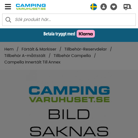
Hem
Förtält & Markiser
Tillbehör-Reservdelar
Tillbehör A-måttstält
Tillbehör Campella
Campella Innertält Till Annex