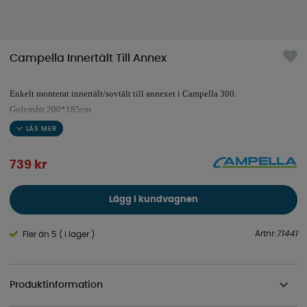
Campella Innertält Till Annex
Enkelt monterat innertält/sovtält till annexet i Campella 300.
Golvmått 200*185cm
Färg: Ljusgrå
Färg botten: Svart
739
kr
Lägg i kundvagnen
Artnr:
71441
Fler än 5 ( i lager )
Produktinformation