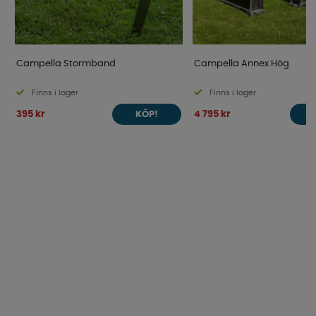
Campella Stormband
Campella Annex Hög
Finns i lager
Finns i lager
395 kr
4 795 kr
KÖP!