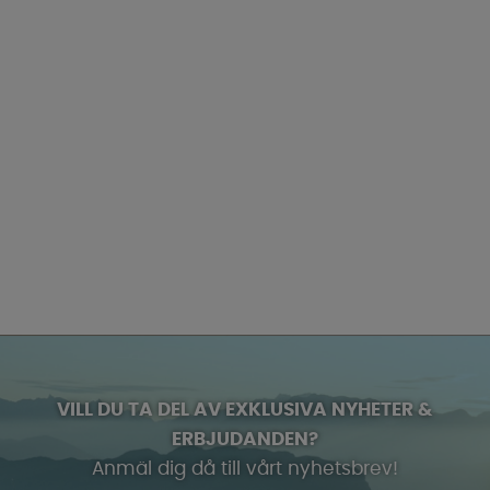
VILL DU TA DEL AV EXKLUSIVA NYHETER &
ERBJUDANDEN?
Anmäl dig då till vårt nyhetsbrev!