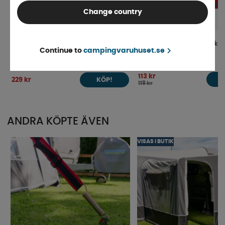
Change country
Camp4 Stativväska Svart
Klädhängare med 8 krokar
Continue to
campingvaruhuset.se
Finns i lager
4-9 dagar
113 kr
229 kr
KÖP!
119 kr
ANDRA KÖPTE ÄVEN
VISAS I BUTIK