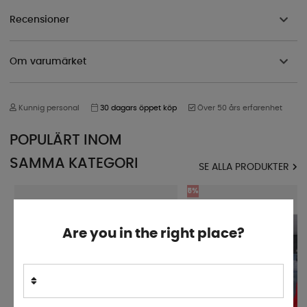
Recensioner
Om varumärket
Kunnig personal
30 dagars öppet köp
Över 50 års erfarenhet
POPULÄRT INOM
SAMMA KATEGORI
SE ALLA PRODUKTER
5%
Are you in the right place?