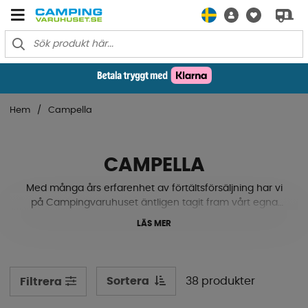
Hem
Campella
CAMPELLA
Med många års erfarenhet av förtältsförsäljning har vi
på Campingvaruhuset äntligen tagit fram vårt egna
varumärke. Här har vi haft möjligheten att få med allt
LÄS MER
som vi tycker är viktigt i ett förtält och dess tillbehör och
samtidigt kapat prishöjande mellanhänder.
I Campellas sortiment hittar du klassiska stativtält för
husvagnen i djupen 300 cm och 250 cm, lufttält både
Sortera
38 produkter
Filtrera
för husvagnar och husbilar i flera olika bredder och
höjdanpassningar, markistält för de populäraste