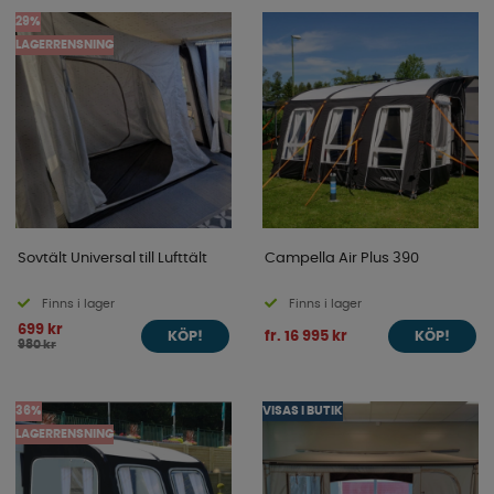
påsmarkiserna samt tillbehör.
29%
LAGERRENSNING
Sovtält Universal till Lufttält
Campella Air Plus 390
Finns i lager
Finns i lager
699 kr
fr. 16 995 kr
KÖP!
KÖP!
980 kr
36%
VISAS I BUTIK
LAGERRENSNING