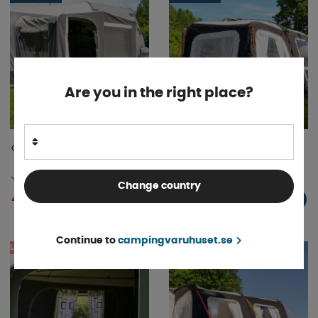
Are you in the right place?
Campella Annex Hög
Campella Extension Air Plus
Finns i lager
Finns i lager
Change country
4 795 kr
6 995 kr
KÖP!
KÖP!
Continue to
campingvaruhuset.se
LAGERRENSNING
VISAS I BUTIK