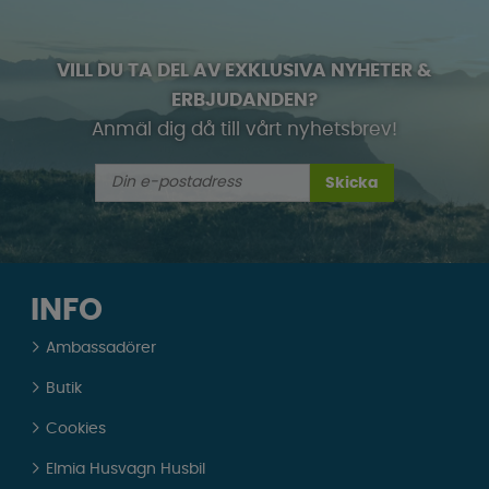
VILL DU TA DEL AV EXKLUSIVA NYHETER &
ERBJUDANDEN?
Anmäl dig då till vårt nyhetsbrev!
Skicka
INFO
Ambassadörer
Butik
Cookies
Elmia Husvagn Husbil