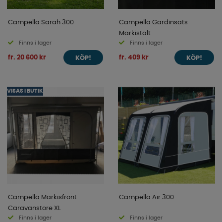
Campella Sarah 300
Campella Gardinsats
Markistält
Finns i lager
Finns i lager
fr. 20 600 kr
fr. 409 kr
KÖP!
KÖP!
VISAS I BUTIK
Campella Markisfront
Campella Air 300
Caravanstore XL
Finns i lager
Finns i lager