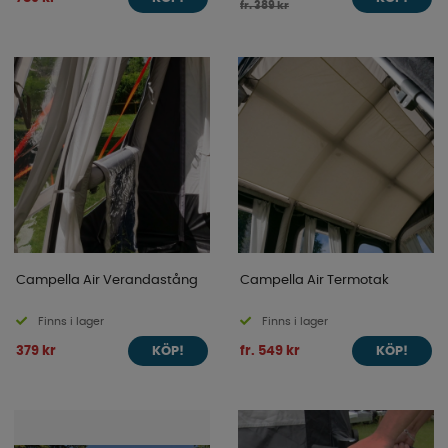
fr. 389 kr
Campella Air Verandastång
Campella Air Termotak
Finns i lager
Finns i lager
379 kr
fr. 549 kr
KÖP!
KÖP!