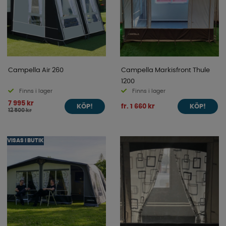
Campella Air 260
Campella Markisfront Thule
1200
Finns i lager
Finns i lager
7 995 kr
fr. 1 660 kr
KÖP!
KÖP!
12 500 kr
VISAS I BUTIK