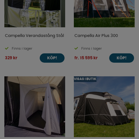
Campella Verandastång Stål
Campella Air Plus 300
Finns i lager
Finns i lager
329 kr
fr. 15 595 kr
KÖP!
KÖP!
VISAS I BUTIK