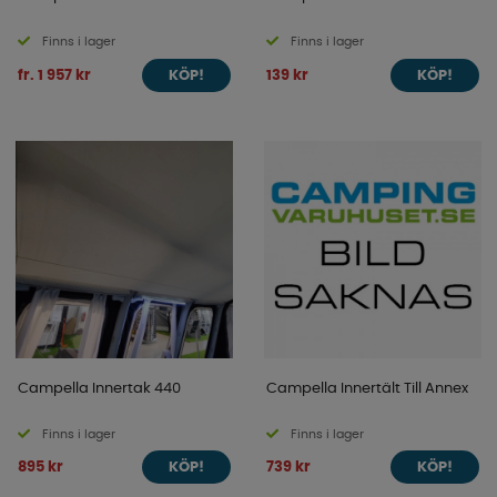
Finns i lager
Finns i lager
fr. 1 957 kr
139 kr
KÖP!
KÖP!
Campella Innertak 440
Campella Innertält Till Annex
Finns i lager
Finns i lager
895 kr
739 kr
KÖP!
KÖP!