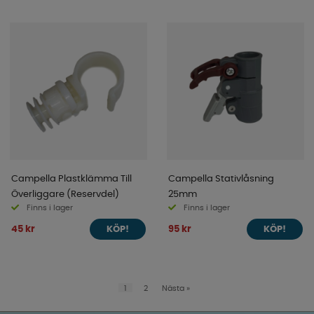
Campella Plastklämma Till
Campella Stativlåsning
Överliggare (Reservdel)
25mm
Finns i lager
Finns i lager
45 kr
95 kr
KÖP!
KÖP!
1
2
Nästa
»