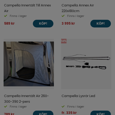
Campella Innertält Till Annex
Campella Annex Air
Air
220x180cm
Finns i lager
Finns i lager
589 kr
3 995 kr
KÖP!
KÖP!
14%
Campella Innertält Air 260-
Campella Lysrör Led
300-390 2-pers
Finns i lager
Finns i lager
fr. 335 kr
789 kr
KÖP!
KÖP!