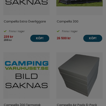
Campella Extra Överliggare
Campella 300
Finns i lager
Finns i lager
239 kr
26 500 kr
KÖP!
KÖP!
298 kr
Campella 300 Termotak
Campella Air Pads 6-Pack