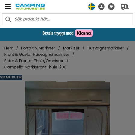
Hem
Förtält & Markiser
Markiser
Husvagnsmarkiser
Front & Gavlar Husvagnsmarkiser
Sidor & Fronter Thule/Omnistor
Campella Markisfront Thule 1200
VISAS I BUTIK