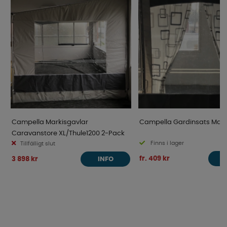
Campella Markisgavlar
Campella Gardinsats Marki
Caravanstore XL/Thule1200 2-Pack
Finns i lager
Tillfälligt slut
fr. 409 kr
3 898 kr
INFO