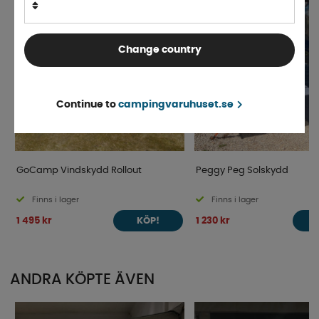
Change country
Continue to
campingvaruhuset.se
GoCamp Vindskydd Rollout
Peggy Peg Solskydd
Finns i lager
Finns i lager
1 495 kr
1 230 kr
KÖP!
ANDRA KÖPTE ÄVEN