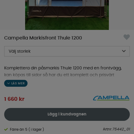
Campella Markisfront Thule 1200
Välj storlek
Komplettera din påsmarkis Thule 1200 med en frontvägg,
kan köpas till sidor så har du ett komplett och prisvärt
markistält.
1 660
kr
Lägg i kundvagnen
Artnr:
75442_01
Färre än 5 ( i lager )