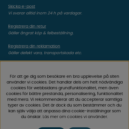
Skicka e-post
Vi svarar alltid inom 24 h på vardagar.
Registrera din retur
Gäller ångrat köp & felbeställning.
Registrera din reklamation
Gäller defekt vara, transportskada etc.
Campingvaruhuset Butik Enköping
Hitta till vår butik & se öppettider
För att ge dig som besökare en bra upplevelse på siten
använder vi cookies. Det handlar dels om helt nödvändiga
cookies för webbsidans grundfunktionalitet, men även
Campingvaruhuset
cookies för bättre prestanda, personalisering, funktionalitet
med mera. Vi rekommenderar att du accepterar samtliga
typer av cookies. Det är dock du som bestämmer och du
Välkommen till Sveriges största utbud av
kan själv välja att anpassa dina cookie-inställningar som
campingtillbehör för husvagn, husbil och van! Med över
du önskar.
Läs mer om cookies vi använder
.
50 års erfarenhet är vi din självklara partner för allt inom
camping och fritid.