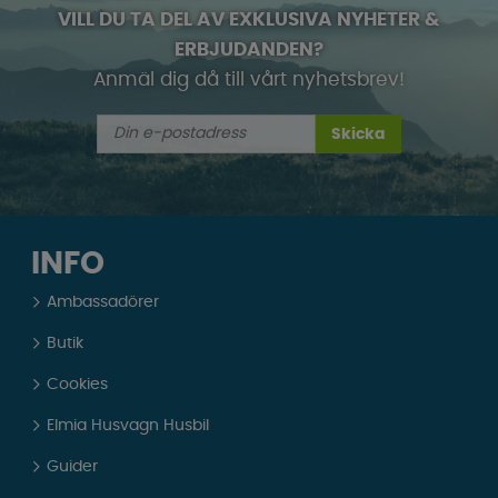
VILL DU TA DEL AV EXKLUSIVA NYHETER &
ERBJUDANDEN?
Anmäl dig då till vårt nyhetsbrev!
Skicka
INFO
Ambassadörer
Butik
Cookies
Elmia Husvagn Husbil
Guider