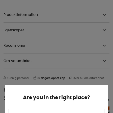
Produktinformation
Egenskaper
Recensioner
Om varumärket
Kunnig personal
30 dagars öppet köp
Över 50 års erfarenhet
POPULÄRT INOM
Are you in the right place?
SAMMA KATEGORI
SE ALLA PRODUKTER