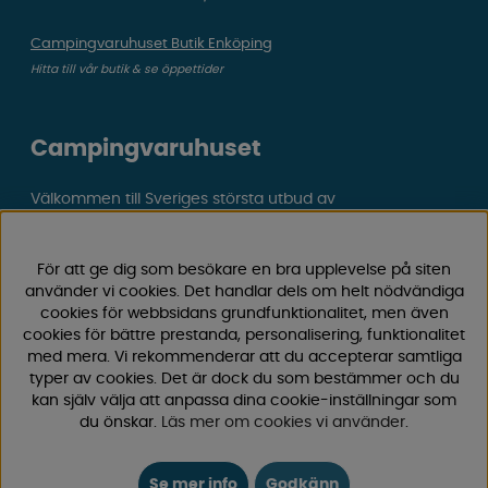
Campingvaruhuset Butik Enköping
Hitta till vår butik & se öppettider
Campingvaruhuset
Välkommen till Sveriges största utbud av
campingtillbehör för husvagn, husbil och van! Med över
50 års erfarenhet är vi din självklara partner för allt inom
För att ge dig som besökare en bra upplevelse på siten
camping och fritid.
använder vi cookies. Det handlar dels om helt nödvändiga
Hos oss hittar du allt från reservdelar till smarta tillbehör
cookies för webbsidans grundfunktionalitet, men även
som gör din campingupplevelse smidigare och roligare.
cookies för bättre prestanda, personalisering, funktionalitet
Vi erbjuder hög kvalitet och konkurrenskraftiga priser –
med mera. Vi rekommenderar att du accepterar samtliga
både online och i vår fysiska
butik i Enköping.
typer av cookies. Det är dock du som bestämmer och du
kan själv välja att anpassa dina cookie-inställningar som
du önskar.
Läs mer om cookies vi använder
.
Följ oss på Facebook och Instagram för inspiration,
nyheter och exklusiva erbjudanden. Campinglivet börjar
hos oss!
Se mer info
Godkänn