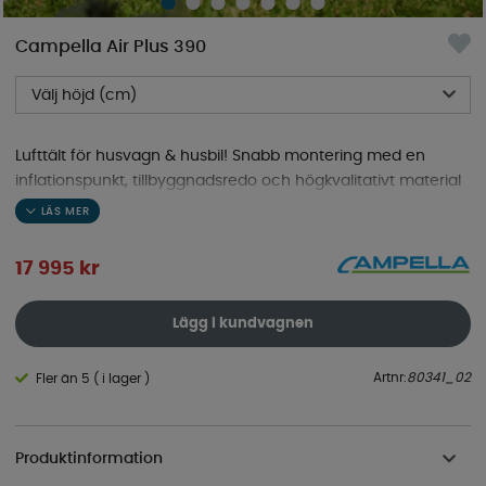
Campella Air Plus 390
Välj höjd (cm)
Lufttält för husvagn & husbil! Snabb montering med en
inflationspunkt, tillbyggnadsredo och högkvalitativt material
till ett konkurrenskraftigt pris.
17 995
kr
Lägg i kundvagnen
Artnr:
80341_02
Fler än 5 ( i lager )
Produktinformation