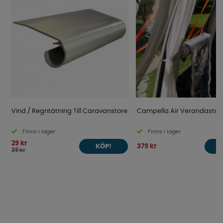
Vind / Regntätning Till Caravanstore
Campella Air Verandastå
Finns i lager
Finns i lager
29 kr
379 kr
KÖP!
39 kr