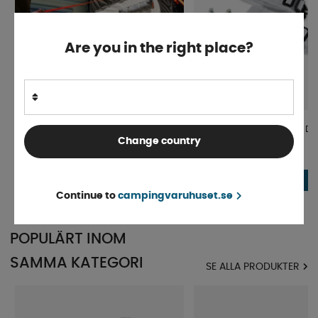
Are you in the right place?
Campella Air Stormband
Dometic Stormband Tie Do
Change country
Tillfälligt slut
Beställningsvara
295 kr
249 kr
INFO
Continue to
campingvaruhuset.se
POPULÄRT INOM
SAMMA KATEGORI
SE ALLA PRODUKTER