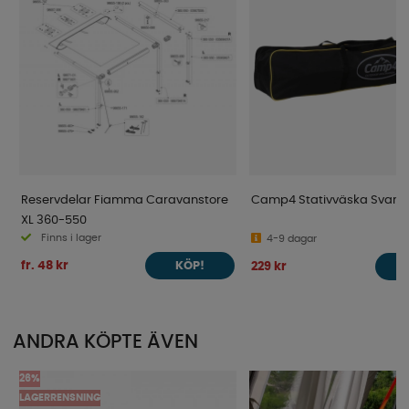
Reservdelar Fiamma Caravanstore
Camp4 Stativväska Svart
XL 360-550
Finns i lager
4-9 dagar
fr. 48 kr
229 kr
KÖP!
ANDRA KÖPTE ÄVEN
26%
LAGERRENSNING