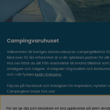
Campingvaruhuset
Välkommen till Sveriges största utbud av campingtillbehör fö
Med över 50 års erfarenhet är vi din självklara partner för all
Hos oss hittar du allt från reservdelar till smarta tillbehör 
smidigare och roligare. Vi erbjuder hög kvalitet och konkurre
och i vår fysiska
butik i Enköping.
Följ oss på Facebook och Instagram för inspiration, nyheter 
Campinglivet börjar hos oss!
För att ge dig som besökare en bra upplevelse på siten anvä