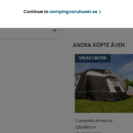
Finns i lager
Continue to
campingvaruhuset.se
KÖP!
79 kr
ANDRA KÖPTE ÄVEN
VISAS I BUTIK
Campella Annex Air
220x180cm