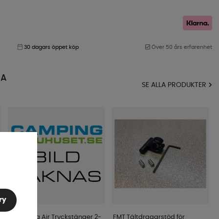
30 dagars öppet köp
Över 50 års erfarenhet
MA
SE ALLA PRODUKTER
ry
Campella Air Tryckstänger 2-
FMT Tältdragarstöd för