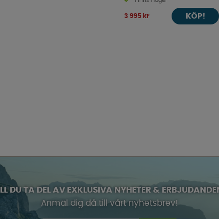
Finns i lager
KÖP!
3 995 kr
ILL DU TA DEL AV EXKLUSIVA NYHETER & ERBJUDANDE
Anmäl dig då till vårt nyhetsbrev!