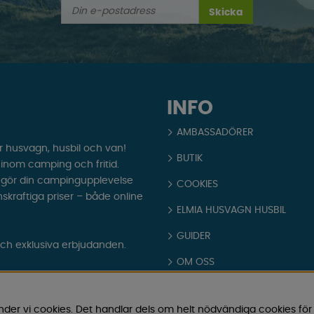
Skicka
INFO
AMBASSADÖRER
r husvagn, husbil och van!
BUTIK
t inom camping och fritid.
som gör din campingupplevelse
COOKIES
nskraftiga priser – både online
ELMIA HUSVAGN HUSBIL
GUIDER
och exklusiva erbjudanden.
OM OSS
PARTNERS
nder vi cookies. Det handlar dels om helt nödvändiga cookies för