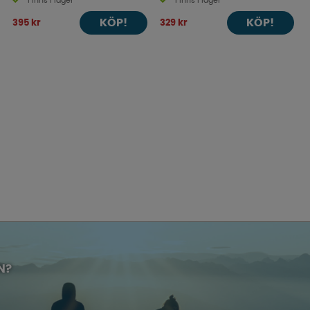
Finns i lager
Finns i lager
KÖP!
KÖP!
395 kr
329 kr
N?