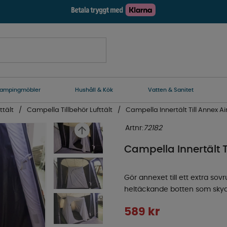
ampingmöbler
Hushåll & Kök
Vatten & Sanitet
ttält
Campella Tillbehör Lufttält
Campella Innertält Till Annex Ai
Artnr:
72182
Campella Innertält Ti
Gör annexet till ett extra so
heltäckande botten som skyd
589
kr