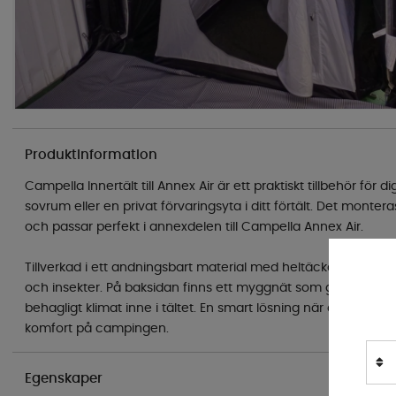
Produktinformation
Campella Innertält till Annex Air är ett praktiskt tillbehör för d
sovrum eller en privat förvaringsyta i ditt förtält. Det monter
och passar perfekt i annexdelen till Campella Annex Air.
Tillverkad i ett andningsbart material med heltäckande bott
och insekter. På baksidan finns ett myggnät som ger god ventil
behagligt klimat inne i tältet. En smart lösning när du vill ha me
komfort på campingen.
Egenskaper