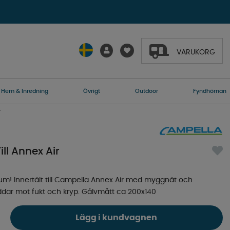
VARUKORG
Hem & Inredning
Övrigt
Outdoor
Fyndhörnan
r
ll Annex Air
vrum! Innertält till Campella Annex Air med myggnät och
dar mot fukt och kryp. Gålvmått ca 200x140
Lägg i kundvagnen