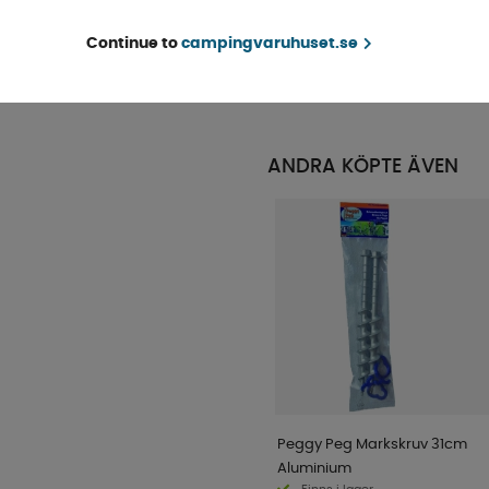
Finns i lager
Continue to
campingvaruhuset.se
KÖP!
79 kr
ANDRA KÖPTE ÄVEN
Peggy Peg Markskruv 31cm
Aluminium