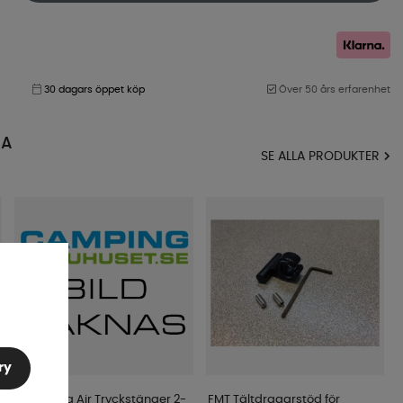
30 dagars öppet köp
Över 50 års erfarenhet
MA
SE ALLA PRODUKTER
ry
Campella Air Tryckstänger 2-
FMT Tältdragarstöd för