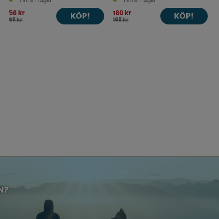
Finns i lager
Finns i lager
56 kr
160 kr
KÖP!
KÖP!
59 kr
168 kr
N?