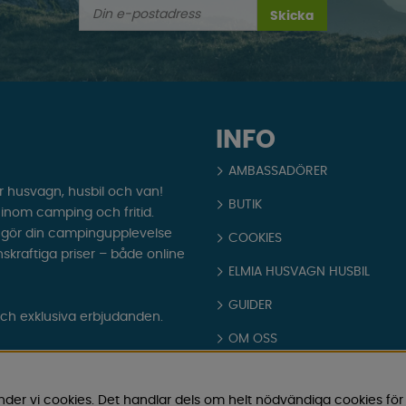
Skicka
INFO
AMBASSADÖRER
r husvagn, husbil och van!
BUTIK
t inom camping och fritid.
som gör din campingupplevelse
COOKIES
nskraftiga priser – både online
ELMIA HUSVAGN HUSBIL
GUIDER
och exklusiva erbjudanden.
OM OSS
PARTNERS
nder vi cookies. Det handlar dels om helt nödvändiga cookies för