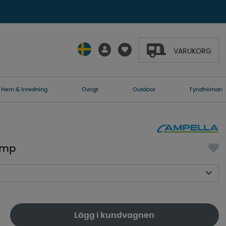
VARUKORG
Hem & Inredning
Övrigt
Outdoor
Fyndhörnan
ump
Lägg i kundvagnen