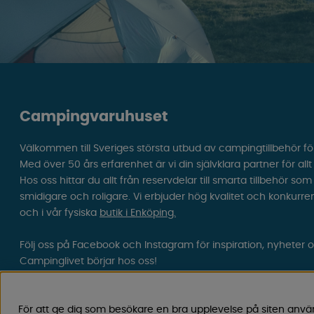
Campingvaruhuset
Välkommen till Sveriges största utbud av campingtillbehör fö
Med över 50 års erfarenhet är vi din självklara partner för all
Hos oss hittar du allt från reservdelar till smarta tillbehör 
smidigare och roligare. Vi erbjuder hög kvalitet och konkurre
och i vår fysiska
butik i Enköping.
Följ oss på Facebook och Instagram för inspiration, nyheter 
Campinglivet börjar hos oss!
För att ge dig som besökare en bra upplevelse på siten anvä