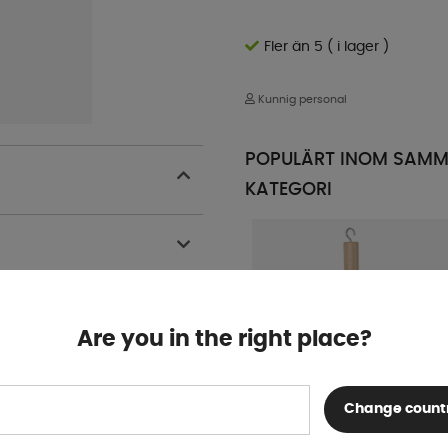
Fler än 5 ( i lager )
Kunnig personal
POPULÄRT INOM SAM
KATEGORI
Are you in the right place?
Change count
Gummiklubba med krok