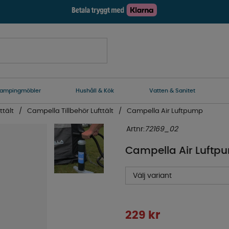
ampingmöbler
Hushåll & Kök
Vatten & Sanitet
ttält
Campella Tillbehör Lufttält
Campella Air Luftpump
Artnr:
72169_02
Campella Air Luftp
Välj variant
229
kr