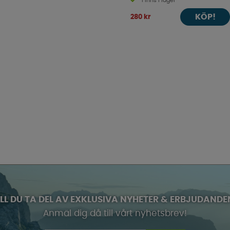
Finns i lager
KÖP!
280 kr
ILL DU TA DEL AV EXKLUSIVA NYHETER & ERBJUDANDE
Anmäl dig då till vårt nyhetsbrev!