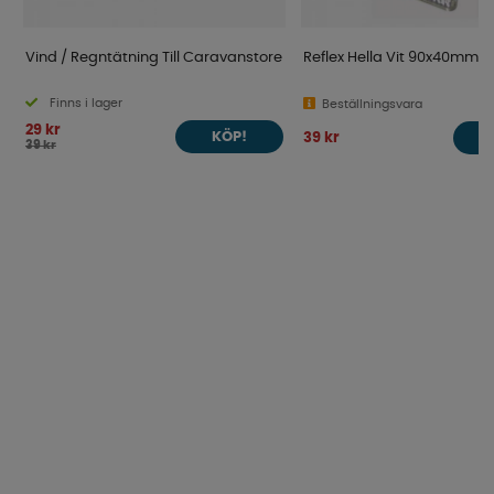
Vind / Regntätning Till Caravanstore
Reflex Hella Vit 90x40mm
Finns i lager
Beställningsvara
29 kr
39 kr
KÖP!
39 kr