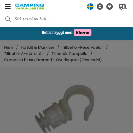
Hem
Förtält & Markiser
Tillbehör-Reservdelar
Tillbehör A-måttstält
Tillbehör Campella
Campella Plastklämma Till Överliggare (Reservdel)