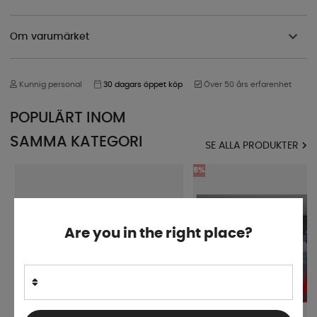
Om varumärket
Kunnig personal
30 dagars öppet köp
Över 50 års erfarenhet
POPULÄRT INOM
SAMMA KATEGORI
SE ALLA PRODUKTER
5%
Are you in the right place?