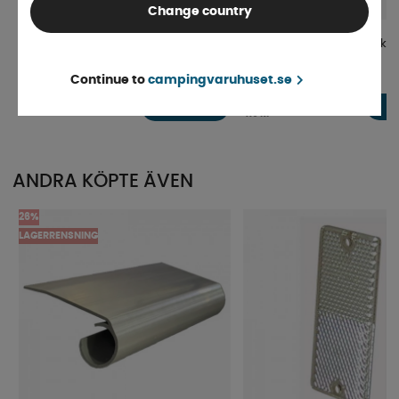
Change country
Camp4 Stativväska Svart
Klädhängare med 8 krokar
Continue to
campingvaruhuset.se
Finns i lager
4-9 dagar
113 kr
229 kr
KÖP!
119 kr
ANDRA KÖPTE ÄVEN
26%
LAGERRENSNING