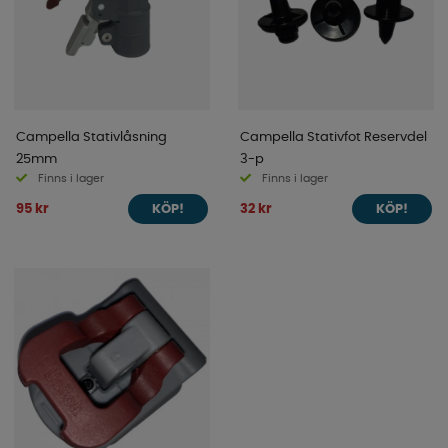
Campella Stativlåsning
Campella Stativfot Reservdel
25mm
3-p
Finns i lager
Finns i lager
95 kr
32 kr
KÖP!
KÖP!