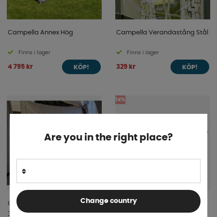
Campella Annex Hög
Campella Verandastång Stål
Finns i lager
Finns i lager
4 795 kr
329 kr
KÖP!
KÖP!
14%
Are you in the right place?
Change country
Campella Innertält Air 260-
Campella Lysrör Led
300-390 2-pers