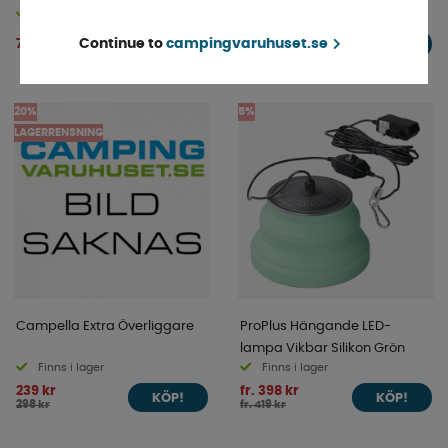
Finns i lager
Finns i lager
fr. 335 kr
789 kr
Continue to
campingvaruhuset.se
KÖP!
KÖP!
fr. 389 kr
20%
5%
LAGERRENSNING
Campella Extra Överliggare
ProPlus Hängande LED-
lampa Vikbar Silikon Grön
Finns i lager
Finns i lager
239 kr
fr. 398 kr
KÖP!
KÖP!
298 kr
fr. 419 kr