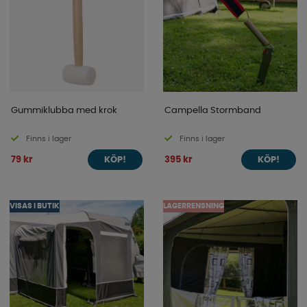
Gummiklubba med krok
Campella Stormband
Finns i lager
Finns i lager
79 kr
395 kr
KÖP!
KÖP!
VISAS I BUTIK
LAGERRENSNING