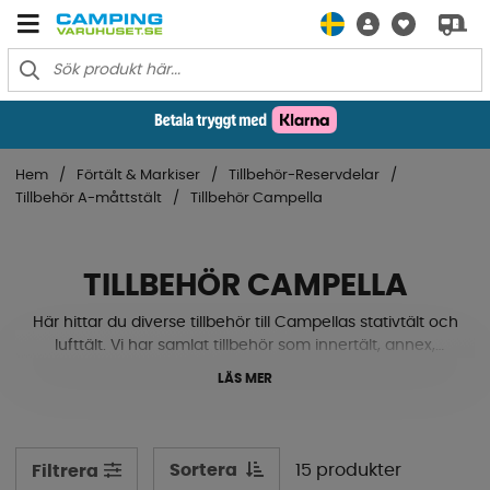
Hem
Förtält & Markiser
Tillbehör-Reservdelar
Tillbehör A-måttstält
Tillbehör Campella
TILLBEHÖR CAMPELLA
Här hittar du diverse tillbehör till Campellas stativtält och
lufttält. Vi har samlat tillbehör som innertält, annex,
stormband, extra överliggare och mycket mer. Med
LÄS MER
dessa tillbehör kan du utöka din campingupplevelse för
antingen mer utrymme eller känna känslan av att allt du
monterat står stabilt och säkert utan att vara orolig. Se
tillbehören & reservdelarna här nedanför.
Sortera
15 produkter
Filtrera