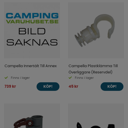
Campella Innertält Till Annex
Campella Plastklämma Till
Överliggare (Reservdel)
Finns i lager
Finns i lager
739 kr
45 kr
KÖP!
KÖP!