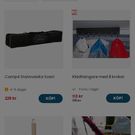
5%
Camp4 Stativväska Svart
Klädhängare med 8 krokar
Finns i lager
4-9 dagar
113 kr
229 kr
KÖP!
KÖP!
119 kr