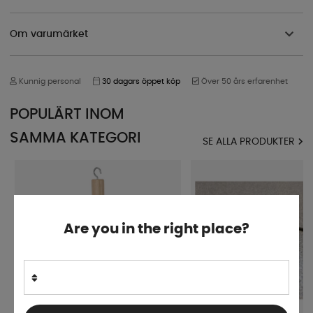
Om varumärket
Kunnig personal
30 dagars öppet köp
Över 50 års erfarenhet
POPULÄRT INOM
SAMMA KATEGORI
SE ALLA PRODUKTER
Are you in the right place?