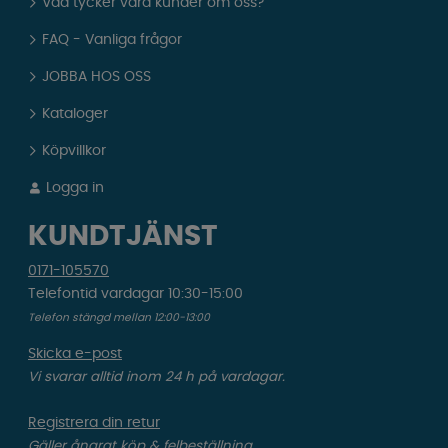
Vad tycker våra kunder om oss?
FAQ - Vanliga frågor
JOBBA HOS OSS
Kataloger
Köpvillkor
Logga in
KUNDTJÄNST
0171-105570
Telefontid vardagar 10:30-15:00
Telefon stängd mellan 12:00-13:00
Skicka e-post
Vi svarar alltid inom 24 h på vardagar.
Registrera din retur
Gäller ångrat köp & felbeställning.