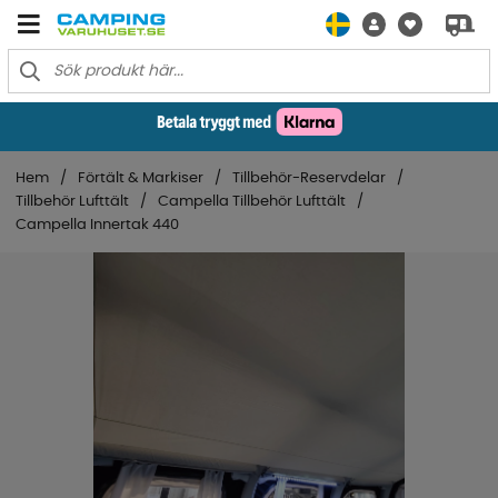
Hem
Förtält & Markiser
Tillbehör-Reservdelar
Tillbehör Lufttält
Campella Tillbehör Lufttält
Campella Innertak 440