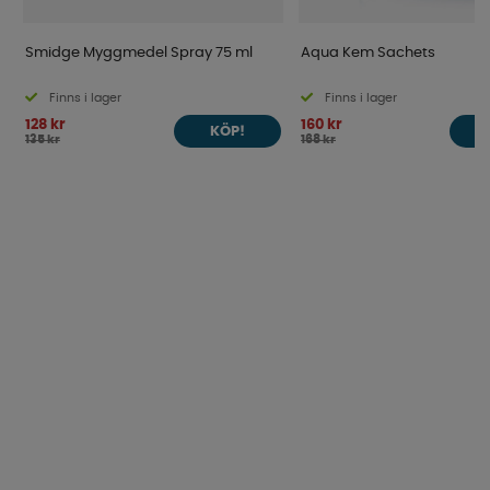
Smidge Myggmedel Spray 75 ml
Aqua Kem Sachets
Finns i lager
Finns i lager
128 kr
160 kr
KÖP!
135 kr
168 kr