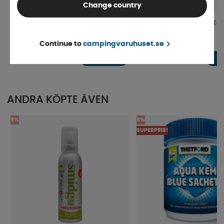
Change country
Gummiklubba med krok
FMT Tältdragarstöd för Ked
Continue to
campingvaruhuset.se
Finns i lager
Finns i lager
79 kr
98 kr
KÖP!
ANDRA KÖPTE ÄVEN
5%
5%
SUPERPRIS!