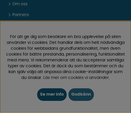
Om oss
Partners
Presentkort
Vad tycker våra kunder om oss?
För att ge dig som besökare en bra upplevelse på siten
använder vi cookies. Det handlar dels om helt nödvändiga
FAQ - Vanliga frågor
cookies för webbsidans grundfunktionalitet, men även
cookies för bättre prestanda, personalisering, funktionalitet
JOBBA HOS OSS
med mera. Vi rekommenderar att du accepterar samtliga
typer av cookies. Det är dock du som bestämmer och du
Kataloger
kan själv välja att anpassa dina cookie-inställningar som
du önskar.
Läs mer om cookies vi använder
.
Köpvillkor
Logga in
Se mer info
Godkänn
KUNDTJÄNST
0171-105570
Telefontid vardagar 10:30-15:00
Telefon stängd mellan 12:00-13:00