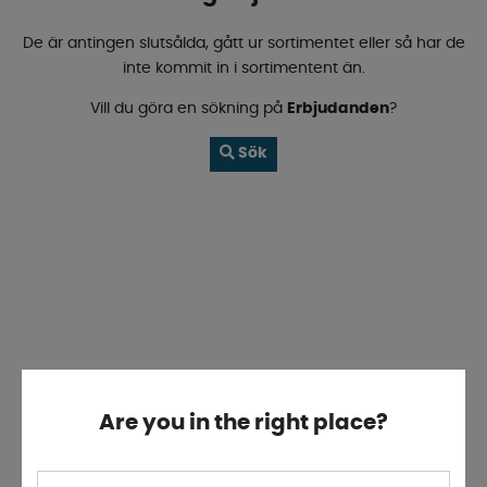
De är antingen slutsålda, gått ur sortimentet eller så har de
inte kommit in i sortimentent än.
Vill du göra en sökning på
Erbjudanden
?
Sök
Are you in the right place?