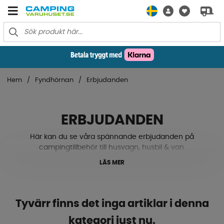
Hem
Fyndhörnan
Erbjudanden
ERBJUDANDEN
Här kan du se våra spännande erbjudanden på
campingtillbehör till husvagn, husbil & van.
LÄS MER
Tyvärr finns det inga artiklar i denna
kategori just nu.