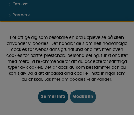
Om oss
Partners
Presentkort
Vad tycker våra kunder om oss?
För att ge dig som besökare en bra upplevelse på siten
använder vi cookies. Det handlar dels om helt nödvändiga
FAQ - Vanliga frågor
cookies för webbsidans grundfunktionalitet, men även
cookies för bättre prestanda, personalisering, funktionalitet
JOBBA HOS OSS
med mera. Vi rekommenderar att du accepterar samtliga
typer av cookies. Det är dock du som bestämmer och du
Kataloger
kan själv välja att anpassa dina cookie-inställningar som
du önskar.
Läs mer om cookies vi använder
.
Köpvillkor
Logga in
Se mer info
Godkänn
KUNDTJÄNST
0171-105570
Telefontid vardagar 10:30-15:00
Telefon stängd mellan 12:00-13:00