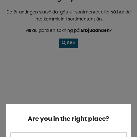
De är antingen slutsålda, gått ur sortimentet eller så har de
inte kommit in i sortimentent än.
Vill du göra en sökning på
Erbjudanden
?
Sök
Are you in the right place?