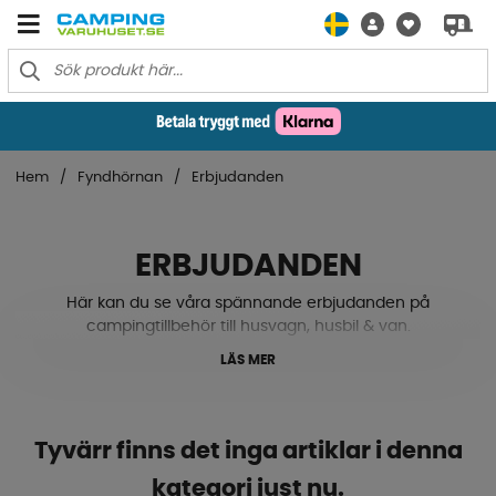
Hem
Fyndhörnan
Erbjudanden
ERBJUDANDEN
Här kan du se våra spännande erbjudanden på
campingtillbehör till husvagn, husbil & van.
LÄS MER
Tyvärr finns det inga artiklar i denna
kategori just nu.