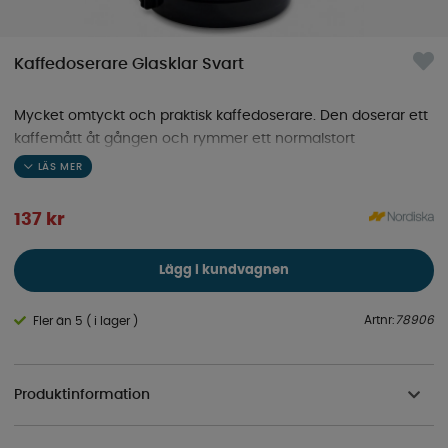
Kaffedoserare Glasklar Svart
Mycket omtyckt och praktisk kaffedoserare. Den doserar ett
kaffemått åt gången och rymmer ett normalstort
kaffepaket.
137
kr
Lägg i kundvagnen
Artnr:
78906
Fler än 5 ( i lager )
Produktinformation