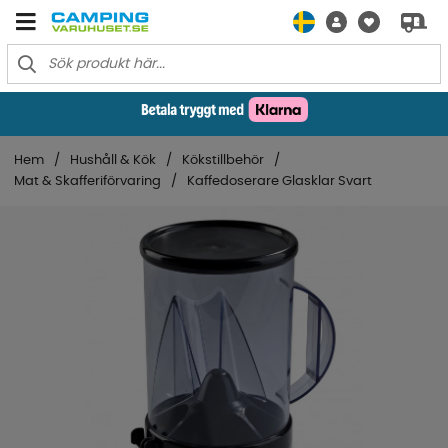
Hem
Hushåll & Kök
Kökstillbehör
Mat & Skafferiförvaring
Kaffedoserare Glasklar Svart