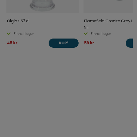
Ölglas 52 cl
Flamefield Granite Grey Lite
1st
Finns i lager
Finns i lager
45 kr
59 kr
KÖP!