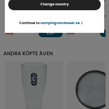
Change country
Glashållare Vinglas Svart
Antihalkmatta 30x100cm
Continue to
campingvaruhuset.se
Finns i lager
4-9 dagar
25 kr
59 kr
KÖP!
ANDRA KÖPTE ÄVEN