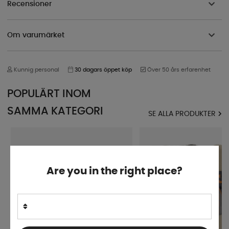
Recensioner
Om varumärket
Kunnig personal
30 dagars öppet köp
Över 50 års erfarenhet
POPULÄRT INOM
SAMMA KATEGORI
SE ALLA PRODUKTER
Are you in the right place?