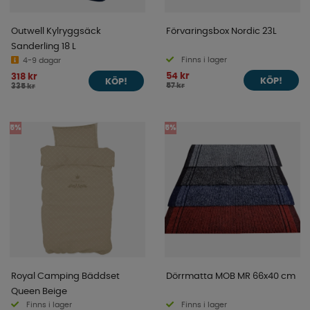
Outwell Kylryggsäck
Förvaringsbox Nordic 23L
Sanderling 18 L
Finns i lager
4-9 dagar
54 kr
318 kr
KÖP!
KÖP!
57 kr
335 kr
5%
5%
Royal Camping Bäddset
Dörrmatta MOB MR 66x40 cm
Queen Beige
Finns i lager
Finns i lager