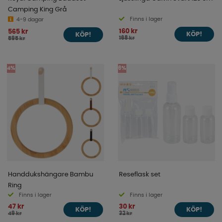
Camping King Grå
Finns i lager
4-9 dagar
160 kr
565 kr
KÖP!
KÖP!
168 kr
595 kr
4%
6%
Handdukshängare Bambu
Reseflask set
Ring
Finns i lager
Finns i lager
47 kr
30 kr
KÖP!
KÖP!
49 kr
32 kr