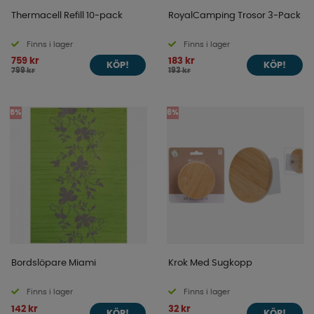
Thermacell Refill 10-pack
RoyalCamping Trosor 3-Pack
Finns i lager
Finns i lager
759 kr
183 kr
KÖP!
KÖP!
799 kr
193 kr
5%
6%
Bordslöpare Miami
Krok Med Sugkopp
Finns i lager
Finns i lager
142 kr
32 kr
KÖP!
KÖP!