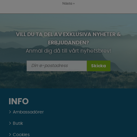
Nästa
»
VILL DU TA DEL AV EXKLUSIVA NYHETER &
ERBJUDANDEN?
Anmäl dig då till vårt nyhetsbrev!
Skicka
INFO
Ambassadörer
Butik
Cookies