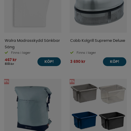
Walra Madrasskydd Sänkbar
Cobb Kolgrill Supreme Deluxe
Säng
Finns i lager
Finns i lager
467 kr
3 690 kr
KÖP!
KÖP!
519 kr
5%
5%