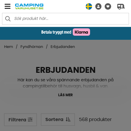
Hem
Fyndhörnan
Erbjudanden
ERBJUDANDEN
Här kan du se våra spännande erbjudanden på
campingtillbehör till husvagn, husbil & van.
LÄS MER
Sortera
568 produkter
Filtrera