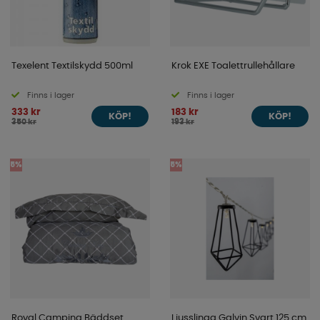
Texelent Textilskydd 500ml
Krok EXE Toalettrullehållare
Finns i lager
Finns i lager
333 kr
183 kr
KÖP!
KÖP!
350 kr
193 kr
5%
5%
Royal Camping Bäddset
Ljusslinga Galvin Svart 125 cm