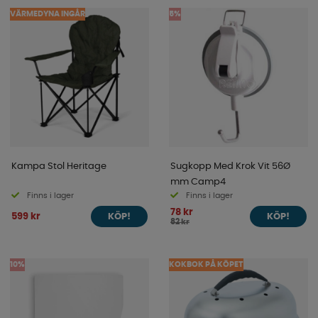
VÄRMEDYNA INGÅR
5%
Kampa Stol Heritage
Sugkopp Med Krok Vit 56Ø
mm Camp4
Finns i lager
Finns i lager
78 kr
599 kr
KÖP!
KÖP!
82 kr
10%
KOKBOK PÅ KÖPET