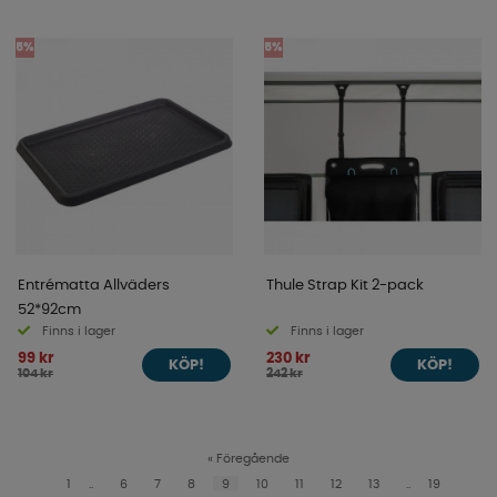
5%
5%
Entrématta Allväders
Thule Strap Kit 2-pack
52*92cm
Finns i lager
Finns i lager
99 kr
230 kr
KÖP!
KÖP!
104 kr
242 kr
«
Föregående
1
..
6
7
8
9
10
11
12
13
..
19