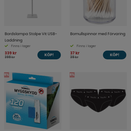
Bordslampa Stolpe Vit USB-
Bomullspinnar med Förvaring
Laddning
Finns i lager
Finns i lager
339 kr
37 kr
KÖP!
KÖP!
398 kr
39 kr
5%
5%