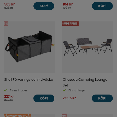
509 kr
104 kr
KÖP!
KÖP!
536 kr
109 kr
5%
SUPERPRIS!
Shell Förvarings och Kylväska
Chateau Camping Lounge
Set
Finns i lager
Finns i lager
227 kr
2 995 kr
KÖP!
KÖP!
239 kr
VÄRMEDYNA INGÅR
5%