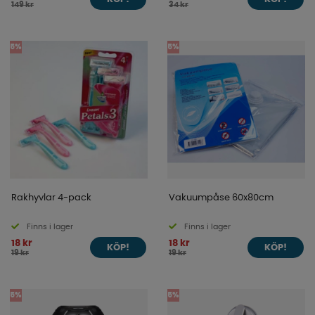
149 kr
34 kr
5%
5%
Rakhyvlar 4-pack
Vakuumpåse 60x80cm
Finns i lager
Finns i lager
18 kr
18 kr
KÖP!
KÖP!
19 kr
19 kr
5%
5%