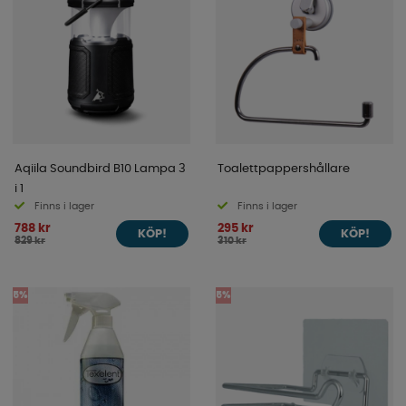
Aqiila Soundbird B10 Lampa 3
Toalettpappershållare
i 1
Finns i lager
Finns i lager
788 kr
295 kr
KÖP!
KÖP!
829 kr
310 kr
5%
5%