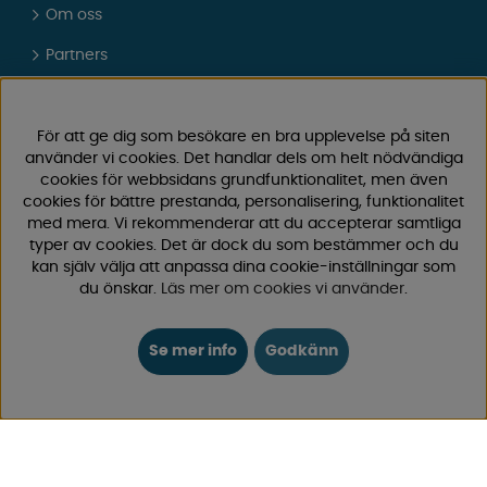
Om oss
Partners
Presentkort
Vad tycker våra kunder om oss?
För att ge dig som besökare en bra upplevelse på siten
använder vi cookies. Det handlar dels om helt nödvändiga
FAQ - Vanliga frågor
cookies för webbsidans grundfunktionalitet, men även
cookies för bättre prestanda, personalisering, funktionalitet
JOBBA HOS OSS
med mera. Vi rekommenderar att du accepterar samtliga
typer av cookies. Det är dock du som bestämmer och du
Kataloger
kan själv välja att anpassa dina cookie-inställningar som
du önskar.
Läs mer om cookies vi använder
.
Köpvillkor
Logga in
Se mer info
Godkänn
KUNDTJÄNST
0171-105570
Telefontid vardagar 10:30-15:00
Telefon stängd mellan 12:00-13:00