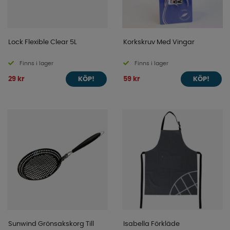
Lock Flexible Clear 5L
Korkskruv Med Vingar
Finns i lager
Finns i lager
29 kr
59 kr
KÖP!
KÖP!
Sunwind Grönsakskorg Till
Isabella Förkläde