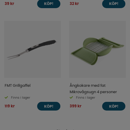
39 kr
32 kr
KÖP!
KÖP!
FMT Grillgaffel
Ångkokare med fat
Mikrovågsugn 4 personer
Finns i lager
Finns i lager
119 kr
399 kr
KÖP!
KÖP!