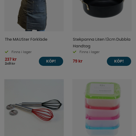
The MAUSter Förkläde
Stekpanna Liten 13cm Dubbla
Handtag
Finns i lager
Finns i lager
237 kr
79 kr
KÖP!
KÖP!
249 kr