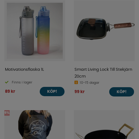
Motivationsflaska 1L
Smart Living Lock Till Stekjärn
20cm
Finns i lager
10-15 dagar
89 kr
99 kr
KÖP!
KÖP!
5%