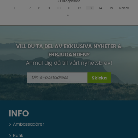
«
Föregående
1
..
7
8
9
10
11
12
13
14
15
Nästa
»
VILL DU TA DEL AV EXKLUSIVA NYHETER &
ERBJUDANDEN?
Anmäl dig då till vårt nyhetsbrev!
Skicka
INFO
Ambassadörer
Butik