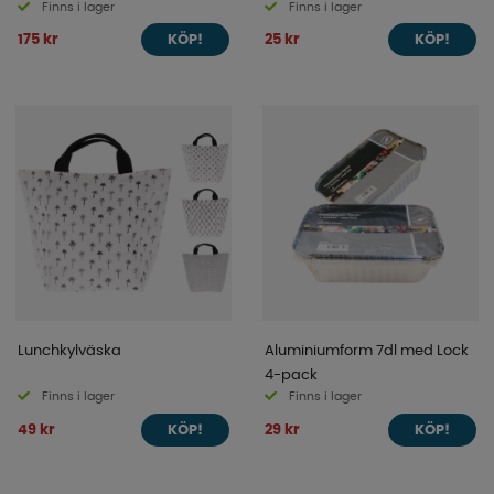
Finns i lager
Finns i lager
175 kr
25 kr
KÖP!
KÖP!
Lunchkylväska
Aluminiumform 7dl med Lock
4-pack
Finns i lager
Finns i lager
49 kr
29 kr
KÖP!
KÖP!