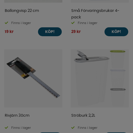
Ballongvisp 22 cm
Små Förvaringsbrukar 4-
pack
Finns i lager
Finns i lager
19 kr
29 kr
KÖP!
KÖP!
Rivjärn 30cm
Ströburk 2,2L
Finns i lager
Finns i lager