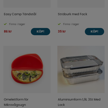
Easy Camp Tändstål
Ströburk med Fack
Finns i lager
Finns i lager
86 kr
35 kr
KÖP!
KÖP!
Omelettform för
Aluminiumform 1,9L 3St Med
Mikrovågsugn
Lock