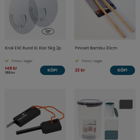
Krok EXE Rund XL Klar 5kg 2p
Pincett Bambu 30cm
Finns i lager
Finns i lager
148 kr
23 kr
KÖP!
KÖP!
156 kr