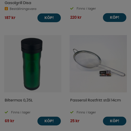
Gasolgrill Disa
Finns i lager
Beställningsvara
220 kr
187 kr
KÖP!
KÖP!
Biltermos 0,35L
Passersil Rostfritt stål 14cm
Finns i lager
Finns i lager
69 kr
25 kr
KÖP!
KÖP!