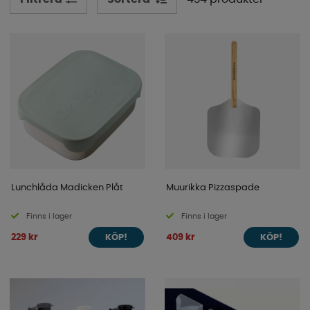
mycket mer till livet på campingen, ute till sjöss eller i
hushållet. Oavsett om du är ute i din husvagn, husbil, båt
eller i hemmet har vi saker till ditt kök. Se vårt härliga
sortiment här bland våra kategorier!
Lunchlåda Madicken Plåt
Muurikka Pizzaspade
Finns i lager
Finns i lager
229 kr
409 kr
KÖP!
KÖP!