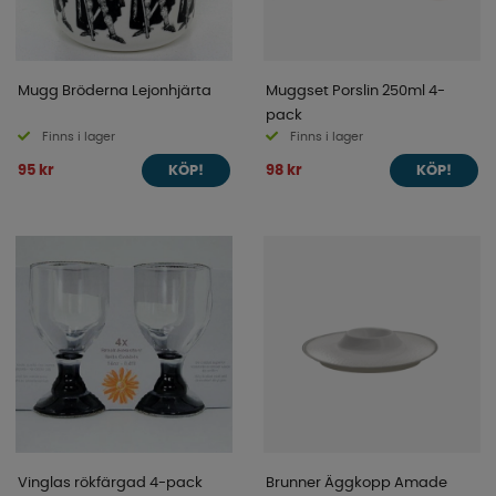
Mugg Bröderna Lejonhjärta
Muggset Porslin 250ml 4-
pack
Finns i lager
Finns i lager
95 kr
98 kr
KÖP!
KÖP!
Vinglas rökfärgad 4-pack
Brunner Äggkopp Amade