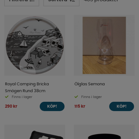
vårt sortiment här nere!
Royal Camping Bricka
Ölglas Semona
Smögen Rund 38cm
Finns i lager
Finns i lager
290 kr
115 kr
KÖP!
KÖP!