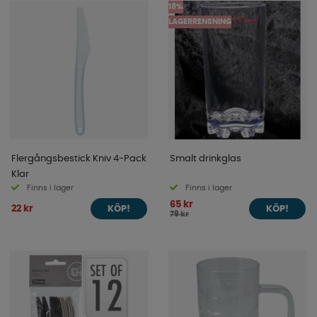
18%
LAGERRENSNING
Flergångsbestick Kniv 4-Pack
Smalt drinkglas
Klar
Finns i lager
Finns i lager
65 kr
22 kr
KÖP!
KÖP!
79 kr