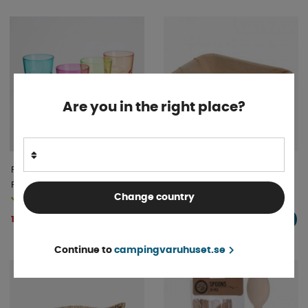
Are you in the right place?
Flamefield Drickglas 34cl 4-
Eco Engångstallrik Djup 6-
Pack
pack 19 x 12,5 cm
Change country
Finns i lager
Finns i lager
195 kr
32 kr
KÖP!
KÖP!
Continue to
campingvaruhuset.se