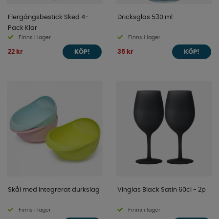
Flergångsbestick Sked 4-
Dricksglas 530 ml
Pack Klar
Finns i lager
Finns i lager
22 kr
35 kr
KÖP!
KÖP!
Skål med integrerat durkslag
Vinglas Black Satin 60cl - 2p
Finns i lager
Finns i lager