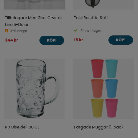
Tillbringare Med Glas Crystal
Tesil Rostfritt Stål
Line 5-Delar
Finns i lager
4-9 dagar
19 kr
344 kr
KÖP!
KÖP!
RB Ölsejdel 100 CL
Färgade Muggar 6-pack