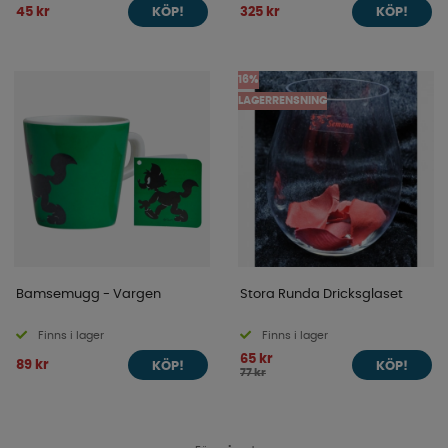
45 kr
325 kr
KÖP!
KÖP!
16%
LAGERRENSNING
Bamsemugg - Vargen
Stora Runda Dricksglaset
Finns i lager
Finns i lager
65 kr
89 kr
KÖP!
KÖP!
77 kr