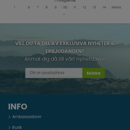
«
Föregående
1
..
6
7
8
9
10
11
12
13
14
Nästa
»
VILL DU TA DEL AV EXKLUSIVA NYHETER &
ERBJUDANDEN?
Anmäl dig då till vårt nyhetsbrev!
Skicka
INFO
Ambassadörer
Butik