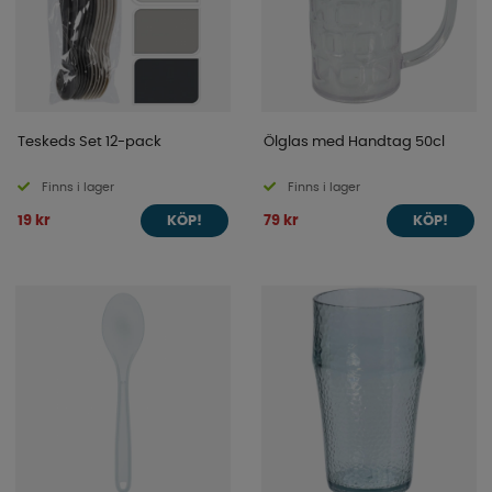
Teskeds Set 12-pack
Ölglas med Handtag 50cl
Finns i lager
Finns i lager
19 kr
79 kr
KÖP!
KÖP!