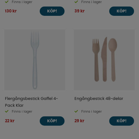
Finns i lager
Finns i lager
130 kr
39 kr
KÖP!
KÖP!
Flergångsbestick Gaffel 4-
Engångbestick 48-delar
Pack Klar
Finns i lager
Finns i lager
22 kr
29 kr
KÖP!
KÖP!