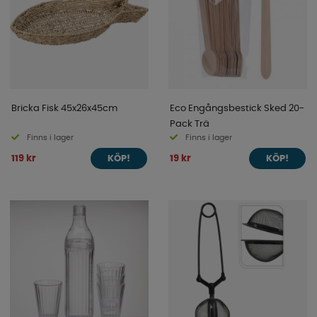
Bricka Fisk 45x26x45cm
Eco Engångsbestick Sked 20-
Pack Trä
Finns i lager
Finns i lager
119 kr
19 kr
KÖP!
KÖP!