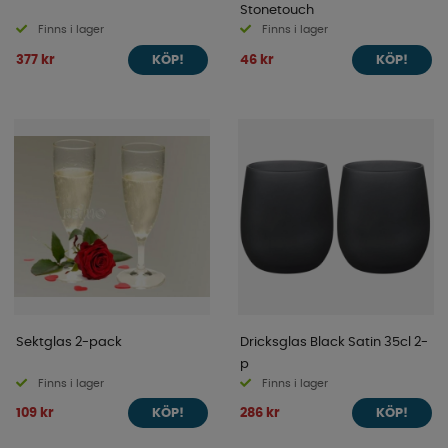
Stonetouch
Finns i lager
Finns i lager
377 kr
46 kr
KÖP!
KÖP!
Sektglas 2-pack
Dricksglas Black Satin 35cl 2-
p
Finns i lager
Finns i lager
109 kr
286 kr
KÖP!
KÖP!