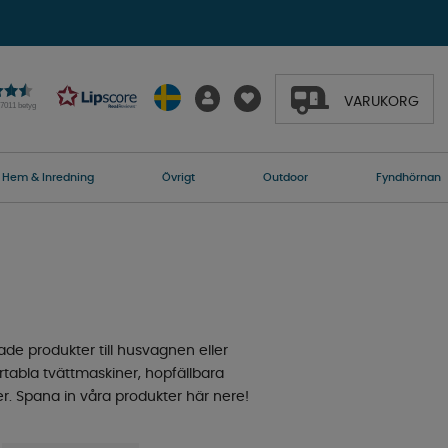
VARUKORG
27011 betyg
Hem & Inredning
Övrigt
Outdoor
Fyndhörnan
ade produkter till husvagnen eller
rtabla tvättmaskiner, hopfällbara
er. Spana in våra produkter här nere!