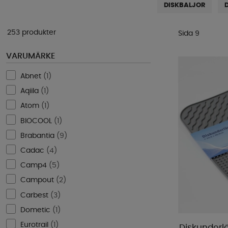
DISKBALJOR
253 produkter
Sida 9
VARUMÄRKE
Abnet
(
1
)
Aqiila
(
1
)
Atom
(
1
)
BIOCOOL
(
1
)
Brabantia
(
9
)
Cadac
(
4
)
Camp4
(
5
)
Campout
(
2
)
Carbest
(
3
)
Dometic
(
1
)
Eurotrail
(
1
)