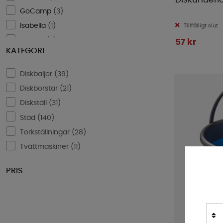
Diskunderl
GoCamp
(
3
)
Isabella
(
1
)
Tillfälligt slut
Kampa
(
3
)
57 kr
KATEGORI
Manta
(
2
)
Mellow Design
(
2
)
Diskbaljor (
39
)
Nordiska Plast
(
45
)
Diskborstar (
21
)
ProPlus
(
22
)
Diskställ (
31
)
Redcliffs
(
1
)
Städ (
140
)
Royal Camping
(
1
)
Torkställningar (
28
)
Smart Living
(
4
)
Tvättmaskiner (
11
)
Thule
(
1
)
PRIS
Turtle Wax
(
3
)
WeCamp
(
2
)
Yachticon
(
1
)