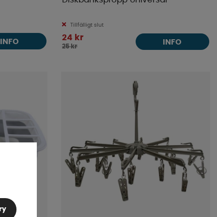
Diskbänkspropp Universal
Tillfälligt slut
24 kr
INFO
INFO
25 kr
ry