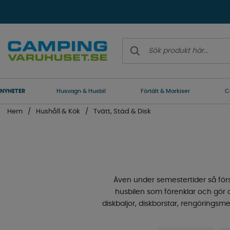
NYHETER
Husvagn & Husbil
Förtält & Markiser
C
Hem
Hushåll & Kök
Tvätt, Städ & Disk
Även under semestertider så försv
husbilen som förenklar och gör d
diskbaljor, diskborstar, rengöringsm