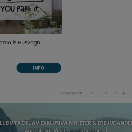
Home is Husvagn
INFO
«
Föregående
1
..
2
3
4
ILL DU TA DEL AV EXKLUSIVA NYHETER & ERBJUDANDE
Anmäl dig då till vårt nyhetsbrev!