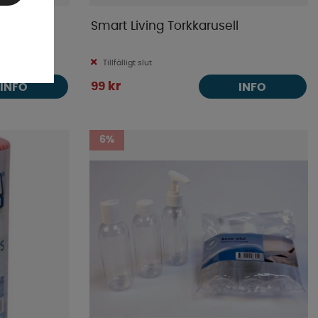
bar
Smart Living Torkkarusell
Tillfälligt slut
99 kr
INFO
INFO
6%