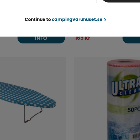
ällbar Hink 15 liter
Diskställ i silicon hopfäll
Continue to
campingvaruhuset.se
Tillfälligt slut
169 kr
INFO