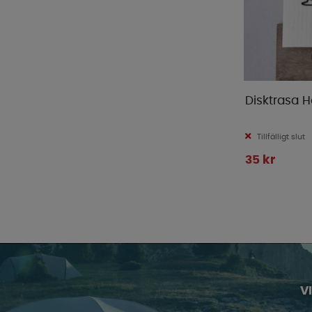
Disktrasa 
Tillfälligt slut
35 kr
V