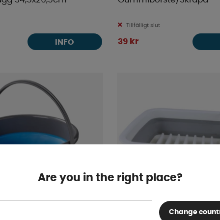
ägg 34,5x26,5cm
Gummiborste/Skrapa
Tillfälligt slut
39 kr
INFO
Are you in the right place?
Change count