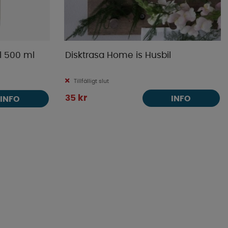
l 500 ml
Disktrasa Home is Husbil
Tillfälligt slut
35 kr
INFO
INFO