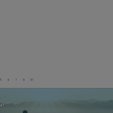
5
6
7
8
9
N?