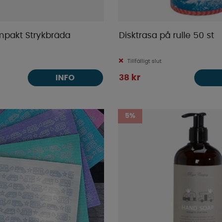
mpakt Strykbräda
Disktrasa på rulle 50 st
Tillfälligt slut
38 kr
INFO
5%