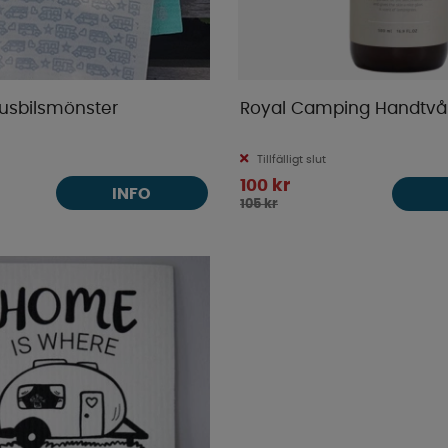
Husbilsmönster
Royal Camping Handtvå
Tillfälligt slut
100 kr
INFO
105 kr