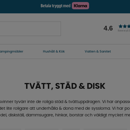
4.6
Baserat på 
ampingmöbler
Hushåll & Kök
Vatten & Sanitet
TVÄTT, STÄD & DISK
inner tyvärr inte de roliga städ & tvättuppdragen. Vi har anpass
et lite roligare att underhålla & dona med de sysslorna. Vi har po
edel, diskställ, dammsugare, hinkar, borstar och väldigt mycket m