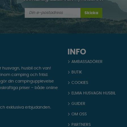
Skicka
INFO
AMBASSADÖRER
r husvagn, husbil och van!
BUTIK
t inom camping och fritid.
som gör din campingupplevelse
COOKIES
nskraftiga priser – både online
ELMIA HUSVAGN HUSBIL
GUIDER
och exklusiva erbjudanden.
OM OSS
PARTNERS