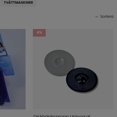
TVÄTTMASKINER
Sortera
Mest populära
4%
Butikens favoriter
Namn A-Ö
Namn Ö-A
Lägsta pris
Högsta pris
Varumärke
Publiceringsdatum