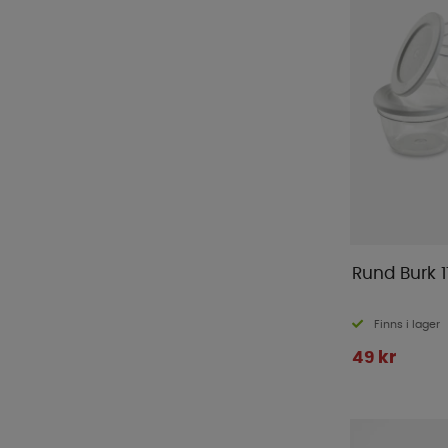
Rund Burk 17
Finns i lager
49 kr