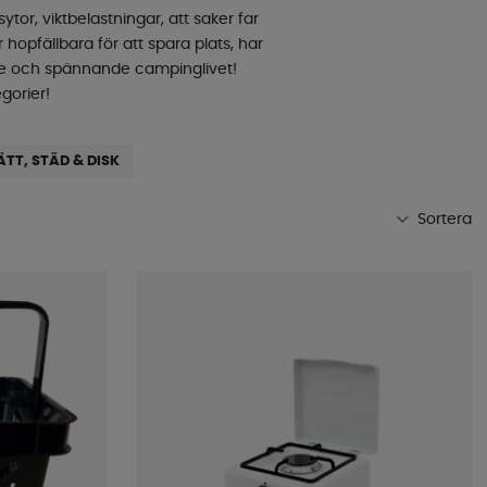
r, viktbelastningar, att saker far
 hopfällbara för att spara plats, har
ande och spännande campinglivet!
gorier!
ÄTT, STÄD & DISK
Sortera
Mest populära
Butikens favoriter
Namn A-Ö
Namn Ö-A
Lägsta pris
Högsta pris
Varumärke
Publiceringsdatum