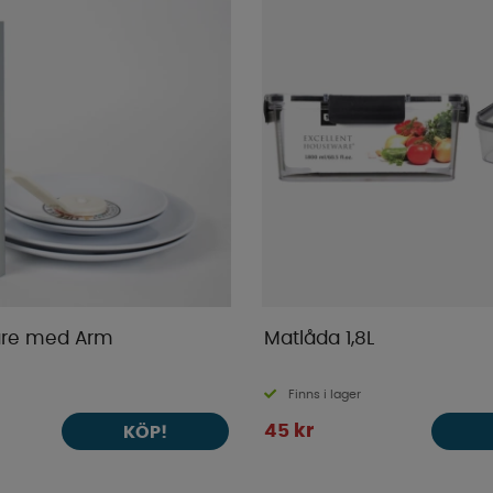
lare med Arm
Matlåda 1,8L
Finns i lager
45 kr
KÖP!