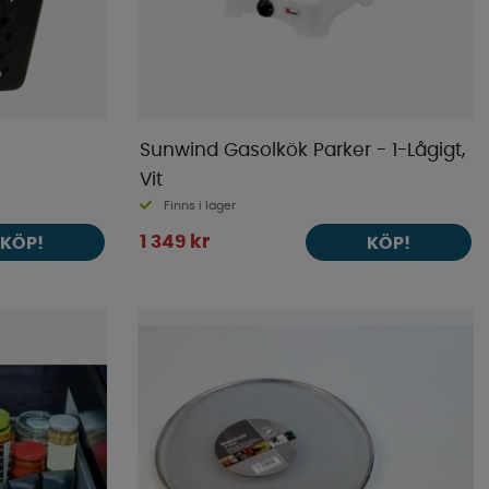
Sunwind Gasolkök Parker - 1-Lågigt,
Vit
Finns i lager
1 349 kr
KÖP!
KÖP!