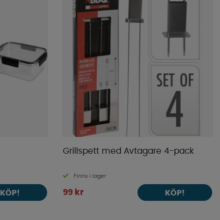
Grillspett med Avtagare 4-pack
Finns i lager
99 kr
KÖP!
KÖP!