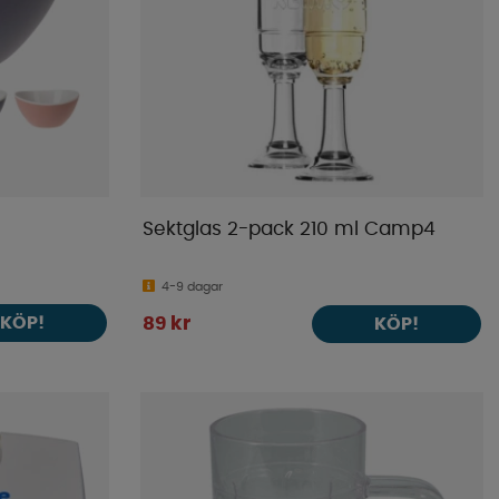
Sektglas 2-pack 210 ml Camp4
4-9 dagar
KÖP!
89 kr
KÖP!