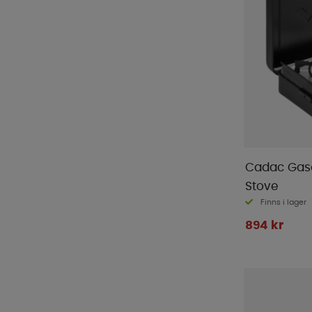
Solo Stove
(
7
)
Sunwind
(
49
)
Thetford
(
9
)
Tristar
(
3
)
Turtle Wax
(
3
)
ViaMondo
(
1
)
WeCamp
(
3
)
Yachticon
(
1
)
Cadac Gaso
Stove
Finns i lager
894 kr