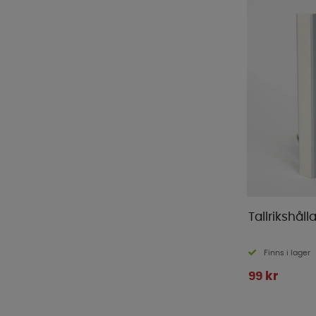
Tallrikshål
Finns i lager
99 kr