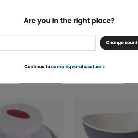
Are you in the right place?
Change count
 Plåt 27,5cm
Stödklossar VarioSyste
Continue to
campingvaruhuset.se
Finns i lager
168 kr
KÖP!