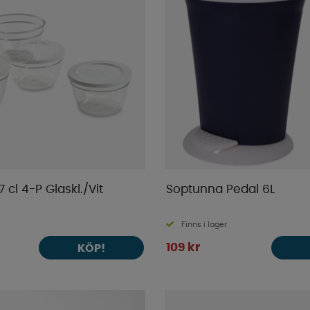
 cl 4-P Glaskl./Vit
Soptunna Pedal 6L
Finns i lager
109 kr
KÖP!