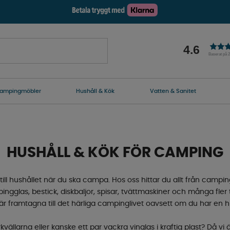
4.6
Baserat på 
ampingmöbler
Hushåll & Kök
Vatten & Sanitet
HUSHÅLL & KÖK FÖR CAMPING
till hushållet när du ska campa. Hos oss hittar du allt från camping
ingglas, bestick, diskbaljor, spisar, tvättmaskiner och många fler 
är framtagna till det härliga campinglivet oavsett om du har en hu
arkvällarna eller kanske ett par vackra vinglas i kraftig plast? Då