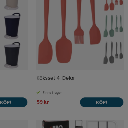
Köksset 4-Delar
Finns i lager
59 kr
KÖP!
KÖP!