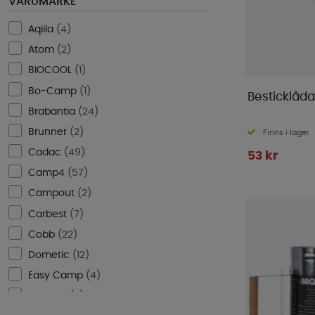
VARUMÄRKE
Aqiila
(
4
)
Atom
(
2
)
BIOCOOL
(
1
)
Bo-Camp
(
1
)
Besticklåda
Brabantia
(
24
)
Brunner
(
2
)
Finns i lager
Cadac
(
49
)
53 kr
Camp4
(
57
)
Campout
(
2
)
Carbest
(
7
)
Cobb
(
22
)
Dometic
(
12
)
Easy Camp
(
4
)
Eurotrail
(
2
)