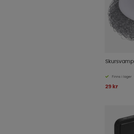
Muurikka
(
2
)
Nordiska Plast
(
116
)
O-Grill
(
9
)
Omnia Sweden
(
35
)
Outwell
(
35
)
Primus
(
1
)
ProPlus
(
30
)
Skursvamp
Redcliffs
(
2
)
Royal Camping
(
33
)
Finns i lager
Rättstart AB
(
39
)
29 kr
SAfire
(
4
)
Savoy
(
3
)
Semona
(
14
)
Silwy
(
11
)
Smart Living
(
10
)