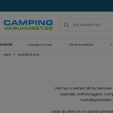
NYHETER
Husvagn & Husbil
Förtält & Markiser
C
Hem
Hushåll & Kök
Här har vi samlat allt du behöver 
kastruller, kaffebryggare, camp
hushållsprodukter 
Letar du efter en ny grill till somm