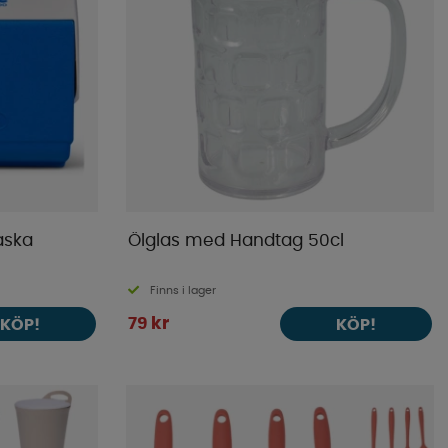
aska
Ölglas med Handtag 50cl
Finns i lager
79 kr
KÖP!
KÖP!