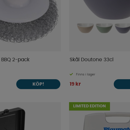
 BBQ 2-pack
Skål Doutone 33cl
Finns i lager
19 kr
KÖP!
LIMITED EDITION