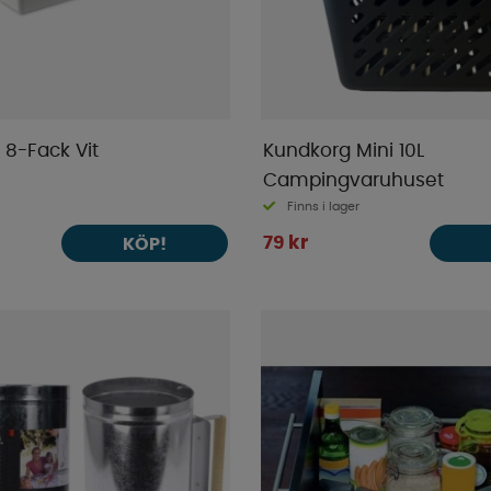
 8-Fack Vit
Kundkorg Mini 10L
Campingvaruhuset
Finns i lager
79 kr
KÖP!