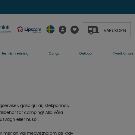
VARUKORG
27020 betyg
Hem & Inredning
Övrigt
Outdoor
Fyndhörnan
serviser, gasolgrillar, stekpannor,
tillbehör för camping! Alla våra
svagn eller husbil.
 vi är mer än väl medvetna om de krav