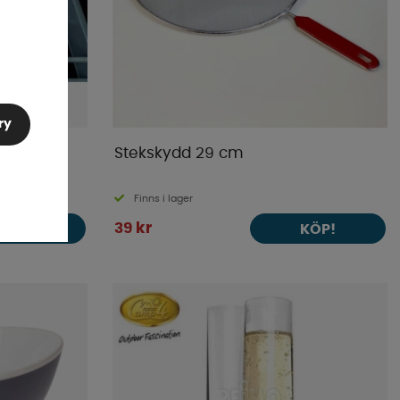
ry
m 6-pack
Stekskydd 29 cm
Finns i lager
39 kr
KÖP!
KÖP!