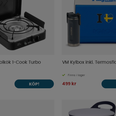
lkök 1-Cook Turbo
VM Kylbox inkl. Termosfl
Finns i lager
499 kr
KÖP!