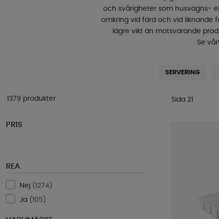
och svårigheter som husvagns- ell
omkring vid färd och vid liknande fa
lägre vikt än motsvarande produ
Se vår
SERVERING
1379 produkter
Sida 21
PRIS
REA
Nej
(
1274
)
Ja
(
105
)